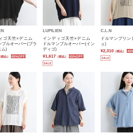
EN
LUPILIEN
C.L.N
ィゴ天竺×デニム
インディゴ天竺×デニム
ドルマンプリント
ンプルオーバー(ブラ
ドルマンプルオーバー(イン
ュ)
ム)
ディゴ)
¥2,310
40
（税込）
¥1,617
65%OFF
65%OFF
（税込）
（税込）