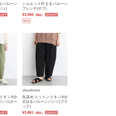
るバルーン
シルエット叶えるバルーン
ジュ)
フレンチ(オフ)
¥3,960
%OFF
20%OFF
（税込）
cloudnine
リネン9分
先染めコットンリネン9分
ンツ(カー
丈ゆるバルーンパンツ(ブラ
ック)
¥3,861
%OFF
10%OFF
（税込）