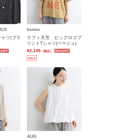
UCK
kermu
ャツ(ブラ
ラフィ天竺 ビッグロゴプ
リントTシャツ(ベージュ)
¥2,145
%OFF
50%OFF
（税込）
AUG