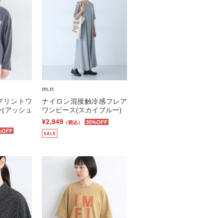
m.n
プリントワ
ナイロン混接触冷感フレア
(アッシュ
ワンピース(スカイブルー)
¥2,849
30%OFF
（税込）
%OFF