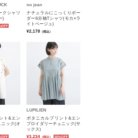
UCK
no jean
ークシャツ
ナチュラルにこっくりボー
ー)
ダー6分袖Tシャツ(モカ×ラ
イトベージュ)
%OFF
¥2,178
（税込）
LUPILIEN
ント&エン
ボタニカルプリント&エン
ニック(オ
ブロイダリーチュニック(サ
ックス)
¥3,234
%OFF
30%OFF
（税込）