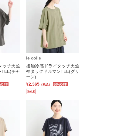
le colis
タッチ天竺
接触冷感ドライタッチ天竺
TEE(チャ
袖タックドルマンTEE(グリ
ーン)
¥2,365
%OFF
50%OFF
（税込）