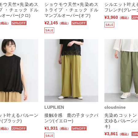
モウ天竺×先染めス
ショウモウ天竺×先染めス
シルエット叶え
プ ・チェック ドル
トライプ ・チェック ドル
フレンチ(グレー
オーバー(クロ)
マンプルオーバー(オフ)
¥3,960
20
（税込）
¥2,145
50%OFF
50%OFF
（税込）
（税込）
LUPILIEN
cloudnine
ット叶えるバルーン
接触冷感 鹿の子タックパ
先染めコットン
(ブラック)
ンツ(イエロー)
丈ゆるバルーンパ
キ)
¥1,931
20%OFF
54%OFF
（税込）
（税込）
¥3,861
10
（税込）