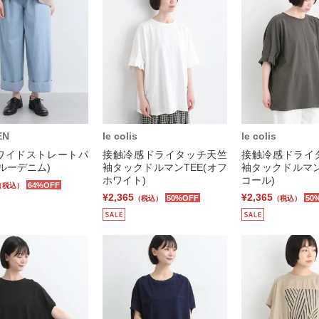
EN
le colis
le colis
ワイドストレートパ
接触冷感ドライタッチ天竺
接触冷感ドライ
ルーデニム)
袖タックドルマンTEE(オフ
袖タックドルマン
ホワイト)
コール)
64%OFF
（税込）
¥2,365
¥2,365
50%OFF
50
（税込）
（税込）