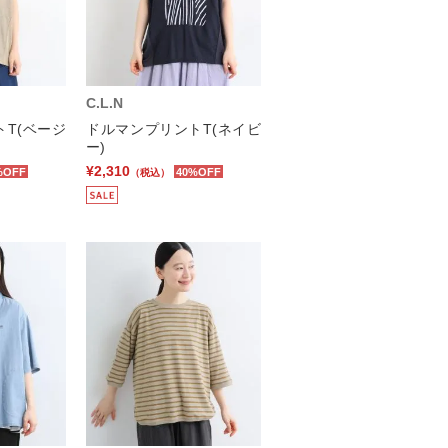
C.L.N
T(ベージ
ドルマンプリントT(ネイビ
ー)
¥2,310
%OFF
40%OFF
（税込）