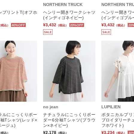
NORTHERN TRUCK
NORTHERN TR
ンプリントT(オフホ
ヘンリー開きワークシャツ
ヘンリー開きワ
(インディゴネイビー)
(インディゴブル
¥3,432
¥3,432
40%OFF
20%OFF
20
（税込）
（税込）
（税込）
no jean
LUPILIEN
ラルにこっくりボー
ナチュラルにこっくりボー
ボタニカルプリ
袖Tシャツ(レッド×
ダー6分袖Tシャツ(ブラウ
ブロイダリーチュ
ベージュ)
ン×ネイビー)
フホワイト)
¥2,178
¥3,234
30
（税込）
（税込）
（税込）