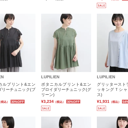
EN
LUPILIEN
LUPILIEN
カルプリント&エン
ボタニカルプリント&エン
グリッタースト
ダリーチュニック(ブ
ブロイダリーチュニック(グ
ッキングＴシャ
リーン)
ス)
¥3,234
¥1,931
30%OFF
30%OFF
54
（税込）
（税込）
（税込）