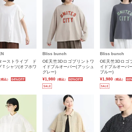
EN
Bliss bunch
Bliss bunch
ターストライプ ド
OE天竺3Dロゴプリントワ
OE天竺3Dロゴ
グＴシャツ(オフホワ
イドプルオーバー(アッシュ
イドプルオーバー
グレー)
ブルー)
¥1,980
¥1,980
64%OFF
60%OFF
60
（税込）
（税込）
（税込）