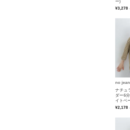
ー)
¥3,278
no jean
ナチュ
ダー6分
イトベー
¥2,178