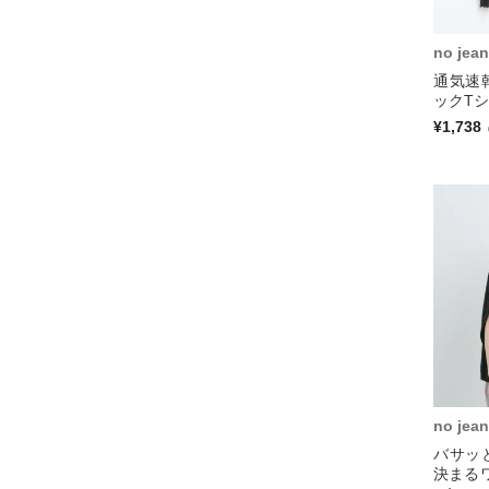
no jean
通気速
ックTシ
¥1,738
no jean
バサッ
決まる