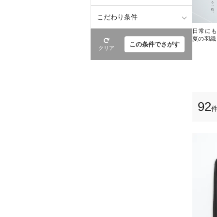
こだわり条件
日常に
夏の羽織
この条件でさがす
クリア
92