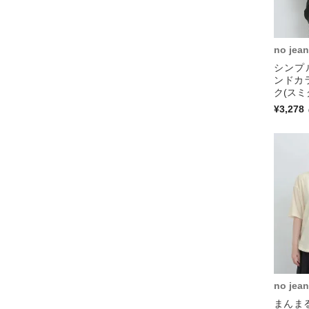
no jean
シンプ
ンドカ
ク(スミ
¥3,278
no jean
まんま