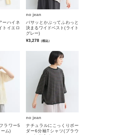
no jean
アーハイネ
バサッとかぶってふわっと
イトイエロ
決まるワイドベスト(ライト
グレー)
¥3,278
（税込）
no jean
フラワー5
ナチュラルにこっくりボー
ーム)
ダー6分袖Tシャツ(ブラウ