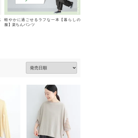
ニ
軽やかに過ごせるラフな一本【暮らしの
ほんのり個性がちょうどい
服】楽ちんパンツ
服】半端袖トップス