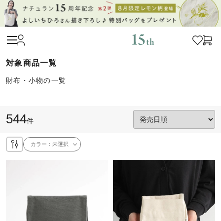
財布・小物の一覧
544
件
カラー：
未選択