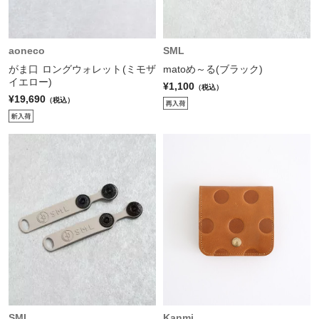
aoneco
SML
がま口 ロングウォレット(ミモザ
matoめ～る(ブラック)
イエロー)
¥1,100
（税込）
¥19,690
（税込）
SML
Kanmi.