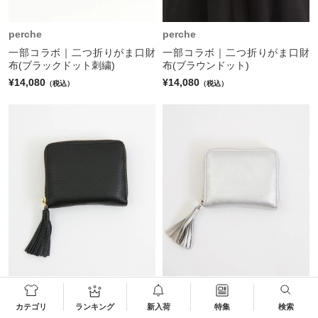
perche
perche
一部コラボ｜二つ折りがま口財
一部コラボ｜二つ折りがま口財
布(ブラックドット刺繍)
布(ブラウンドット)
¥14,080
¥14,080
（税込）
（税込）
perche
perche
カラーコンビ スキミング防止
カラーコンビ スキミング防止
カテゴリ
ランキング
新入荷
特集
検索