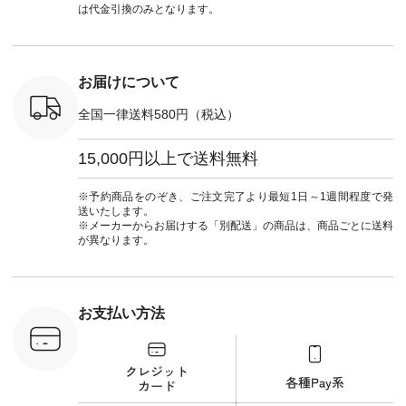
ンプルライ
文番号：CSO-263T-
#ナチュラン
ト #ファ
は代金引換のみとなります。
プルコーデ
31348 ] コットンリ
#natulan_official.
ナチュラル
#パンツ #
ネンパナマクロス
暮らし #
ツ #よく
イージーテーパード
しむ #シ
 #テーパ
パンツ ¥7,590（税
フ #シン
 #限定カ
込） [ 注文番号：
#大人女子
お届けについて
荷 #15周
CSO-263P-31349 ]
マル #ブ
#夏コーデ
＜5～6枚目＞
ーマル #
全国一律送料580円（税込）
re #イスタイ
■&yarn ピンタック
#ワンピー
#natulan
ワンピース
葬祭 #Luu
ュラン
¥12,900（税込） [
ウナミウ 
15,000円以上で送料無料
ficial.
注文番号：MTO-
ルブランド #natu
263W-29752 ] ＜7～
#ナチ
8枚目＞ ■UNPLE ボ
#natulan_of
※予約商品をのぞき、ご注文完了より最短1日～1週間程度で発
ールカーゴイージー
送いたします。
パンツ ¥11,550（税
※メーカーからお届けする「別配送」の商品は、商品ごとに送料
込） [ 注文番号：
が異なります。
UNL-254P-18377 ]
＜9枚目＞ ■Lintu
Laulu 立体フラワー
刺繍ブラウス
¥8,800（税込） [ 注
お支払い方法
文番号：YCC-263T-
30689 ] ---------------
-------------- ▶️商品詳
細やお買い物は写真
のタグをタップ また
はプロフィール