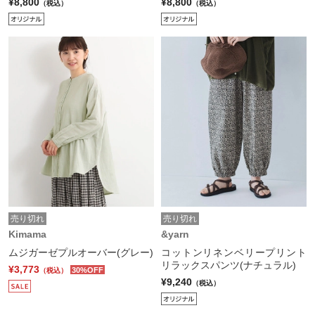
¥8,800
¥8,800
（税込）
（税込）
売り切れ
売り切れ
Kimama
&yarn
ムジガーゼプルオーバー(グレー)
コットンリネンベリープリント
リラックスパンツ(ナチュラル)
¥3,773
30%OFF
（税込）
¥9,240
（税込）