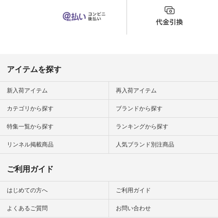
（@natulan_official）
から 「ナチュラン」
のサイトにアクセス
して 注文番号や商品
名を検索してみてく
ださいね。 #lifewear
#fashion #natulan #
今日のコーデ #コー
ディネート #ファッ
アイテムを探す
ション #ナチュラル
#ナチュラン #日々
の暮らし #暮らしを
新入荷アイテム
再入荷アイテム
楽しむ #シンプルラ
イフ #シンプルコー
カテゴリから探す
ブランドから探す
デ #大人女子 #夏コ
ーデ #真夏コーデ #
特集一覧から探す
ランキングから探す
暑さ対策 #コーデ #
リネン
#natulan_official.
リンネル掲載商品
人気ブランド別注商品
ご利用ガイド
はじめての方へ
ご利用ガイド
よくあるご質問
お問い合わせ