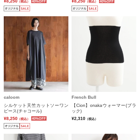
¥8,250
¥8,250
40%OFF
40%OFF
（税込）
（税込）
caloom
French Bull
シルケット天竺カットソーワン
【Cion】onakaウォーマー(ブラ
ピース(チャコール)
ック)
¥8,250
¥2,310
40%OFF
（税込）
（税込）