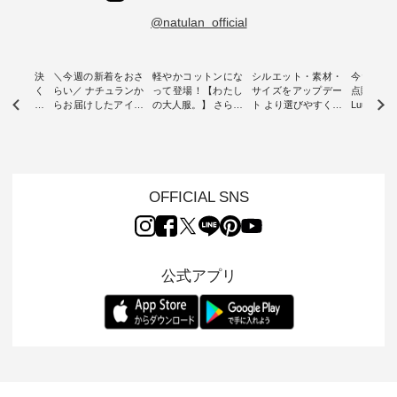
@natulan_official
ー再入荷決
＼今週の新着をおさ
軽やかコットンにな
シルエット・素材・
今だけフ
-ire | よく
らい／ ナチュランか
って登場！【わたし
サイズをアップデー
点購入で1
ツ】予約販
らお届けしたアイテ
の大人服。】 さらり
ト より選びやすく【
Luuna m
ムから スタッフが気
と涼し気なシアーカ
D*g*y 】別注リブデ
用ノーカ
もに大きな
になるものをピック
ーディガン ・ 人気
ニムワンピース ・
ット ・ 身に纏うだ
だき、 一
アップ👆 ・ [ This
のシアーカーディガ
心地よく着られるデ
けでほっ
は早々に完
week's NEW
ンが軽くて、 お手入
イリーウェアが人気
地を大切に
 15周年
ARRIVAL ] //
れも簡単なコットン
の 「D*g*y」 より、
ーマル服
くばりパン
2026/07/26 -
素材になりました。
毎年大人気のナチュ
ルブランド「
OFFICIAL SNS
2026/08/01 // ✨✨ナ
ほんのり透ける生地
ラン別注 リブデニム
miu 」か
き、 この
チュラン15周年記念
が、女性らしさを演
ワンピースが登場。
フォーマ
の再入荷が
✨✨ 8月より、
出し、 羽織るだけで
シルエットや素材を
トが仲間入り
。 今回
12,000円（税込）以
今年らしい装いに。
見直し、 さらに魅力
ピースと
10色のカ
上ご購入いただいた
レイヤードスタイル
的になったアイテム
を考え、 
公式アプリ
改めて詳し
お客様へ 人気イラス
が楽しめて、 季節の
を 詳しくご紹介いた
エット、
ます。 限
トレーター、よしい
変わり目に重宝する
します。 モデル身
丁寧に設計。 
を手に入れ
ちひろさん
アイテムです。 モデ
長：164cm / 着用サ
日を心地
だけのチャ
（@chocochop2）
ル身長：168cm -----
イズ：PLUS ---------
る一着に
ひこの機会
描き下ろし 【第2
------------------------
--------------------
た。 モデル身長：
なく！ ▼
弾】レモン柄コット
&yarn -----------------
D*g*y -----------------
164cm ----------------
荷したカラ
ンバッグをプレゼン
------------ ■コットン
------------ ■リブ使い
---------
色） ・コ
ト中です💓 8月にな
シアーVネックカー
デニムワンピース
miu --------
トマト ・
りました☀ 旅行や帰
ディガン ¥7,500（税
¥9,680（税込） ・ネ
--------- ■【慶弔両