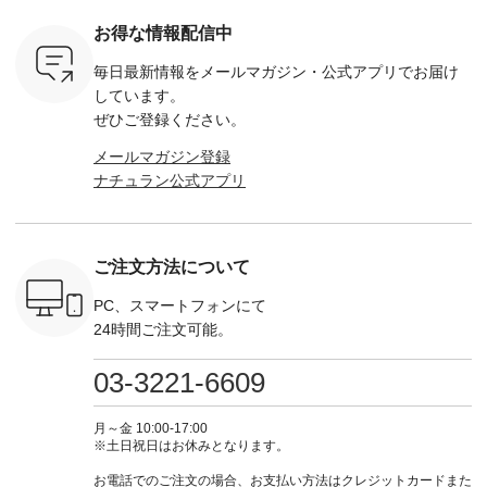
モモ ・グ
省、レジャーなど楽
込） ・スモークブル
イビー ・ブラック [
用】ノー
ー ・スミ
しい予定を計画され
ー ・ブラック ・ネ
注文番号：DCO-
ーマルジ
お得な情報配信中
マメ ・レ
ている方も多いかと
イビー [ 注文番号：
264W-30707 ] -------
¥16,50
ルーベリー
思います🌿 今週は、
GRE-263T-30614 ] -
---------------------- ▶️
注文番号
毎日最新情報をメールマガジン・
公式アプリでお届け
----
暑さ本番のこれから
-------------------------
お買い物は写真のタ
262O-31095 
--------
にぴったりな 涼し気
--- ▶️ お買い物は写
グをタップ またはプ
弔両用】
しています。
-------------
なセットアップやワ
真のタグをタップ ま
ロフィール
ボタンフ
ぜひご登録ください。
っと
ンピース、ブラウス
たはプロフィール
（@natulan_official）
ース ¥18
ネンのよく
などが新登場！ そし
（@natulan_official）
からどうぞ 「ナチュ
込） [ 
メールマガジン登録
パンツ
て、大人気「よくば
からどうぞ 「ナチュ
ラン」で 注文番号や
KOA-252W
ナチュラン公式アプリ
込） [ 注
りパンツ」予約販売
ラン」で 注文番号や
商品名を検索してみ
■【慶弔
R-262P-
がスタートしていま
商品名を検索してみ
てくださいね。
な日のボ
す♪ お見逃しなく！
てくださいね。
#lifewear #fashion
インワ
 お買
-------------------------
#lifewear #fashion
#natulan #今日のコ
¥18,70
真のタグを
---- 今週のご紹介ア
#natulan #今日のコ
ーデ #コーディネー
注文番号
ご注文方法について
たはプロフ
イテム ----------------
ーデ #コーディネー
ト #ファッション #
252W-22369 ] -
ール
------------- ＜1枚目
ト #ファッション #
ナチュラル #日々の
--------------
_official）
右・2枚目＞ ■ista-
ナチュラル #日々の
暮らし #暮らしを楽
お買い物
PC、スマートフォンにて
チュ
ire もっと選べるリ
暮らし #暮らしを楽
しむ #シンプルライ
グをタップ
24時間ご注文可能。
注文番号や
ネンのよくばりパン
しむ #シンプルライ
フ #シンプルコーデ
ロフ
検索してみ
ツ ¥9,900（税込） [
フ #シンプルコーデ
#大人女子 #ワンピ
（@natulan
さいね。
注文番号：IIR-262P-
#大人女子 #カーデ
ース #デニム #デニ
からどうぞ 「ナ
03-3221-6609
 #fashion
29223 ] ＜1枚目左・
ィガン #羽織り #シ
ムワンピ #別注 #夏
ラン」で 
n #今日のコ
3～4枚目＞ ■so コ
アーカーデ #コット
コーデ #D*g*y #ディ
商品名を
ーディネー
ットンリネンパナマ
ン #夏の羽織 #夏コ
ージーワイ #natulan
てくだ
月～金 10:00-17:00
ッション #
クロス 2wayTライ
ーデ #andyarn #アン
#ナチュラン
#lifewear
※土日祝日はお休みとなります。
 #日々の
ンブラウス
ドヤーン #オリジナ
#natulan_official.
#natula
暮らしを楽
¥7,590（税込） [ 注
ルブランド #natulan
ーデ #コ
お電話でのご注文の場合、お支払い方法はクレジットカードまた