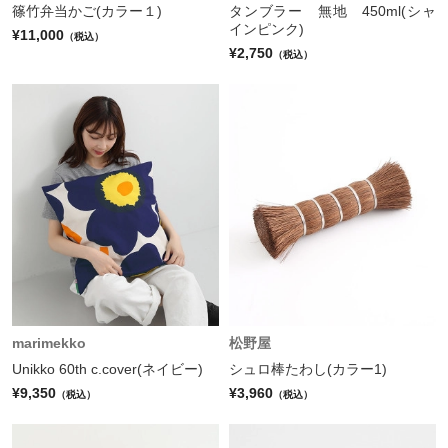
篠竹弁当かご(カラー１)
タンブラー 無地 450ml(シャ
インピンク)
¥11,000
（税込）
¥2,750
（税込）
marimekko
松野屋
Unikko 60th c.cover(ネイビー)
シュロ棒たわし(カラー1)
¥9,350
¥3,960
（税込）
（税込）