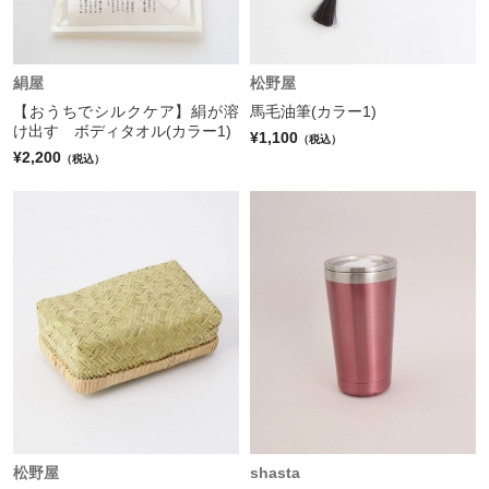
絹屋
松野屋
【おうちでシルクケア】絹が溶
馬毛油筆(カラー1)
け出す ボディタオル(カラー1)
¥1,100
（税込）
¥2,200
（税込）
松野屋
shasta