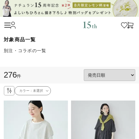
別注・コラボの一覧
276
件
カラー：
未選択