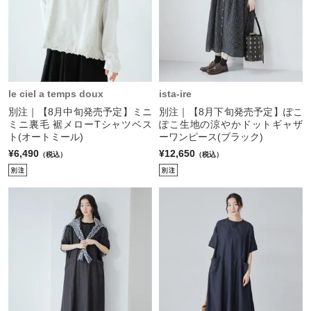
le ciel a temps doux
ista-ire
別注｜【8月中旬発売予定】ミニ
別注｜【8月下旬発売予定】ぽこ
ミニ裏毛 裾メローTシャツベス
ぽこ生地の涼やかドットギャザ
ト(オートミール)
ーワンピース(ブラック)
¥6,490
¥12,650
（税込）
（税込）