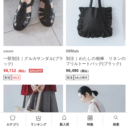
coon
08Mab
一部別注｜グルカサンダル(ブラ
別注｜わたしの相棒 リネンの
ック)
フリルトートバッグ(ブラック)
¥8,712
¥6,490
20%OFF
（税込）
（税込）
カテゴリ
ランキング
新入荷
特集
検索