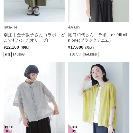
ista-ire
&yarn
別注｜金子敦子さんコラボ ど
滝口和代さんコラボ or frill all i
こでもパンツ(オリーブ)
n one(ブラックデニム)
¥12,100
¥17,600
（税込）
（税込）