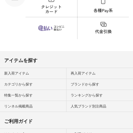
な一面を発見できま
した！ 腰周りが気に
なってスカートをは
くことが多いのです
が、 これなら自然に
体型もカバーしてく
れるので スカート派
の方にもおすすめし
たい一本です。 -----
------------------------
▶️商品詳細やお買い
物は写真のタグをタ
ップ またはプロフィ
アイテムを探す
ール
（@natulan_official）
から 「ナチュラン」
新入荷アイテム
再入荷アイテム
のサイトにアクセス
して 注文番号や商品
カテゴリから探す
ブランドから探す
名を検索してみてく
ださいね。 #lifewear
特集一覧から探す
ランキングから探す
#fashion #natulan #
今日のコーデ #コー
ディネート #ファッ
リンネル掲載商品
人気ブランド別注商品
ション #ナチュラル
#ナチュラン #日々
の暮らし #暮らしを
ご利用ガイド
楽しむ #シンプルラ
イフ #シンプルコー