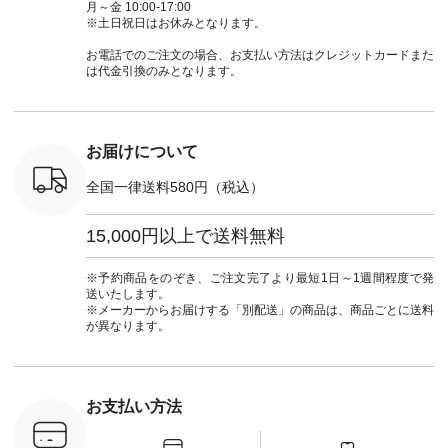
夏コーデ
商品名を検索してみ
ルシャツ #チェック
ンク×ピンクの組み
タップ ま
月～金 10:00-17:00
 #アンプル
てくださいね。
シャツ #チェックシ
合わせにしたかった
ィ
※土日祝日はお休みとなります。
n #ナチュラ
#lifewear #fashion
ャツコーデ #夏コー
ので、 ピンクのボー
（@natulan
official.
#natulan #今日のコ
デ #HEAVENLY #ヘ
ダーをシアーブラウ
からどうぞ 「ナ
お電話でのご注文の場合、お支払い方法はクレジットカードまた
ーデ #コーディネー
ブンリー #natulan #
スのインナーに合わ
ラン」で 
は代金引換のみとなります。
ト #ファッション #
ナチュラン
せてみました。 -----
商品名を
ナチュラル #日々の
#natulan_official.
------------------------
てくだ
暮らし #暮らしを楽
②スタッフ：sk / 身
#lifewear
しむ #シンプルライ
長150cm ▼スタッフ
#natula
フ #シンプルコーデ
コメント ウエストが
ーデ #コ
お届けについて
#大人女子 #ブラウ
ゴムでしっかりと留
ト #ファ
ス #パンツ #コット
まっているので、 安
ナチュラル
全国一律送料580円（税込）
ンリネン #パマナク
心してはくことがで
暮らし #
ロス #パマナ織り #
きます♪ ボトムスが
しむ #シ
セットアップ #涼コ
ちょっと暗い色味な
フ #シン
15,000円以上で送料無料
ーデ #夏コーデ #so
のでトップスは明る
#大人女子
#エスオー #natulan
い色を。 シンプルに
ットコーデ
#ナチュラン
なりすぎないよう
ーコーデ 
※予約商品をのぞき、ご注文完了より最短1日～1週間程度で発
#natulan_official.
に、 ビスチェを重ね
ト #サロ
送いたします。
てトレンド感をプラ
ツ #ボー
※メーカーからお届けする「別配送」の商品は、商品ごとに送料
スしました。 --------
#夏コーデ #
が異なります。
--------------------- ③
#アン
スタッフ：uruma /
#natula
身長160cm ▼スタッ
ン #natulan_
フコメント カジュア
ルなイメージでした
お支払い方法
が、 きれいめにもマ
ッチするという意外