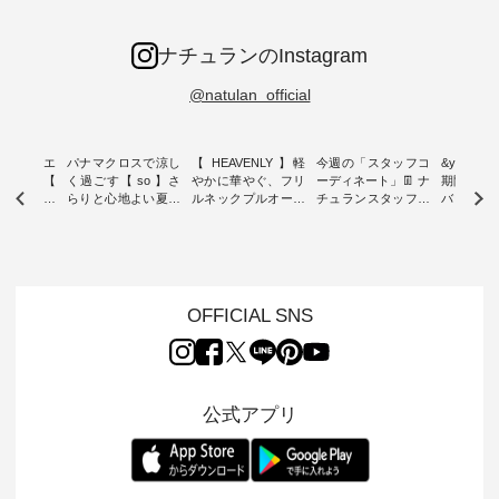
ナチュランのInstagram
@natulan_official
ーブシルエ
パナマクロスで涼し
【 HEAVENLY 】軽
今週の「スタッフコ
&yarn 9th
効いた【
く過ごす【 so 】さ
やかに華やぐ、フリ
ーディネート」👖 ナ
期間限定 
 】ボールカ
らりと心地よい夏コ
ルネックプルオーバ
チュランスタッフの
バー×サ
ジーパンツ
ーデ ・ 毎日の“とっ
ー ・ 天然素材を生
リアルなコーディネ
ット ・ ナチュラン
ても”になれる、 ス
かしたナチュラルス
ートをご紹介します
オリジナ
ルな服を提
タンダードな服を提
タイルで人気の
♪ 今回は、8/1に再入
「&yarn
NPLE 」
案する「so（エスオ
「HEAVENLY」か
荷し、 すでに残りわ
げさまで
やかなはき
ー）」。 今回は、独
ら、 新作プルオーバ
ずかとなっている大
えました。 「サ
れいなシル
特の凹凸と軽やかな
ーが届きました。 ほ
人気の ナチュラン
ットを着
OFFICIAL SNS
両立した、
風合いを持つ パナマ
んのり透け感のある
15周年記念アイテム
れど、 合
ーゴイージ
織で仕立てた、
涼やかな生地に、 ふ
「もっと選べるリネ
ナーが難
のご紹介。
2wayブラウスとイ
んわりとしたフリル
ンのよくばりパン
うお客様
るコットン
ージーテーパードパ
をあしらった襟元が
ツ」 をスタッフが着
えして、 
体的なフォ
ンツをご紹介しま
印象的。 シンプルな
用してみました🌿 身
ンサロペ
公式アプリ
、 カジュ
す。 コットンリネン
装いに、 さりげない
長ごとのサイズ感や
ダープル
らも大人ら
のさらりとした肌ざ
華やぎを添えてくれ
着用感など、 ぜひ参
セットでご
テムです。
わりで、 汗ばむ季節
る一枚です。 モデル
考にしてみてくださ
チュラル
：165cm
にも心地よく、 単品
身長：164cm --------
いね。 ＝＝＝＝＝＝
のサロペッ
------------
でもセットアップで
---------------------
＝＝＝＝＝
ルー・ピ