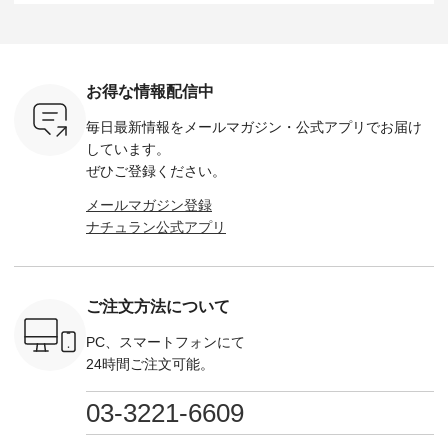
-----------
も楽しめる2つのア
HEAVENLY -----------
8/10（月）AM9:59ま
ックのプ
----- ■ボ
イテムです。 --------
------------------ ■チ
で🎫 ＼涼しいリネン
を組み合わ
ゴイージー
--------------------- so
ェックシャーリング
服ウィーク開催中⏰
6セット
1,550（税
-------------------------
フリルネックプルオ
／ 対象のリネン
す。 販売は8月10日
ーキ ・ブ
---- ■コットンリネ
ーバー ¥12,650（税
100％アイテムを合
までの期
ベージュ [
ンパナマクロス
込） ・ホワイト×ブ
計5,000円以上ご購
す。 ぜひ
お得な情報配信中
：UNL-
2wayTラインブラウ
ラック ・ネイビー
入いただくと 使える
覧ください。 
------
ス ¥7,590（税込）
・オフ [ 注文番号：
【送料無料】クーポ
身長：160c
毎日最新情報をメールマガジン・
公式アプリでお届け
-------- ▶️
・グレー ・タータン
DLW-263T-30714 ] --
ンをプレゼント中◎
-------------
は写真のタ
チェック ・ナチュラ
-------------------------
＝＝＝＝＝＝＝＝＝
---- &yarn 
しています。
 またはプ
ル ・チャコール [ 注
-- ▶️ お買い物は写真
＝＝ ▼今週の「スタ
---------------
ぜひご登録ください。
ィール
文番号：CSO-263T-
のタグをタップ また
ッフコーディネー
わず決ま
_official）
31348 ] ■コットンリ
はプロフィール
ト」着用アイテム ■
ーT×サロ
メールマガジン登録
チュ
ネンパナマクロス
（@natulan_official）
もっと選べるリネン
ト ¥19,
ナチュラン公式アプリ
注文番号や
イージーテーパード
からどうぞ 「ナチュ
のよくばりパンツ
＜8月10日 
検索してみ
パンツ ¥7,590（税
ラン」で 注文番号や
¥9,900（税込） ・モ
で上記【1
さいね。
込） ・グレー ・タ
商品名を検索してみ
モ ・コーヒー ・ク
タイムセ
 #fashion
ータンチェック ・ナ
てくださいね。
ロマメ [ 注文番号：
・ブルー
n #今日のコ
チュラル ・チャコー
#lifewear #fashion
IIR-262P-29223 ] ----
ル ・ピン
ご注文方法について
ーディネー
ル [ 注文番号：
#natulan #今日のコ
-------------------------
ラル ・ブ
ッション #
CSO-263P-31349 ] -
ーデ #コーディネー
①スタッフ：koishi /
チュラル 
 #日々の
-------------------------
ト #ファッション #
身長155cm ▼スタッ
ブラック 
PC、スマートフォンにて
暮らしを楽
--- ▶️ お買い物は写
ナチュラル #日々の
フコメント 上ほどよ
ブラック 
24時間ご注文可能。
ンプルライ
真のタグをタップ ま
暮らし #暮らしを楽
い厚みのリネンで軽
×ブラック
プルコーデ
たはプロフィール
しむ #シンプルライ
いのに透けないのは
号：MTO
 #パンツ
（@natulan_official）
フ #シンプルコーデ
嬉しいです。 暑い夏
31965 ] ---------------
03-3221-6609
カーゴパン
からどうぞ 「ナチュ
#大人女子 #シャツ #
もこれだったら涼し
-------------- ▶️
ゴパンツコ
ラン」で 注文番号や
シャツコーデ #フリ
く過ごせますね♪ ピ
い物は写