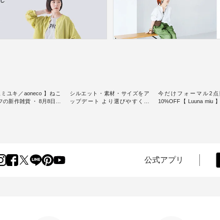
ミユキ／aoneco 】ねこ
シルエット・素材・サイズをア
今だけフォーマル2点
新作雑貨 ・ 8月8日の
ップデート より選びやすく【
10%OFF【 Luuna miu
猫の日」を前に、 愛らし
D*g*y 】別注リブデニムワンピ
用ノーカラージャケット ・ 
モチーフのアイテムを特
ース ・ 心地よく着られるデイリ
纏うだけでほっとする
ーウェアが人気の 「D*g*y」 よ
大切にした フォーマル
m（松尾ミユキ）」と
り、毎年大人気のナチュラン別
ジナルブランド「 Luuna 
eco」から、 持っているだ
注 リブデニムワンピースが登
から、 新たにフォーマ
分が上がる バッグや雑貨
場。 シルエットや素材を見直
ットが仲間入り。 ワンピースと
----------------
し、 さらに魅力的になったアイ
のバランスを考え、 丈
公式アプリ
----- 松尾ミユキ -------------
テムを 詳しくご紹介いたしま
エット、着心地まで丁
-- ■松尾ミユキ シア
す。 モデル身長：164cm / 着用
計。 特別な日を心地よく過ごせ
グ ¥3,080（税込） ・
サイズ：PLUS ---------------------
る一着に仕上げました。 モデ
Leo ・Maron ・Stella [
-------- D*g*y ------------------------
身長：164cm -----------------------
EMW-263B-31376 ] ■
----- ■リブ使いデニムワンピース
------ Luuna miu -----------
ユキ キャットヘアクリ
¥9,680（税込） ・ネイビー ・ブ
--------- ■【慶弔両用】ノーカラ
,320（税込） ・Noisettes
ラック [ 注文番号：DCO-264W-
ーフォーマルジャ
er ・Chloe [ 注文番号：
30707 ] -----------------------------
¥16,500（税込） [ 