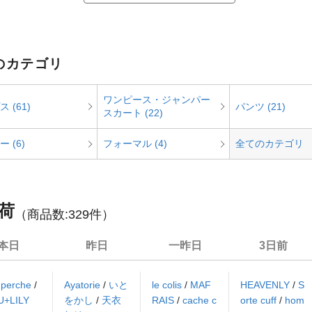
 のカテゴリ
ワンピース・ジャンパー
 (61)
パンツ (21)
スカート (22)
 (6)
フォーマル (4)
全てのカテゴリ
荷
（商品数:
329
件）
本日
昨日
一昨日
3日前
/
perche
/
Ayatorie
/
いと
le colis
/
MAF
HEAVENLY
/
S
U+LILY
をかし
/
天衣
RAIS
/
cache c
orte cuff
/
hom