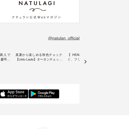
@natulan_official
購入で
真夏から楽しめる秋色チェック
【 HEAVENLY 】軽やかに華や
今週
 】慶弔両
【Lintu Laulu】タータンチェック
ぐ、フリルネックプルオーバー
ト」👖 ナチュランスタッフ
身に
ギャザースカート ・ ゆったりと
・ 天然素材を生かしたナチュラ
アル
着心地を
した着心地の大人の日常着を提
ルスタイルで人気の
します♪ 今回は、8/
服のオリ
案する、 ナチュランオリジナル
「HEAVENLY」から、 新作プル
し、 
miu 」
ブランド「 Lintu Laulu 」から、
オーバーが届きました。 ほんの
いる大
ルジャケ
季節をまたいで穿けるチェック
り透け感のある涼やかな生地
記念ア
スカートが新登場。 真夏にうれ
に、 ふんわりとしたフリルをあ
ネンの
感やシル
しい涼やかさと、 秋を先取りで
しらった襟元が印象的。 シンプ
ッフが
寧に設
きる落ち着いた色合いを兼ね備
ルな装いに、 さりげない華やぎ
ごと
えたアイテムを、 詳しくご紹介
を添えてくれる一枚です。 モデ
ぜひ
ル
します。 モデル身長：164cm ---
ル身長：164cm --------------------
ね。 ＝＝＝＝＝＝＝＝＝＝＝
-------------------------- Lintu Laulu
--------- HEAVENLY ----------------
8/10
---------
----------------------------- ■タータ
------------- ■チェックシャーリン
いリ
ンチェックギャザースカート
グフリルネックプルオーバー
対象の
ケット
¥9,900（税込） ・レッド系 ・グ
¥12,650（税込） ・ホワイト×ブ
計5,
注文番号：
リーン系 [ 注文番号：MTO-
ラック ・ネイビー ・オフ [ 注文
使え