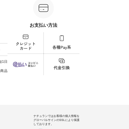
263S-27183 ] -----------------------
番号：DLW-263T-30714 ] --------
プレゼ
フレアワ
------ ▶️ お買い物は写真のタグを
--------------------- ▶️ お買い物は
＝＝＝＝ ▼今週の「
 [ 注文
タップ またはプロフィール
写真のタグをタップ またはプロ
ーディ
【慶
（@natulan_official）からどうぞ
フィール（@natulan_official）か
もっ
タイAラ
「ナチュラン」で 注文番号や商
らどうぞ 「ナチュラン」で 注文
パンツ
お支払い方法
00（税
品名を検索してみてください
番号や商品名を検索してみてく
・コー
252W-
ね。 #lifewear #fashion #natulan
ださいね。 #lifewear #fashion
号：IIR-262
#今日のコーデ #コーディネート
#natulan #今日のコーデ #コーデ
------
グをタッ
#ファッション #ナチュラル #
ィネート #ファッション #ナチュ
/ 身長155cm
ィール
日々の暮らし #暮らしを楽しむ #
ラル #日々の暮らし #暮らしを楽
ト 上
料
）からどうぞ
シンプルライフ #シンプルコー
しむ #シンプルライフ #シンプル
いの
番号や商
デ #大人女子 #スカート #フレア
コーデ #大人女子 #シャツ #シャ
す。 
ださい
スカート #チェック柄 #タータン
ツコーデ #フリルシャツ #チェッ
く過ご
短1日
チェック #秋色 #夏コーデ #Lintu
クシャツ #チェックシャツコー
の組
ィネート
Laulu #リントゥラウル #オリジ
デ #夏コーデ #HEAVENLY #ヘブ
で、 
の商品
ラル #
ナルブランド #natulan #ナチュ
ンリー #natulan #ナチュラン
ブラ
しむ #
ラン #natulan_official.
#natulan_official.
みました。 ------------
プルコー
--- 
 #ブラ
▼スタ
ト #ワ
ゴム
miu #
ので、
ルブラン
ます♪
色味
を。 
うに、
ナチュランではお客様の個人情報を
ド感をプラ
グローバルサインのSSLにより保護
-----
しております。
uruma 