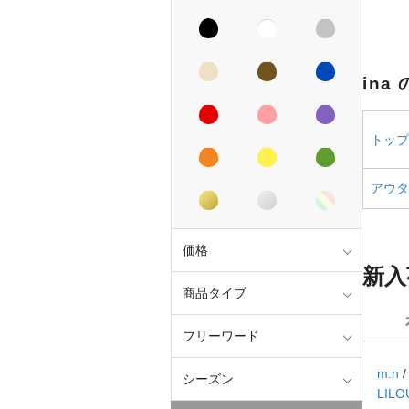
ina
トップス
アウター
価格
新入
商品タイプ
フリーワード
m.n
シーズン
LILO