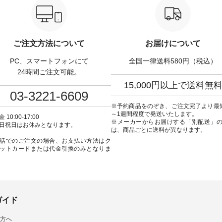
-31375 ] ■松尾ミユ
▶️ お買い物は写真のタグをタッ
KOA-262O-31095 ] ■【慶弔両
ャットハンドルマグ ¥
プ またはプロフィール
用】大切な日のボタン
50（税込） ・Pumpkin ・
（@natulan_official）からどうぞ
ンピース ¥18,700（税込）
tes ・Pepper ・Chloe [ 注
「ナチュラン」で 注文番号や商
番号：KOA-252W-22368 ] ■
W-262K-31378 ] -----
品名を検索してみてください
弔両用】大切な日のボウ
ご注文方法について
お届けについて
---------------- aoneco ------
ね。 #lifewear #fashion #natulan
インワンピース ¥18,7
----------- ■がま口 ロン
#今日のコーデ #コーディネート
込） [ 注文番号：KOA-
PC、スマートフォンにて
全国一律送料580円（税込）
ット ¥19,690（税込）
#ファッション #ナチュラル #
22369 ] -----------------------------
ージュ ・ブルーグリーン
日々の暮らし #暮らしを楽しむ #
▶️ お買い物は写真のタ
24時間ご注文可能。
ザイエロー ・シルエット
シンプルライフ #シンプルコー
プ またはプロフ
15,000円以上で送料無
[ 注文番号：NCO-262C-
デ #大人女子 #ワンピース #デニ
（@natulan_official
03-3221-6609
ト
ム #デニムワンピ #別注 #夏コー
「ナチュラン」で 注文
90（税込） [ 注文番号：
デ #D*g*y #ディージーワイ
品名を検索してみてく
※予約商品をのぞき、ご注文完了より最
-08057 ] ■ラティスト
#natulan #ナチュラン
ね。 #lifewear #fashion #natulan
～1週間程度で発送いたします。
 10:00-17:00
12,980（税込） [ 注文番
#natulan_official.
#今日のコーデ #コーデ
※メーカーからお届けする「別配送」
日祝日はお休みとなります。
62B-31610 ] ■キーカ
#ファッション #ナチュ
は、商品ごとに送料が異なります。
2,970（税込） [ 注文番
日々の暮らし #暮らしを楽
話でのご注文の場合、お支払い方法はク
C-00150 ] ----------
シンプルライフ #シン
ットカードまたは代金引換のみとなりま
------ ▶️ お買い物は写
デ #大人女子 #フォーマル
グをタップ またはプロフ
ックフォーマル #ジャケッ
natulan_official）から
ンピース #冠婚葬祭 #Luuna
ルウナミウ #オリジナ
品名を検索してみてくだ
ド #natulan #ナチュラン
ar #fashion
#natulan_official.
ulan #今日のコーデ #コーデ
ガイド
ト #ファッション #ナチュ
#日々の暮らし #暮らしを楽
方へ
#シンプルライフ #シンプル