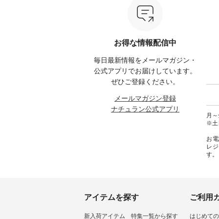
ial）か
リー ・ラズベリー -----------------
ぴったりな 涼し気なセットアッ
EMW-262A
------------ ista-ire ------------------
プやワンピース、ブラウスなど
キ キ
みてく
----------- ■もっと選べるリネン
が新登場！ そして、大人気「よ
¥1,6
のよくばりパンツ ¥9,900（税
くばりパンツ」予約販売がスタ
Noiset
 #コーデ
込） [ 注文番号：IIR-262P-
ートしています♪ お見逃しな
文番号：EM
お得な情報配信中
#ナチュ
29223 ] -----------------------------
く！ ----------------------------- 今
--------
らしを楽
▶️ お買い物は写真のタグをタッ
週のご紹介アイテム ---------------
------------
毎日最新情報をメールマガジン・
シンプル
プ またはプロフィール
-------------- ＜1枚目右・2枚目＞
グウォレ
 #リネ
（@natulan_official）からどうぞ
■ista-ire もっと選べるリネンの
・グレ
公式アプリでお届けしています。
Vネック
「ナチュラン」で 注文番号や商
よくばりパンツ ¥9,900（税込）
・ミモ
ぜひご登録ください。
#ブルーウ
品名を検索してみてください
[ 注文番号：IIR-262P-29223 ] ＜
ブルー 
ね。 #lifewear #fashion #natulan
1枚目左・3～4枚目＞ ■so コッ
31607 ] ■がま口 ミニウォレッ
メールマガジン登録
#今日のコーデ #コーディネート
トンリネンパナマクロス
¥9,7
ナチュラン公式アプリ
#ファッション #ナチュラル #
2wayTラインブラウス
NCO-242C
月～金
日々の暮らし #暮らしを楽しむ #
¥7,590（税込） [ 注文番号：
ート ¥
※土
シンプルライフ #シンプルコー
CSO-263T-31348 ] コットンリネ
号：NCO-2
デ #大人女子 #パンツ #リネンパ
ンパナマクロス イージーテー
バー ¥
お電
ンツ #よくばりパンツ #テーパー
パードパンツ ¥7,590（税込） [
号：NCO-222
レジ
ドパンツ #限定カラー #再入荷
注文番号：CSO-263P-31349 ] ＜
-------------
す。
#15周年記念 #夏コーデ #ista-ire
5～6枚目＞ ■&yarn ピンタック
真のタ
#イスタイーレ #別注 #natulan #
ワンピース ¥12,900（税込） [ 注
ィール（@
ナチュラン #natulan_official.
文番号：MTO-263W-29752 ] ＜7
どうぞ 「ナチュラン」で 注文番
～8枚目＞ ■UNPLE ボールカー
号や商
ゴイージーパンツ ¥11,550（税
さいね。 #lifewe
込） [ 注文番号：UNL-254P-
#nat
アイテムを探す
ご利用
18377 ] ＜9枚目＞ ■Lintu Laulu
ィネー
立体フラワー刺繍ブラウス
ラル 
新入荷アイテム
特集一覧から探す
はじめての
¥8,800（税込） [ 注文番号：
しむ 