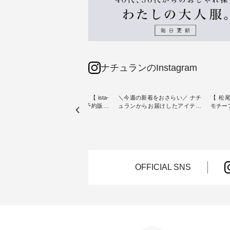
ナチュランのInstagram
素材【
人気カラー再入荷決定！【 ista-
＼今週の新着をおさらい／ ナチ
【 松尾
たりのVネ
ire | よくばりパンツ】予約販売
ュランからお届けしたアイテム
モチーフの
開始 ・ 6月の販売開始とともに
から スタッフが気になるものを
「世界
を大切
大きな反響をいただき、 一部カ
ピックアップ👆 ・ [ This week's
いネコ
blue
ラーは早々に完売となった 15周
NEW ARRIVAL ] // 2026/07/26 -
集。 ナチュランでも人気の
ストが届
年記念のよくばりパンツ。 たく
2026/08/01 // ✨✨ナチュラン15周
「m.
さんのご要望をいただき、 この
年記念✨✨ 8月より、12,000円
「aon
楽しめ
たび待望の再入荷が実現しまし
（税込）以上ご購入いただいた
けで気
。 モ
た。 今回再入荷する10色のカラ
お客様へ 人気イラストレータ
をご紹介します。 -
OFFICIAL SNS
ーを、 改めて詳しくご紹介しま
ー、よしいちひろさん
-------
--------
す。 限定カラーを手に入れられ
（@chocochop2）描き下ろし
--------------
る今だけのチャンス、 ぜひこの
【第2弾】レモン柄コットンバッ
ーバッ
50（税
機会をお見逃しなく！ ▼今回再
グをプレゼント中です💓 8月に
Momo ・
 [ 注
入荷したカラー（計10色） ・コ
なりました☀ 旅行や帰省、レジ
注文番号：
--
ーヒー ・トマト ・セサミ ・モ
ャーなど楽しい予定を計画され
松尾ミ
モ ・グリーンティー ・スミレ
ている方も多いかと思います🌿
ップ ¥1
はプロ
・クロマメ ・レモン ・ブルーベ
今週は、暑さ本番のこれからに
・Pepp