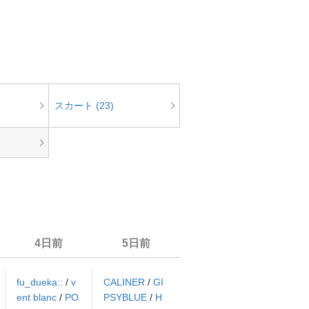
スカート (23)
4日前
5日前
fu_dueka::
/
v
CALINER
/
GI
ent blanc
/
PO
PSYBLUE
/
H