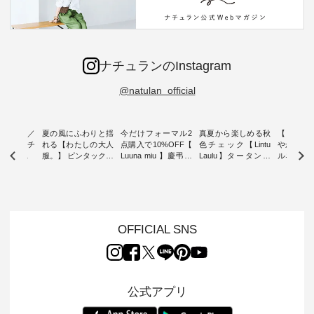
ナチュランのInstagram
@natulan_official
ミユキ／
夏の風にふわりと揺
今だけフォーマル2
真夏から楽しめる秋
【 HEAV
 】ねこモチ
れる【わたしの大人
点購入で10%OFF【
色チェック【Lintu
やかに華
雑貨 ・ 8
服。】 ピンタックワ
Luuna miu 】慶弔両
Laulu】タータンチ
ルネック
「世界猫の
ンピース ・ 軽やか
用ノーカラージャケ
ェックギャザースカ
ー ・ 天然素材を生
、 愛らし
なワンピーススタイ
ット ・ 身に纏うだ
ート ・ ゆったりと
かしたナ
チーフのア
ルを楽しめるのは、
けでほっとする着心
した着心地の大人の
タイル
。 ナチ
夏のおしゃれの醍醐
地を大切にした フォ
日常着を提案する、
「HEAV
も人気の
味。 今回ご紹介する
ーマル服のオリジナ
ナチュランオリジナ
ら、 新作
（松尾ミユ
のは 袖を通すだけで
ルブランド「 Luuna
ルブランド「 Lintu
ーが届きま
OFFICIAL SNS
」と
ちょっとひんやり、
miu 」から、 新たに
Laulu 」から、 季節
んのり透
co」から、
見た目にも涼し気な
フォーマルジャケッ
をまたいで穿けるチ
涼やかな生
るだけで気
ワンピース。 日常か
トが仲間入り。 ワン
ェックスカートが新
んわりと
 バッグや
ら夏休みのお出かけ
ピースとのバランス
登場。 真夏にうれし
をあしら
紹介しま
まで、 暑い夏にぴっ
を考え、 丈感やシル
い涼やかさと、 秋を
印象的。 
公式アプリ
たりの新作です。 モ
エット、着心地まで
先取りできる落ち着
装いに、 
-- 松尾ミユキ
デル身長：168cm --
丁寧に設計。 特別な
いた色合いを兼ね備
華やぎを
------------
-------------------------
日を心地よく過ごせ
えたアイテムを、 詳
る一枚です。 