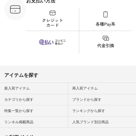
お支払い方法
ンプルライ
プルコーデ
#猫 #猫グ
界猫の日 #
財布 #ポー
カップ #猫
松尾ミユキ
o #アオネコ
n #ナチュラ
official.
アイテムを探す
新入荷アイテム
再入荷アイテム
カテゴリから探す
ブランドから探す
特集一覧から探す
ランキングから探す
リンネル掲載商品
人気ブランド別注商品