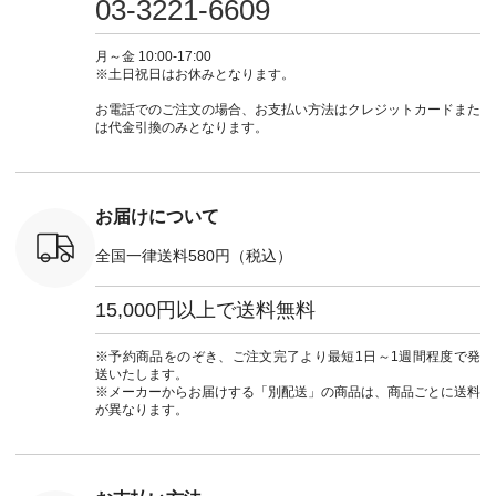
03-3221-6609
 注文番号：
ピ #夏コーデ
ラン」で 注文番号や
#大人女子 #スカー
#大人女子 
-31607 ]
#andyarn #アンドヤ
商品名を検索してみ
ト #フレアスカート
シャツコー
ミニウォレ
ーン #オリジナルブ
てくださいね。
#チェック柄 #ター
ルシャツ 
月～金 10:00-17:00
790（税込）
ランド #natulan #ナ
#lifewear #fashion
タンチェック #秋色
シャツ #
※土日祝日はお休みとなります。
号：NCO-
チュラン
#natulan #今日のコ
#夏コーデ #Lintu
ャツコーデ
] ■ラテ
#natulan_official.
ーデ #コーディネー
Laulu #リントゥラウ
デ #HEAV
お電話でのご注文の場合、お支払い方法はクレジットカードまた
トート
ト #ファッション #
ル #オリジナルブラ
ブンリー #natulan #
は代金引換のみとなります。
0（税込） [
ナチュラル #日々の
ンド #natulan #ナチ
ナチ
：NCO-
暮らし #暮らしを楽
ュラン
#natulan_of
] ■キー
しむ #シンプルライ
#natulan_official.
,970（税
フ #シンプルコーデ
注文番号：
#大人女子 #フォー
お届けについて
00150 ] -
マル #ブラックフォ
------------
ーマル #ジャケット
全国一律送料580円（税込）
#ワンピース #冠婚
タップ ま
葬祭 #Luunamiu #ル
フィール
ウナミウ #オリジナ
15,000円以上で送料無料
_official）
ルブランド #natulan
チュ
#ナチュラン
注文番号や
#natulan_official.
※予約商品をのぞき、ご注文完了より最短1日～1週間程度で発
検索してみ
送いたします。
さいね。
※メーカーからお届けする「別配送」の商品は、商品ごとに送料
 #fashion
が異なります。
n #今日のコ
ーディネー
ッション #
 #日々の
暮らしを楽