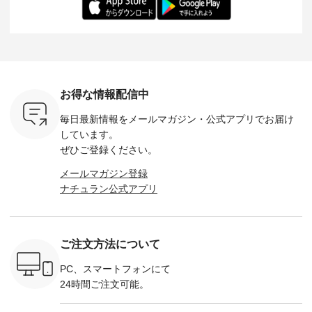
-- &yarn --------------
る一着に仕上げまし
しくご紹介します。
身長：164cm ---
バッグ
--------------- ■ピン
た。 モデル身長：
モデル身長：164cm
-------------
（税込） ・
タックワンピース
164cm ----------------
-------------------------
HEAVENLY -
・Leo ・
¥12,900（税込） ・
------------- Luuna
---- Lintu Laulu -------
-------------
ella [ 注文
ホワイト ・スモーク
miu --------------------
---------------------- ■
ェックシ
-263B-
ブルー ・ネイビー [
--------- ■【慶弔両
タータンチェックギ
フリルネ
注文番号：MTO-
用】ノーカラーフォ
ャザースカート
ーバー ¥1
ットヘアク
263W-29752 ] -------
ーマルジャケット
¥9,900（税込） ・レ
込） ・ホ
お得な情報配信中
,320（税
---------------------- ▶️
¥16,500（税込） [
ッド系 ・グリーン系
ラック 
settes ・
お買い物は写真のタ
注文番号：KOA-
[ 注文番号：MTO-
・オフ [
毎日最新情報をメールマガジン・
公式アプリでお届け
Chloe [ 注
グをタップ またはプ
262O-31095 ] ■【慶
263S-27183 ] --------
DLW-263T-3
EMW-
ロフィール
弔両用】大切な日の
--------------------- ▶️
-------------
しています。
] ■松尾
（@natulan_official）
ボタンフレアワンピ
お買い物は写真のタ
-- ▶️ お買い物は写真
ぜひご登録ください。
キャットハ
からどうぞ 「ナチュ
ース ¥18,700（税
グをタップ またはプ
のタグをタ
マグ ¥
ラン」で 注文番号や
込） [ 注文番号：
ロフィール
はプロ
メールマガジン登録
（税込） ・
商品名を検索してみ
KOA-252W-22368 ]
（@natulan_official）
（@natulan
ナチュラン公式アプリ
Noisettes
てくださいね。
■【慶弔両用】大切
からどうぞ 「ナチュ
からどうぞ 「ナ
・Chloe [
#lifewear #fashion
な日のボウタイAラ
ラン」で 注文番号や
ラン」で 
：EMW-
#natulan #今日のコ
インワンピース
商品名を検索してみ
商品名を
------
ーデ #コーディネー
¥18,700（税込） [
てくださいね。
てくだ
--------
ト #ファッション #
注文番号：KOA-
#lifewear #fashion
#lifewear
ご注文方法について
-----------
ナチュラル #日々の
252W-22369 ] -------
#natulan #今日のコ
#natula
がま口
暮らし #暮らしを楽
---------------------- ▶️
ーデ #コーディネー
ーデ #コ
ォレット
しむ #シンプルライ
お買い物は写真のタ
ト #ファッション #
ト #ファ
PC、スマートフォンにて
0（税込） ・
フ #シンプルコーデ
グをタップ またはプ
ナチュラル #日々の
ナチュラル
24時間ご注文可能。
 ・ブルー
#大人女子 #ワンピ
ロフィール
暮らし #暮らしを楽
暮らし #
・ミモザイ
ース #ピンタック #
（@natulan_official）
しむ #シンプルライ
しむ #シ
シルエット
涼やか素材 #夏ワン
からどうぞ 「ナチュ
フ #シンプルコーデ
フ #シン