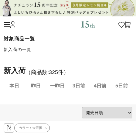
新入荷の一覧
新入荷
（商品数:
325
件）
本日
昨日
一昨日
3日前
4日前
5日前
カラー：
未選択