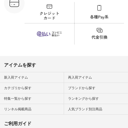
ッチするという意外
な一面を発見できま
した！ 腰周りが気に
なってスカートをは
くことが多いのです
が、 これなら自然に
体型もカバーしてく
れるので スカート派
の方にもおすすめし
たい一本です。 -----
------------------------
▶️商品詳細やお買い
物は写真のタグをタ
ップ またはプロフィ
アイテムを探す
ール
（@natulan_official）
から 「ナチュラン」
新入荷アイテム
再入荷アイテム
のサイトにアクセス
して 注文番号や商品
カテゴリから探す
ブランドから探す
名を検索してみてく
ださいね。 #lifewear
特集一覧から探す
ランキングから探す
#fashion #natulan #
今日のコーデ #コー
ディネート #ファッ
リンネル掲載商品
人気ブランド別注商品
ション #ナチュラル
#ナチュラン #日々
の暮らし #暮らしを
ご利用ガイド
楽しむ #シンプルラ