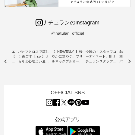
ナチュランのInstagram
@natulan_official
ーブシルエ
パナマクロスで涼し
【 HEAVENLY 】軽
今週の「スタッフコ
&yarn 9th
効いた【
く過ごす【 so 】さ
やかに華やぐ、フリ
ーディネート」👖 ナ
期間限定 
 】ボールカ
らりと心地よい夏コ
ルネックプルオーバ
チュランスタッフの
バー×サ
ジーパンツ
ーデ ・ 毎日の“とっ
ー ・ 天然素材を生
リアルなコーディネ
ット ・ ナチュラン
ても”になれる、 ス
かしたナチュラルス
ートをご紹介します
オリジナ
ルな服を提
タンダードな服を提
タイルで人気の
♪ 今回は、8/1に再入
「&yarn
NPLE 」
案する「so（エスオ
「HEAVENLY」か
荷し、 すでに残りわ
げさまで
やかなはき
ー）」。 今回は、独
ら、 新作プルオーバ
ずかとなっている大
えました。 「サ
れいなシル
特の凹凸と軽やかな
ーが届きました。 ほ
人気の ナチュラン
ットを着
OFFICIAL SNS
両立した、
風合いを持つ パナマ
んのり透け感のある
15周年記念アイテム
れど、 合
ーゴイージ
織で仕立てた、
涼やかな生地に、 ふ
「もっと選べるリネ
ナーが難
のご紹介。
2wayブラウスとイ
んわりとしたフリル
ンのよくばりパン
うお客様
るコットン
ージーテーパードパ
をあしらった襟元が
ツ」 をスタッフが着
えして、 
体的なフォ
ンツをご紹介しま
印象的。 シンプルな
用してみました🌿 身
ンサロペ
公式アプリ
、 カジュ
す。 コットンリネン
装いに、 さりげない
長ごとのサイズ感や
ダープル
らも大人ら
のさらりとした肌ざ
華やぎを添えてくれ
着用感など、 ぜひ参
セットでご
テムです。
わりで、 汗ばむ季節
る一枚です。 モデル
考にしてみてくださ
チュラル
：165cm
にも心地よく、 単品
身長：164cm --------
いね。 ＝＝＝＝＝＝
のサロペッ