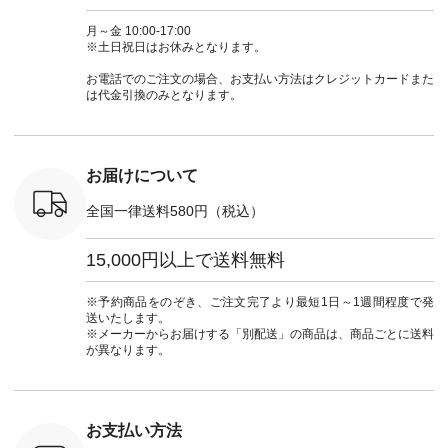
ゴパンツコ
ラン」で 注文番号や
シャツコーデ #フリ
く過ごせますね♪ ピ
い物は写
夏コーデ
商品名を検索してみ
ルシャツ #チェック
ンク×ピンクの組み
タップ ま
月～金 10:00-17:00
 #アンプル
てくださいね。
シャツ #チェックシ
合わせにしたかった
ィ
※土日祝日はお休みとなります。
n #ナチュラ
#lifewear #fashion
ャツコーデ #夏コー
ので、 ピンクのボー
（@natulan
official.
#natulan #今日のコ
デ #HEAVENLY #ヘ
ダーをシアーブラウ
からどうぞ 「ナ
お電話でのご注文の場合、お支払い方法はクレジットカードまた
ーデ #コーディネー
ブンリー #natulan #
スのインナーに合わ
ラン」で 
は代金引換のみとなります。
ト #ファッション #
ナチュラン
せてみました。 -----
商品名を
ナチュラル #日々の
#natulan_official.
------------------------
てくだ
暮らし #暮らしを楽
②スタッフ：sk / 身
#lifewear
しむ #シンプルライ
長150cm ▼スタッフ
#natula
フ #シンプルコーデ
コメント ウエストが
ーデ #コ
お届けについて
#大人女子 #ブラウ
ゴムでしっかりと留
ト #ファ
ス #パンツ #コット
まっているので、 安
ナチュラル
全国一律送料580円（税込）
ンリネン #パマナク
心してはくことがで
暮らし #
ロス #パマナ織り #
きます♪ ボトムスが
しむ #シ
セットアップ #涼コ
ちょっと暗い色味な
フ #シン
15,000円以上で送料無料
ーデ #夏コーデ #so
のでトップスは明る
#大人女子
#エスオー #natulan
い色を。 シンプルに
ットコーデ
#ナチュラン
なりすぎないよう
ーコーデ 
※予約商品をのぞき、ご注文完了より最短1日～1週間程度で発
#natulan_official.
に、 ビスチェを重ね
ト #サロ
送いたします。
てトレンド感をプラ
ツ #ボー
※メーカーからお届けする「別配送」の商品は、商品ごとに送料
スしました。 --------
#夏コーデ #
が異なります。
--------------------- ③
#アン
スタッフ：uruma /
#natula
身長160cm ▼スタッ
ン #natulan_
フコメント カジュア
ルなイメージでした
お支払い方法
が、 きれいめにもマ