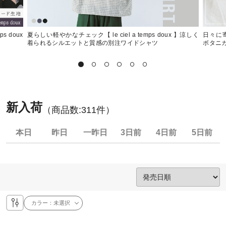
s doux
夏らしい軽やかなチェック【 le ciel a temps doux 】涼しく
日々に寄り
着られるシルエットと質感の別注ワイドシャツ
ボタニ
新入荷
（商品数:
311
件）
本日
昨日
一昨日
3日前
4日前
5日前
カラー：
未選択