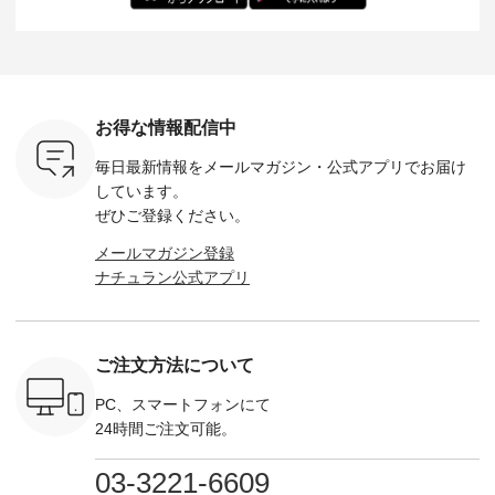
------------
でもセットアップで
---------------------
＝＝＝＝＝
ルー・ピ
-----------
も楽しめる2つのア
HEAVENLY -----------
8/10（月）AM9:59ま
ックのプ
----- ■ボ
イテムです。 --------
------------------ ■チ
で🎫 ＼涼しいリネン
を組み合わ
ゴイージー
--------------------- so
ェックシャーリング
服ウィーク開催中⏰
6セット
1,550（税
-------------------------
フリルネックプルオ
／ 対象のリネン
す。 販売は8月10日
ーキ ・ブ
---- ■コットンリネ
ーバー ¥12,650（税
100％アイテムを合
までの期
ベージュ [
ンパナマクロス
込） ・ホワイト×ブ
計5,000円以上ご購
す。 ぜひ
お得な情報配信中
：UNL-
2wayTラインブラウ
ラック ・ネイビー
入いただくと 使える
覧ください。 
------
ス ¥7,590（税込）
・オフ [ 注文番号：
【送料無料】クーポ
身長：160c
毎日最新情報をメールマガジン・
公式アプリでお届け
-------- ▶️
・グレー ・タータン
DLW-263T-30714 ] --
ンをプレゼント中◎
-------------
は写真のタ
チェック ・ナチュラ
-------------------------
＝＝＝＝＝＝＝＝＝
---- &yarn 
しています。
 またはプ
ル ・チャコール [ 注
-- ▶️ お買い物は写真
＝＝ ▼今週の「スタ
---------------
ぜひご登録ください。
ィール
文番号：CSO-263T-
のタグをタップ また
ッフコーディネー
わず決ま
_official）
31348 ] ■コットンリ
はプロフィール
ト」着用アイテム ■
ーT×サロ
メールマガジン登録
チュ
ネンパナマクロス
（@natulan_official）
もっと選べるリネン
ト ¥19,
ナチュラン公式アプリ
注文番号や
イージーテーパード
からどうぞ 「ナチュ
のよくばりパンツ
＜8月10日 
検索してみ
パンツ ¥7,590（税
ラン」で 注文番号や
¥9,900（税込） ・モ
で上記【1
さいね。
込） ・グレー ・タ
商品名を検索してみ
モ ・コーヒー ・ク
タイムセ
 #fashion
ータンチェック ・ナ
てくださいね。
ロマメ [ 注文番号：
・ブルー
n #今日のコ
チュラル ・チャコー
#lifewear #fashion
IIR-262P-29223 ] ----
ル ・ピン
ご注文方法について
ーディネー
ル [ 注文番号：
#natulan #今日のコ
-------------------------
ラル ・ブ
ッション #
CSO-263P-31349 ] -
ーデ #コーディネー
①スタッフ：koishi /
チュラル 
 #日々の
-------------------------
ト #ファッション #
身長155cm ▼スタッ
ブラック 
PC、スマートフォンにて
暮らしを楽
--- ▶️ お買い物は写
ナチュラル #日々の
フコメント 上ほどよ
ブラック 
24時間ご注文可能。
ンプルライ
真のタグをタップ ま
暮らし #暮らしを楽
い厚みのリネンで軽
×ブラック
プルコーデ
たはプロフィール
しむ #シンプルライ
いのに透けないのは
号：MTO
 #パンツ
（@natulan_official）
フ #シンプルコーデ
嬉しいです。 暑い夏
31965 ] ---------------
03-3221-6609
カーゴパン
からどうぞ 「ナチュ
#大人女子 #シャツ #
もこれだったら涼し
-------------- ▶️