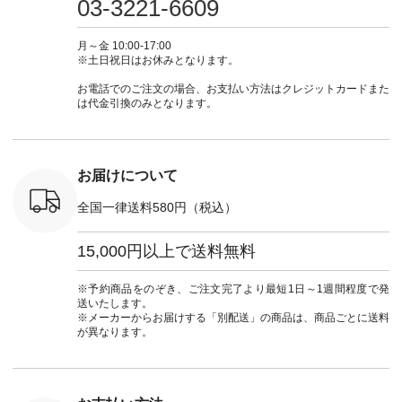
03-3221-6609
ewillow #
#lifewear #fashion
ィガン ¥7,500（税
ィガン #羽織り #シ
ムワンピ 
ウィロウ
#natulan #今日のコ
込） [ 注文番号：
アーカーデ #コット
コーデ #D*
n #ナチュラ
ーデ #コーディネー
GRE-263T-30614 ]
ン #夏の羽織 #夏コ
ージーワイ #natu
月～金 10:00-17:00
official.
ト #ファッション #
＜1枚目左・4～5枚
ーデ #andyarn #アン
#ナチ
※土日祝日はお休みとなります。
ナチュラル #日々の
目＞ ■Cassure
ドヤーン #オリジナ
#natulan_of
暮らし #暮らしを楽
2wayドットブラウ
ルブランド #natulan
お電話でのご注文の場合、お支払い方法はクレジットカードまた
しむ #シンプルライ
ス ¥11,990（税込）
#ナチュラン
は代金引換のみとなります。
フ #シンプルコーデ
[ 注文番号：SHG-
#natulan_official.
#大人女子 #パンツ #
263T-30580 ] ＜6～7
リネンパンツ #よく
枚目＞ ■D*g*y リブ
ばりパンツ #テーパ
使いデニムワンピー
ードパンツ #限定カ
ス ¥9,680（税込） [
お届けについて
ラー #再入荷 #15周
注文番号：DCO-
年記念 #夏コーデ
264W-30707 ] ＜8～
全国一律送料580円（税込）
#ista-ire #イスタイ
9枚目＞ ■blue willow
ーレ #別注 #natulan
リネンVネックサイ
#ナチュラン
ドボタンベスト
15,000円以上で送料無料
#natulan_official.
¥12,650（税込） [
注文番号：ISW-
264T-30716 ] --------
※予約商品をのぞき、ご注文完了より最短1日～1週間程度で発
--------------------- ▶️
送いたします。
商品詳細やお買い物
※メーカーからお届けする「別配送」の商品は、商品ごとに送料
は写真のタグをタッ
が異なります。
プ またはプロフィー
ル
（@natulan_official）
から 「ナチュラン」
のサイトにアクセス