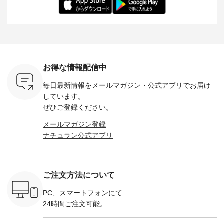
------------
られる今だけのチャ
描き下ろし 【第2
ル身長：168cm -----
イズ：PLUS -----
ンス、 ぜひこの機会
弾】レモン柄コット
------------------------
-------------
イドボタン
をお見逃しなく！ ▼
ンバッグをプレゼン
&yarn -----------------
D*g*y -----
2,650（税
今回再入荷したカラ
ト中です💓 そろそろ
------------ ■コットン
------------ ■リブ使い
ラック ・
ー（計10色） ・コ
お盆休みの方も多い
シアーVネックカー
デニムワ
[ 注文番
ーヒー ・トマト ・
のではないでしょう
ディガン ¥7,500（税
¥9,680
-264T-
セサミ ・モモ ・グ
か。 まだまだ暑さが
込） ・スモークブル
イビー ・
リーンティー ・スミ
続きそうですが 今週
ー ・ブラック ・ネ
注文番号
お得な情報配信中
 お買
レ ・クロマメ ・レ
の新作では、今すぐ
イビー [ 注文番号：
264W-30707 ] -
真のタグを
モン ・ブルーベリー
着られて初秋まで活
GRE-263T-30614 ] -
--------------
毎日最新情報をメールマガジン・
公式アプリでお届け
たはプロフ
・ラズベリー --------
躍する シアーカーデ
-------------------------
お買い物
ール
---------------------
ィガンやベスト、デ
--- ▶️ お買い物は写
グをタップ
しています。
_official）
ista-ire ----------------
ニムワンピースなど
真のタグをタップ ま
ロフ
ぜひご登録ください。
チュ
------------- ■もっと
が登場です！ スタイ
たはプロフィール
（@natulan
注文番号や
選べるリネンのよく
リスト山口
（@natulan_official）
からどうぞ 「ナ
メールマガジン登録
検索してみ
ばりパンツ
(@natulan_stylist_yama)
からどうぞ 「ナチュ
ラン」で 
ナチュラン公式アプリ
さいね。
¥9,900（税込） [ 注
からの 最新の撮影シ
ラン」で 注文番号や
商品名を
 #fashion
文番号：IIR-262P-
ョット📷では、ニッ
商品名を検索してみ
てくだ
n #今日のコ
29223 ] ---------------
トなどの秋アイテム
てくださいね。
#lifewear
ーディネー
-------------- ▶️ お買
も登場🫶 楽しみにお
#lifewear #fashion
#natula
ッション #
い物は写真のタグを
待ちくださいね。 --
#natulan #今日のコ
ーデ #コ
ご注文方法について
 #日々の
タップ またはプロフ
-------------------------
ーデ #コーディネー
ト #ファ
暮らしを楽
ィール
-- 今週のご紹介アイ
ト #ファッション #
ナチュラル
ンプルライ
（@natulan_official）
テム -------------------
ナチュラル #日々の
暮らし #
PC、スマートフォンにて
プルコーデ
からどうぞ 「ナチュ
---------- ＜1枚目
暮らし #暮らしを楽
しむ #シ
24時間ご注文可能。
#ベスト #
ラン」で 注文番号や
右・2～3枚目＞
しむ #シンプルライ
フ #シン
重ね着 #着
商品名を検索してみ
■&yarn コットンシ
フ #シンプルコーデ
#大人女子
ネック #夏
てくださいね。
アーVネックカーデ
#大人女子 #カーデ
ース #デ