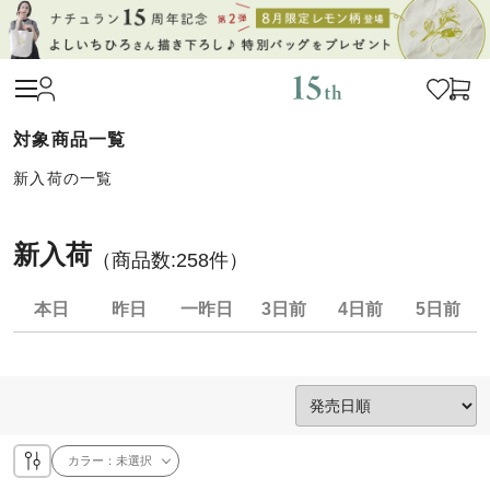
新入荷の一覧
新入荷
（商品数:
258
件）
本日
昨日
一昨日
3日前
4日前
5日前
カラー：
未選択