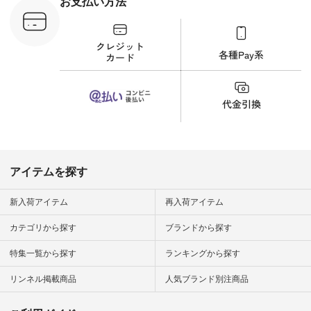
お支払い方法
して 注文番号や商品
名を検索してみてく
ださいね。 #lifewear
#fashion #natulan #
今日のコーデ #コー
ディネート #ファッ
ション #ナチュラル
#ナチュラン #日々
の暮らし #暮らしを
楽しむ #シンプルラ
イフ #シンプルコー
デ #大人女子 #夏コ
ーデ #真夏コーデ #
暑さ対策 #コーデ #
リネン
アイテムを探す
#natulan_official.
新入荷アイテム
再入荷アイテム
カテゴリから探す
ブランドから探す
特集一覧から探す
ランキングから探す
リンネル掲載商品
人気ブランド別注商品