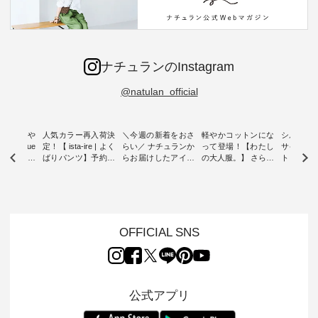
ナチュランのInstagram
@natulan_official
0％の涼や
人気カラー再入荷決
＼今週の新着をおさ
軽やかコットンにな
シルエッ
 blue
定！【 ista-ire | よく
らい／ ナチュランか
って登場！【わたし
サイズを
 】夏にぴった
ばりパンツ】予約販
らお届けしたアイテ
の大人服。】 さらり
ト より選
ックベスト
売開始 ・ 6月の販売
ムから スタッフが気
と涼し気なシアーカ
D*g*y 
開始とともに大きな
になるものをピック
ーディガン ・ 人気
ニムワン
 着心地の
反響をいただき、 一
アップ👆 ・ [ This
のシアーカーディガ
心地よく
切にした服
部カラーは早々に完
week's NEW
ンが軽くて、 お手入
イリーウ
行う 「
売となった 15周年
ARRIVAL ] //
れも簡単なコットン
の 「D*g*y」 より、
low 」から新
記念のよくばりパン
2026/08/02 -
素材になりました。
毎年大人
OFFICIAL SNS
トが届きま
ツ。 たくさんのご要
2026/08/08 // ✨✨ナ
ほんのり透ける生地
ラン別注 
望をいただき、 この
チュラン15周年記念
が、女性らしさを演
ワンピー
たい、 レ
たび待望の再入荷が
✨✨ 12,000円（税
出し、 羽織るだけで
シルエッ
が楽しめる
実現しました。 今回
込）以上ご購入いた
今年らしい装いに。
見直し、 
紹介いたし
再入荷する10色のカ
だいたお客様へ 人気
レイヤードスタイル
的になっ
公式アプリ
ラーを、 改めて詳し
イラストレーター、
が楽しめて、 季節の
を 詳しく
くご紹介します。 限
よしいちひろさん
変わり目に重宝する
します。 モデル
---- blue
定カラーを手に入れ
（@chocochop2）
アイテムです。 モデ
長：164cm / 