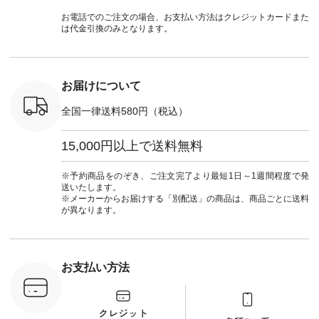
号：NCO-
チュラン
#natulan #今日のコ
#夏コーデ #Lintu
ャツコーデ
] ■ラテ
#natulan_official.
ーデ #コーディネー
Laulu #リントゥラウ
デ #HEAV
お電話でのご注文の場合、お支払い方法はクレジットカードまた
トート
ト #ファッション #
ル #オリジナルブラ
ブンリー #natulan #
は代金引換のみとなります。
0（税込） [
ナチュラル #日々の
ンド #natulan #ナチ
ナチ
：NCO-
暮らし #暮らしを楽
ュラン
#natulan_of
] ■キー
しむ #シンプルライ
#natulan_official.
,970（税
フ #シンプルコーデ
注文番号：
#大人女子 #フォー
お届けについて
00150 ] -
マル #ブラックフォ
------------
ーマル #ジャケット
全国一律送料580円（税込）
#ワンピース #冠婚
タップ ま
葬祭 #Luunamiu #ル
フィール
ウナミウ #オリジナ
15,000円以上で送料無料
_official）
ルブランド #natulan
チュ
#ナチュラン
注文番号や
#natulan_official.
※予約商品をのぞき、ご注文完了より最短1日～1週間程度で発
検索してみ
送いたします。
さいね。
※メーカーからお届けする「別配送」の商品は、商品ごとに送料
 #fashion
が異なります。
n #今日のコ
ーディネー
ッション #
 #日々の
暮らしを楽
お支払い方法
ンプルライ
プルコーデ
#猫 #猫グ
界猫の日 #