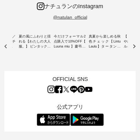
ナチュランのInstagram
@natulan_official
ミユキ／
夏の風にふわりと揺
今だけフォーマル2
真夏から楽しめる秋
【 HEAV
 】ねこモチ
れる【わたしの大人
点購入で10%OFF【
色チェック【Lintu
やかに華
雑貨 ・ 8
服。】 ピンタックワ
Luuna miu 】慶弔両
Laulu】タータンチ
ルネック
「世界猫の
ンピース ・ 軽やか
用ノーカラージャケ
ェックギャザースカ
ー ・ 天然素材を生
、 愛らし
なワンピーススタイ
ット ・ 身に纏うだ
ート ・ ゆったりと
かしたナ
チーフのア
ルを楽しめるのは、
けでほっとする着心
した着心地の大人の
タイル
。 ナチ
夏のおしゃれの醍醐
地を大切にした フォ
日常着を提案する、
「HEAV
も人気の
味。 今回ご紹介する
ーマル服のオリジナ
ナチュランオリジナ
ら、 新作
（松尾ミユ
のは 袖を通すだけで
ルブランド「 Luuna
ルブランド「 Lintu
ーが届きま
OFFICIAL SNS
」と
ちょっとひんやり、
miu 」から、 新たに
Laulu 」から、 季節
んのり透
co」から、
見た目にも涼し気な
フォーマルジャケッ
をまたいで穿けるチ
涼やかな生
るだけで気
ワンピース。 日常か
トが仲間入り。 ワン
ェックスカートが新
んわりと
 バッグや
ら夏休みのお出かけ
ピースとのバランス
登場。 真夏にうれし
をあしら
紹介しま
まで、 暑い夏にぴっ
を考え、 丈感やシル
い涼やかさと、 秋を
印象的。 
公式アプリ
たりの新作です。 モ
エット、着心地まで
先取りできる落ち着
装いに、 
-- 松尾ミユキ
デル身長：168cm --
丁寧に設計。 特別な
いた色合いを兼ね備
華やぎを
------------
-------------------------
日を心地よく過ごせ
えたアイテムを、 詳
る一枚です。 
-- &yarn --------------
る一着に仕上げまし
しくご紹介します。
身長：164cm ---
バッグ
--------------- ■ピン
た。 モデル身長：
モデル身長：164cm
-------------
（税込） ・
タックワンピース
164cm ----------------
-------------------------
HEAVENLY -
・Leo ・
¥12,900（税込） ・
------------- Luuna
---- Lintu Laulu -------
-------------