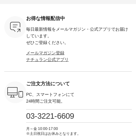
ella [ 注文
ホワイト ・スモーク
miu --------------------
---------------------- ■
ェックシ
-263B-
ブルー ・ネイビー [
--------- ■【慶弔両
タータンチェックギ
フリルネ
注文番号：MTO-
用】ノーカラーフォ
ャザースカート
ーバー ¥1
ットヘアク
263W-29752 ] -------
ーマルジャケット
¥9,900（税込） ・レ
込） ・ホ
お得な情報配信中
,320（税
---------------------- ▶️
¥16,500（税込） [
ッド系 ・グリーン系
ラック 
settes ・
お買い物は写真のタ
注文番号：KOA-
[ 注文番号：MTO-
・オフ [
毎日最新情報をメールマガジン・
公式アプリでお届け
Chloe [ 注
グをタップ またはプ
262O-31095 ] ■【慶
263S-27183 ] --------
DLW-263T-3
EMW-
ロフィール
弔両用】大切な日の
--------------------- ▶️
-------------
しています。
] ■松尾
（@natulan_official）
ボタンフレアワンピ
お買い物は写真のタ
-- ▶️ お買い物は写真
ぜひご登録ください。
キャットハ
からどうぞ 「ナチュ
ース ¥18,700（税
グをタップ またはプ
のタグをタ
マグ ¥
ラン」で 注文番号や
込） [ 注文番号：
ロフィール
はプロ
メールマガジン登録
（税込） ・
商品名を検索してみ
KOA-252W-22368 ]
（@natulan_official）
（@natulan
ナチュラン公式アプリ
Noisettes
てくださいね。
■【慶弔両用】大切
からどうぞ 「ナチュ
からどうぞ 「ナ
・Chloe [
#lifewear #fashion
な日のボウタイAラ
ラン」で 注文番号や
ラン」で 
：EMW-
#natulan #今日のコ
インワンピース
商品名を検索してみ
商品名を
------
ーデ #コーディネー
¥18,700（税込） [
てくださいね。
てくだ
--------
ト #ファッション #
注文番号：KOA-
#lifewear #fashion
#lifewear
ご注文方法について
-----------
ナチュラル #日々の
252W-22369 ] -------
#natulan #今日のコ
#natula
がま口
暮らし #暮らしを楽
---------------------- ▶️
ーデ #コーディネー
ーデ #コ
ォレット
しむ #シンプルライ
お買い物は写真のタ
ト #ファッション #
ト #ファ
PC、スマートフォンにて
0（税込） ・
フ #シンプルコーデ
グをタップ またはプ
ナチュラル #日々の
ナチュラル
24時間ご注文可能。
 ・ブルー
#大人女子 #ワンピ
ロフィール
暮らし #暮らしを楽
暮らし #
・ミモザイ
ース #ピンタック #
（@natulan_official）
しむ #シンプルライ
しむ #シ
シルエット
涼やか素材 #夏ワン
からどうぞ 「ナチュ
フ #シンプルコーデ
フ #シン
03-3221-6609
 注文番号：
ピ #夏コーデ
ラン」で 注文番号や
#大人女子 #スカー
#大人女子 
-31607 ]
#andyarn #アンドヤ
商品名を検索してみ
ト #フレアスカート
シャツコー
ミニウォレ
ーン #オリジナルブ
てくださいね。
#チェック柄 #ター
ルシャツ 
月～金 10:00-17:00
790（税込）
ランド #natulan #ナ
#lifewear #fashion
タンチェック #秋色
シャツ #
※土日祝日はお休みとなります。