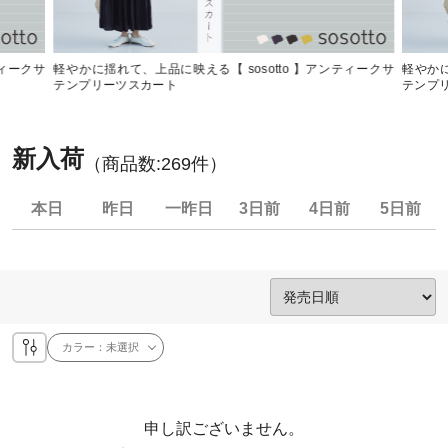
ティークサ
軽やかに揺れて、上品に映える【 sosotto 】アンティークサ
軽やかに
テンプリーツスカート
テンプ
新入荷
（商品数:
269
件）
本日
昨日
一昨日
3日前
4日前
5日前
カラー：
未選択
申し訳ございません。
