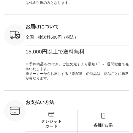
しむ #シンプルライ
ス ¥11,990（税込）
#ナチュラン
は代金引換のみとなります。
フ #シンプルコーデ
[ 注文番号：SHG-
#natulan_official.
#大人女子 #パンツ #
263T-30580 ] ＜6～7
リネンパンツ #よく
枚目＞ ■D*g*y リブ
ばりパンツ #テーパ
使いデニムワンピー
ードパンツ #限定カ
ス ¥9,680（税込） [
お届けについて
ラー #再入荷 #15周
注文番号：DCO-
年記念 #夏コーデ
264W-30707 ] ＜8～
全国一律送料580円（税込）
#ista-ire #イスタイ
9枚目＞ ■blue willow
ーレ #別注 #natulan
リネンVネックサイ
#ナチュラン
ドボタンベスト
15,000円以上で送料無料
#natulan_official.
¥12,650（税込） [
注文番号：ISW-
264T-30716 ] --------
※予約商品をのぞき、ご注文完了より最短1日～1週間程度で発
--------------------- ▶️
送いたします。
商品詳細やお買い物
※メーカーからお届けする「別配送」の商品は、商品ごとに送料
は写真のタグをタッ
が異なります。
プ またはプロフィー
ル
（@natulan_official）
から 「ナチュラン」
のサイトにアクセス
お支払い方法
して 注文番号や商品
名を検索してみてく
ださいね。 #lifewear
#fashion #natulan #
今日のコーデ #コー
ディネート #ファッ