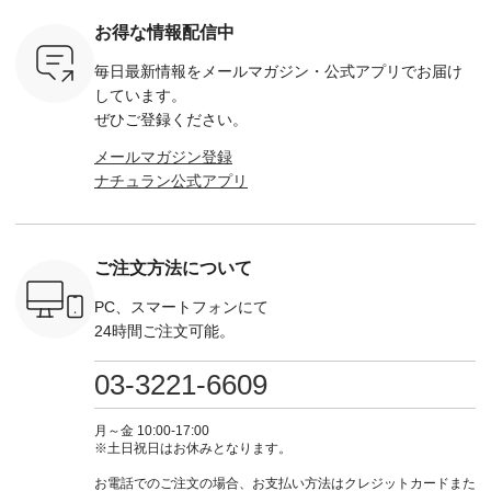
-264T-
セサミ ・モモ ・グ
か。 まだまだ暑さが
込） ・スモークブル
イビー ・
リーンティー ・スミ
続きそうですが 今週
ー ・ブラック ・ネ
注文番号
お得な情報配信中
 お買
レ ・クロマメ ・レ
の新作では、今すぐ
イビー [ 注文番号：
264W-30707 ] -
真のタグを
モン ・ブルーベリー
着られて初秋まで活
GRE-263T-30614 ] -
--------------
毎日最新情報をメールマガジン・
公式アプリでお届け
たはプロフ
・ラズベリー --------
躍する シアーカーデ
-------------------------
お買い物
ール
---------------------
ィガンやベスト、デ
--- ▶️ お買い物は写
グをタップ
しています。
_official）
ista-ire ----------------
ニムワンピースなど
真のタグをタップ ま
ロフ
ぜひご登録ください。
チュ
------------- ■もっと
が登場です！ スタイ
たはプロフィール
（@natulan
注文番号や
選べるリネンのよく
リスト山口
（@natulan_official）
からどうぞ 「ナ
メールマガジン登録
検索してみ
ばりパンツ
(@natulan_stylist_yama)
からどうぞ 「ナチュ
ラン」で 
ナチュラン公式アプリ
さいね。
¥9,900（税込） [ 注
からの 最新の撮影シ
ラン」で 注文番号や
商品名を
 #fashion
文番号：IIR-262P-
ョット📷では、ニッ
商品名を検索してみ
てくだ
n #今日のコ
29223 ] ---------------
トなどの秋アイテム
てくださいね。
#lifewear
ーディネー
-------------- ▶️ お買
も登場🫶 楽しみにお
#lifewear #fashion
#natula
ッション #
い物は写真のタグを
待ちくださいね。 --
#natulan #今日のコ
ーデ #コ
ご注文方法について
 #日々の
タップ またはプロフ
-------------------------
ーデ #コーディネー
ト #ファ
暮らしを楽
ィール
-- 今週のご紹介アイ
ト #ファッション #
ナチュラル
ンプルライ
（@natulan_official）
テム -------------------
ナチュラル #日々の
暮らし #
PC、スマートフォンにて
プルコーデ
からどうぞ 「ナチュ
---------- ＜1枚目
暮らし #暮らしを楽
しむ #シ
24時間ご注文可能。
#ベスト #
ラン」で 注文番号や
右・2～3枚目＞
しむ #シンプルライ
フ #シン
重ね着 #着
商品名を検索してみ
■&yarn コットンシ
フ #シンプルコーデ
#大人女子
ネック #夏
てくださいね。
アーVネックカーデ
#大人女子 #カーデ
ース #デ
03-3221-6609
ewillow #
#lifewear #fashion
ィガン ¥7,500（税
ィガン #羽織り #シ
ムワンピ 
ウィロウ
#natulan #今日のコ
込） [ 注文番号：
アーカーデ #コット
コーデ #D*
n #ナチュラ
ーデ #コーディネー
GRE-263T-30614 ]
ン #夏の羽織 #夏コ
ージーワイ #natu
月～金 10:00-17:00
official.
ト #ファッション #
＜1枚目左・4～5枚
ーデ #andyarn #アン
#ナチ
※土日祝日はお休みとなります。
ナチュラル #日々の
目＞ ■Cassure
ドヤーン #オリジナ
#natulan_of
暮らし #暮らしを楽
2wayドットブラウ
ルブランド #natulan
お電話でのご注文の場合、お支払い方法はクレジットカードまた