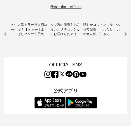
@natulan_official
0％の涼や
人気カラー再入荷決
＼今週の新着をおさ
軽やかコットンにな
シルエッ
 blue
定！【 ista-ire | よく
らい／ ナチュランか
って登場！【わたし
サイズを
 】夏にぴった
ばりパンツ】予約販
らお届けしたアイテ
の大人服。】 さらり
ト より選
ックベスト
売開始 ・ 6月の販売
ムから スタッフが気
と涼し気なシアーカ
D*g*y 
開始とともに大きな
になるものをピック
ーディガン ・ 人気
ニムワン
 着心地の
反響をいただき、 一
アップ👆 ・ [ This
のシアーカーディガ
心地よく
切にした服
部カラーは早々に完
week's NEW
ンが軽くて、 お手入
イリーウ
行う 「
売となった 15周年
ARRIVAL ] //
れも簡単なコットン
の 「D*g*y」 より、
low 」から新
記念のよくばりパン
2026/08/02 -
素材になりました。
毎年大人
OFFICIAL SNS
トが届きま
ツ。 たくさんのご要
2026/08/08 // ✨✨ナ
ほんのり透ける生地
ラン別注 
望をいただき、 この
チュラン15周年記念
が、女性らしさを演
ワンピー
たい、 レ
たび待望の再入荷が
✨✨ 12,000円（税
出し、 羽織るだけで
シルエッ
が楽しめる
実現しました。 今回
込）以上ご購入いた
今年らしい装いに。
見直し、 
紹介いたし
再入荷する10色のカ
だいたお客様へ 人気
レイヤードスタイル
的になっ
公式アプリ
ラーを、 改めて詳し
イラストレーター、
が楽しめて、 季節の
を 詳しく
くご紹介します。 限
よしいちひろさん
変わり目に重宝する
します。 モデル
---- blue
定カラーを手に入れ
（@chocochop2）
アイテムです。 モデ
長：164cm / 
------------
られる今だけのチャ
描き下ろし 【第2
ル身長：168cm -----
イズ：PLUS -----
ンス、 ぜひこの機会
弾】レモン柄コット
------------------------
-------------
イドボタン
をお見逃しなく！ ▼
ンバッグをプレゼン
&yarn -----------------
D*g*y -----
2,650（税
今回再入荷したカラ
ト中です💓 そろそろ
------------ ■コットン
------------ ■リブ使い
ラック ・
ー（計10色） ・コ
お盆休みの方も多い
シアーVネックカー
デニムワ
[ 注文番
ーヒー ・トマト ・
のではないでしょう
ディガン ¥7,500（税
¥9,680