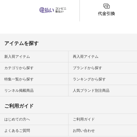
ション #ナチュラル
#ナチュラン #日々
の暮らし #暮らしを
楽しむ #シンプルラ
イフ #シンプルコー
デ #大人女子 #夏コ
ーデ #真夏コーデ #
暑さ対策 #コーデ #
リネン
アイテムを探す
#natulan_official.
新入荷アイテム
再入荷アイテム
カテゴリから探す
ブランドから探す
特集一覧から探す
ランキングから探す
リンネル掲載商品
人気ブランド別注商品
ご利用ガイド
はじめての方へ
ご利用ガイド
よくあるご質問
お問い合わせ