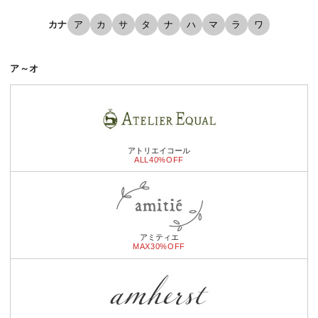
カナ
ア
カ
サ
タ
ナ
ハ
マ
ラ
ワ
ア～オ
アトリエイコール
ALL40%OFF
アミティエ
MAX30%OFF