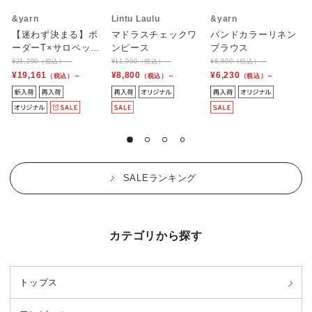
&yarn
Lintu Laulu
&yarn
【迷わず決まる】ボ
マドラスチェックワ
バンドカラーリネン
ーダーT×サロペット
ンピース
ブラウス
セット
¥21,290（税込）～
¥11,000（税込）～
¥8,900（税込）～
¥19,161
¥8,800
¥6,230
（税込）～
（税込）～
（税込）～
SALEランキング
カテゴリから探す
トップス