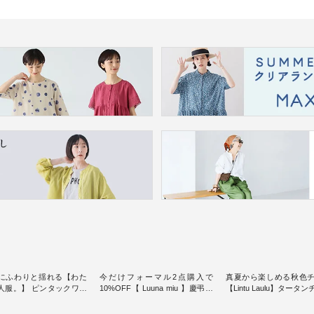
にふわりと揺れる【わた
今だけフォーマル2点購入で
真夏から楽しめる秋色
人服。】 ピンタックワン
10%OFF【 Luuna miu 】慶弔両
【Lintu Laulu】タータ
ンピースス
用ノーカラージャケット ・ 身に
ギャザースカート ・ ゆったりと
を楽しめるのは、 夏のお
纏うだけでほっとする着心地を
した着心地の大人の日