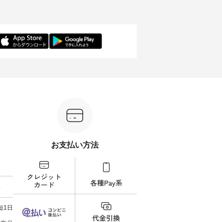
リジナル
「HEAVENLY」から、 新作プル
し、 すでに残りわずかとなって
周年を迎
 」から、
オーバーが届きました。 ほんの
いる大人気の ナチュラン15周年
トを着
チェック
り透け感のある涼やかな生地
記念アイテム 「もっと選べるリ
るイ
に、 ふんわりとしたフリルをあ
ネンのよくばりパンツ」 をスタ
客様の
先取りで
しらった襟元が印象的。 シンプ
ッフが着用してみました🌿 身長
リネ
を兼ね備
ルな装いに、 さりげない華やぎ
ごとのサイズ感や着用感など、
ルオ
くご紹介
を添えてくれる一枚です。 モデ
ぜひ参考にしてみてください
ナチ
ル身長：164cm --------------------
ね。 ＝＝＝＝＝＝＝＝＝＝＝
ットに
ntu Laulu
--------- HEAVENLY ----------------
8/10（月）AM9:59まで🎫 ＼涼し
ック
------------- ■チェックシャーリン
いリネン服ウィーク開催中⏰／
せた
カート
グフリルネックプルオーバー
対象のリネン100％アイテムを合
す。 販売は8月10日までの期間
ド系 ・グ
¥12,650（税込） ・ホワイト×ブ
計5,000円以上ご購入いただくと
限定で
MTO-
ラック ・ネイビー ・オフ [ 注文
使える【送料無料】クーポンを
ださい。 
番号：DLW-263T-30714 ] --------
プレゼント中◎ ＝＝＝＝＝＝＝
160cm/164cm ---
--------------------- ▶️ お買い物は
＝＝＝＝ ▼今週の「スタッフコ
-------
ィール
写真のタグをタップ またはプロ
ーディネート」着用アイテム ■
----- ■【迷わず決まる】ボーダー
）からどうぞ
フィール（@natulan_official）か
もっと選べるリネンのよくばり
T×
番号や商
らどうぞ 「ナチュラン」で 注文
パンツ ¥9,900（税込） ・モモ
¥19
お支払い方法
ださい
番号や商品名を検索してみてく
・コーヒー ・クロマメ [ 注文番
AM9
ださいね。 #lifewear #fashion
号：IIR-262P-29223 ] -------------
イムセール
ィネート
#natulan #今日のコーデ #コーデ
---------------- ①スタッフ：koishi
チュラ
ラル #
ィネート #ファッション #ナチュ
/ 身長155cm ▼スタッフコメン
・ブラ
しむ #
ラル #日々の暮らし #暮らしを楽
ト 上ほどよい厚みのリネンで軽
ー×ブ
料
プルコー
しむ #シンプルライフ #シンプル
いのに透けないのは嬉しいで
・ブラ
#フレア
コーデ #大人女子 #シャツ #シャ
す。 暑い夏もこれだったら涼し
号：MTO-26
タータン
ツコーデ #フリルシャツ #チェッ
く過ごせますね♪ ピンク×ピンク
------------
短1日
Lintu
クシャツ #チェックシャツコー
の組み合わせにしたかったの
真のタ
 #オリジ
デ #夏コーデ #HEAVENLY #ヘブ
で、 ピンクのボーダーをシアー
ィール（@