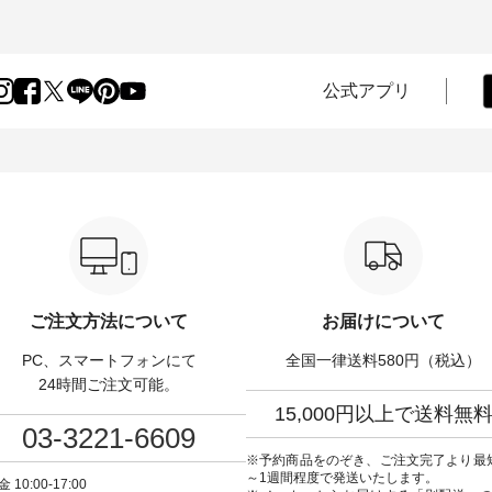
味。 今回ご紹介す
大切にした フォーマル服のオリ
案する、 ナチュランオ
 袖を通すだけでちょっと
ジナルブランド「 Luuna miu 」
ブランド「 Lintu Laulu
り、 見た目にも涼し気な
から、 新たにフォーマルジャケ
季節をまたいで穿ける
常から夏休みの
ットが仲間入り。 ワンピースと
スカートが新登場。 真夏にうれ
けまで、 暑い夏にぴった
のバランスを考え、 丈感やシル
しい涼やかさと、 秋を
公式アプリ
す。 モデル身長：
エット、着心地まで丁寧に設
きる落ち着いた色合い
-------
計。 特別な日を心地よく過ごせ
えたアイテムを、 詳し
-------------------------- ■
る一着に仕上げました。 モデル
します。 モデル身長：164cm ---
タックワンピース
身長：164cm -----------------------
-------------------------- Li
900（税込） ・ホワイト ・
------ Luuna miu --------------------
----------------------------- ■タータ
クブルー ・ネイビー [ 注
--------- ■【慶弔両用】ノーカラ
ンチェックギャザース
O-263W-29752 ] ----
ーフォーマルジャケット
¥9,900（税込） ・レッ
------------- ▶️ お買い物
¥16,500（税込） [ 注文番号：
リーン系 [ 注文番号：
のタグをタップ またはプ
KOA-262O-31095 ] ■【慶弔両
263S-27183 ] -----------------------
（@natulan_official）
用】大切な日のボタンフレアワ
------ ▶️ お買い物は写真のタグを
ラン」で 注
ンピース ¥18,700（税込） [ 注文
タップ またはプロフ
や商品名を検索してみて
番号：KOA-252W-22368 ] ■【慶
（@natulan_official
wear #fashion
弔両用】大切な日のボウタイAラ
「ナチュラン」で 注文
ご注文方法について
お届けについて
ulan #今日のコーデ #コーデ
インワンピース ¥18,700（税
品名を検索してみてく
ト #ファッション #ナチュ
込） [ 注文番号：KOA-252W-
ね。 #lifewear #fashion #natulan
PC、スマートフォンにて
全国一律送料580円（税込）
#日々の暮らし #暮らしを楽
22369 ] -----------------------------
#今日のコーデ #コーデ
#シンプルライフ #シンプル
▶️ お買い物は写真のタグをタッ
#ファッション #ナチュ
24時間ご注文可能。
#大人女子 #ワンピース #
プ またはプロフィール
日々の暮らし #暮らしを楽
15,000円以上で送料無
ック #涼やか素材 #夏ワン
（@natulan_official）からどうぞ
シンプルライフ #シン
03-3221-6609
コーデ #andyarn #アンド
「ナチュラン」で 注文番号や商
デ #大人女子 #スカート 
 #オリジナルブランド
品名を検索してみてください
スカート #チェック柄 #
※予約商品をのぞき、ご注文完了より最
tulan #ナチュラン
ね。 #lifewear #fashion #natulan
チェック #秋色 #夏コーデ #
～1週間程度で発送いたします。
 10:00-17:00
_official.
#今日のコーデ #コーディネート
Laulu #リントゥラウル