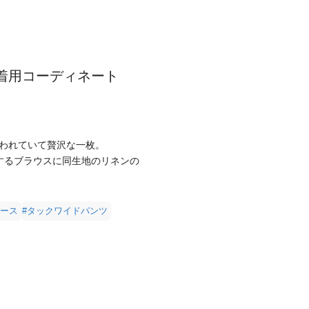
着用コーディネート
われていて贅沢な一枚。
するブラウスに同生地のリネンの
レース
#タックワイドパンツ