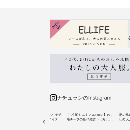
ナチュランのInstagram
sta-
＼今週の新着をおさらい／ ナチ
【 松尾ミユキ／aoneco 】ねこ
夏の風
予約販売
ュランからお届けしたアイテム
モチーフの新作雑貨 ・ 8月8日の
しの大
から スタッフが気になるものを
「世界猫の日」を前に、 愛らし
ピース ・ 軽やかなワ
一部カ
ピックアップ👆 ・ [ This week's
いネコモチーフのアイテムを特
タイル