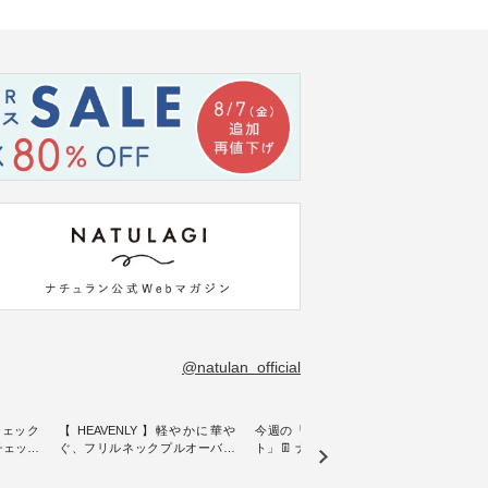
@natulan_official
チェック
【 HEAVENLY 】軽やかに華や
今週の「スタッフコーディネー
&yarn
ンチェック
ぐ、フリルネックプルオーバー
ト」👖 ナチュランスタッフのリ
プルオ
・ 天然素材を生かしたナチュラ
アルなコーディネートをご紹介
・ ナチュランオリジナルブラン
常着を提
ルスタイルで人気の
します♪ 今回は、8/1に再入荷
ド「&