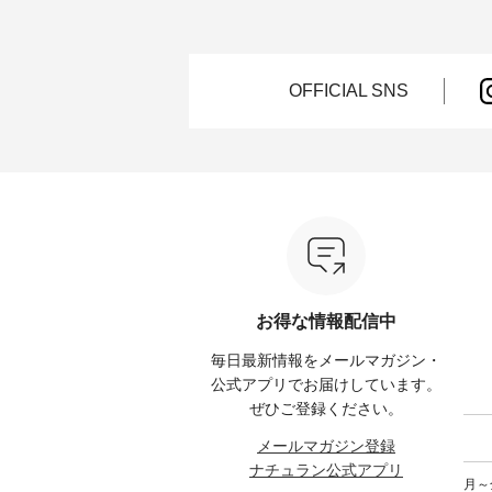
 15周
NEW ARRIVAL ] // 2026/07/26 -
集。 ナチュランでも人気の
しゃれの醍醐
たく
2026/08/01 // ✨✨ナチュラン15周
「m.m（松尾ミユキ）」と
るのは
 この
年記念✨✨ 8月より、12,000円
「aoneco」から、 持っているだ
ひんや
しまし
（税込）以上ご購入いただいた
けで気分が上がる バッグや雑貨
ワンピース。 日
お客様へ 人気イラストレータ
をご紹介します。 -----------------
お出か
OFFICIAL SNS
介しま
ー、よしいちひろさん
------------ 松尾ミユキ -------------
りの新作で
（@chocochop2）描き下ろし
---------------- ■松尾ミユキ シア
168cm ----------------------
ひこの
【第2弾】レモン柄コットンバッ
ーバッグ ¥3,080（税込） ・
&yarn ---
グをプレゼント中です💓 8月に
Momo ・Leo ・Maron ・Stella [
ピン
） ・コ
なりました☀ 旅行や帰省、レジ
注文番号：EMW-263B-31376 ] ■
¥12,
ミ ・モ
ャーなど楽しい予定を計画され
松尾ミユキ キャットヘアクリ
スモー
スミレ
ている方も多いかと思います🌿
ップ ¥1,320（税込） ・Noisettes
文番号：MT
ブルーベ
今週は、暑さ本番のこれからに
・Pepper ・Chloe [ 注文番号：
------------
ぴったりな 涼し気なセットアッ
EMW-262A-31375 ] ■松尾ミユ
は写真
--------
プやワンピース、ブラウスなど
キ キャットハンドルマグ ¥
ロフィール
が新登場！ そして、大人気「よ
¥1,650（税込） ・Pumpkin ・
からどうぞ 「ナチュ
00（税
くばりパンツ」予約販売がスタ
Noisettes ・Pepper ・Chloe [ 注
文番号
ートしています♪ お見逃しな
文番号：EMW-262K-31378 ] -----
くださいね。 #life
お得な情報配信中
く！ ----------------------------- 今
------------------------ aoneco ------
#nat
グをタッ
週のご紹介アイテム ---------------
----------------------- ■がま口 ロン
ィネー
毎日最新情報をメールマガジン・
ィール
-------------- ＜1枚目右・2枚目＞
グウォレット ¥19,690（税込）
ラル 
からどうぞ
■ista-ire もっと選べるリネンの
・グレージュ ・ブルーグリーン
しむ 
公式アプリでお届けしています。
号や商
よくばりパンツ ¥9,900（税込）
・ミモザイエロー ・シルエット
コーデ 
ぜひご登録ください。
ださい
[ 注文番号：IIR-262P-29223 ] ＜
ブルー [ 注文番号：NCO-262C-
ピンタ
1枚目左・3～4枚目＞ ■so コッ
31607 ] ■がま口 ミニウォレット
ピ #夏
メールマガジン登録
ィネート
トンリネンパナマクロス
¥9,790（税込） [ 注文番号：
ヤーン
ナチュラン公式アプリ
ラル #
2wayTラインブラウス
NCO-242C-08057 ] ■ラティスト
#na
月～金
しむ #
¥7,590（税込） [ 注文番号：
ート ¥12,980（税込） [ 注文番
#natulan