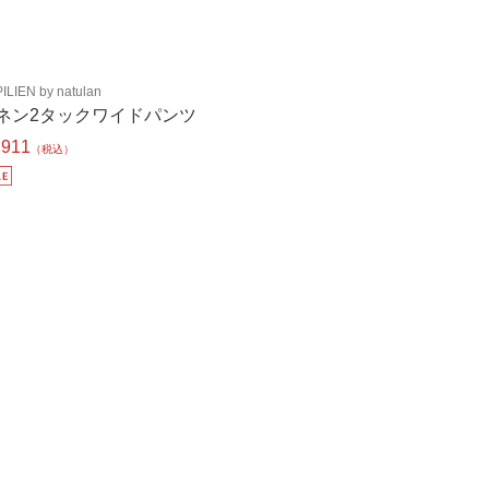
ILIEN by natulan
ネン2タックワイドパンツ
,911
（税込）