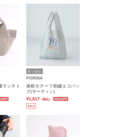
売り切れ
PORINA
繍ランチト
南欧モチーフ刺繍エコバッ
グ(サーディン)
¥1,617
%OFF
30%OFF
（税込）