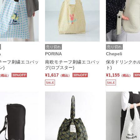
売り切れ
売り切れ
A
PORINA
Chepeli
チーフ刺繍エコバッ
南欧モチーフ刺繍エコバッ
保冷ドリンクホル
ン)
グ(ロブスター)
ト)
¥1,617
¥1,155
30%OFF
30%OFF
30
（税込）
（税込）
（税込）