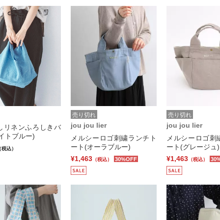
売り切れ
売り切れ
jou jou lier
jou jou lier
しリネンふろしきバ
イトブルー)
メルシーロゴ刺繍ランチト
メルシーロゴ刺
ート(オーラブルー)
ート(グレージュ)
（税込）
¥1,463
¥1,463
30%OFF
30
（税込）
（税込）