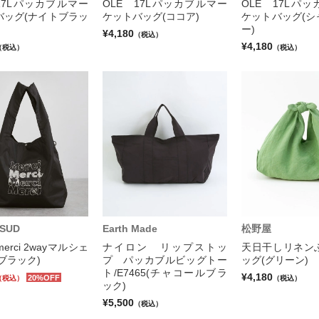
17Lパッカブルマー
OLE 17Lパッカブルマー
OLE 17Lパ
バッグ(ナイトブラッ
ケットバッグ(ココア)
ケットバッグ(シ
ー)
¥4,180
（税込）
¥4,180
（税込）
（税込）
 SUD
Earth Made
松野屋
erci 2wayマルシェ
ナイロン リップストッ
天日干しリネン
ブラック)
プ パッカブルビッグトー
ッグ(グリーン)
ト/E7465(チャコールブラ
¥4,180
20%OFF
（税込）
（税込）
ック)
¥5,500
（税込）