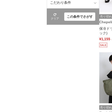
こだわり条件
この条件でさがす
売り切れ
クリア
Chepel
保冷ド
ック)
¥1,155
売り切れ