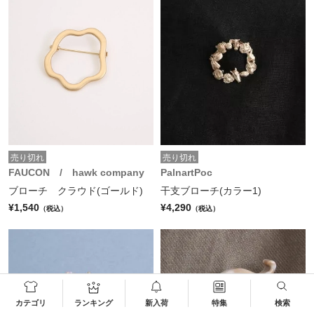
売り切れ
売り切れ
FAUCON / hawk company
PalnartPoc
ブローチ クラウド(ゴールド)
干支ブローチ(カラー1)
¥1,540
¥4,290
（税込）
（税込）
カテゴリ
ランキング
新入荷
特集
検索