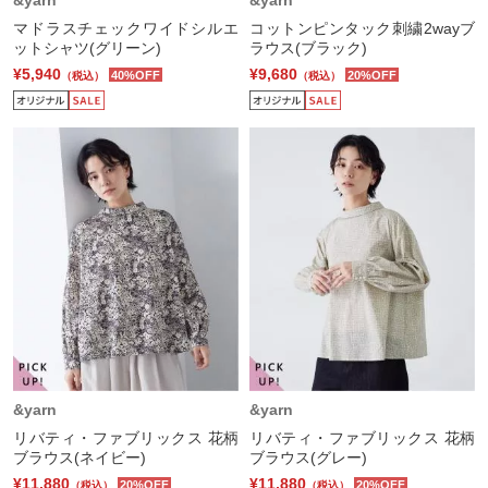
&yarn
&yarn
マドラスチェックワイドシルエ
コットンピンタック刺繍2wayブ
ットシャツ(グリーン)
ラウス(ブラック)
¥5,940
¥9,680
40%OFF
20%OFF
（税込）
（税込）
&yarn
&yarn
リバティ・ファブリックス 花柄
リバティ・ファブリックス 花柄
ブラウス(ネイビー)
ブラウス(グレー)
¥11,880
¥11,880
20%OFF
20%OFF
（税込）
（税込）