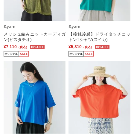
&yarn
&yarn
メッシュ編みニットカーディガ
【接触冷感】ドライタッチコッ
ン(ピスタチオ)
トンTシャツ(スイカ)
¥7,110
¥5,310
10%OFF
10%OFF
（税込）
（税込）