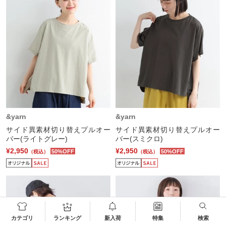
&yarn
&yarn
サイド異素材切り替えプルオー
サイド異素材切り替えプルオー
バー(ライトグレー)
バー(スミクロ)
¥2,950
¥2,950
50%OFF
50%OFF
（税込）
（税込）
カテゴリ
ランキング
新入荷
特集
検索