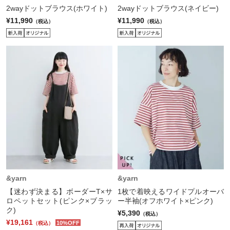
2wayドットブラウス(ホワイト)
2wayドットブラウス(ネイビー)
¥11,990
¥11,990
（税込）
（税込）
&yarn
&yarn
【迷わず決まる】ボーダーT×サ
1枚で着映えるワイドプルオーバ
ロペットセット(ピンク×ブラッ
ー半袖(オフホワイト×ピンク)
ク)
¥5,390
（税込）
¥19,161
10%OFF
（税込）