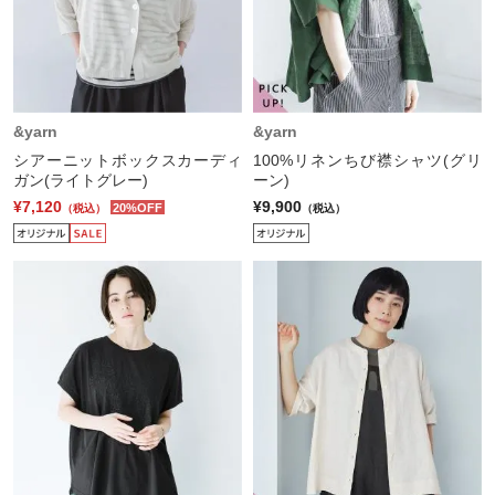
&yarn
&yarn
シアーニットボックスカーディ
100%リネンちび襟シャツ(グリ
ガン(ライトグレー)
ーン)
¥7,120
¥9,900
20%OFF
（税込）
（税込）