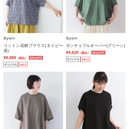
&yarn
&yarn
コットン花柄ブラウス(ネイビー
ポンチョプルオーバー(グリーン)
系)
¥4,620
30%OFF
（税込）
¥8,085
30%OFF
（税込）