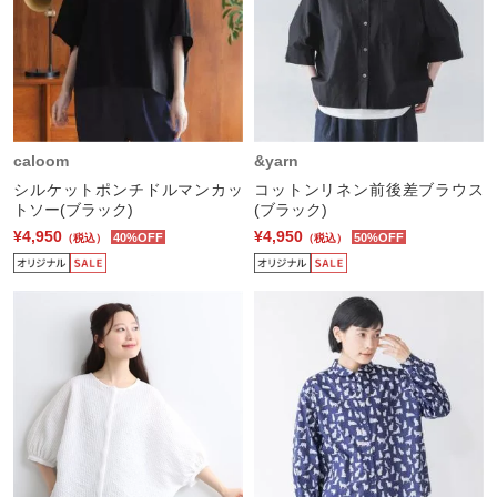
caloom
&yarn
シルケットポンチドルマンカッ
コットンリネン前後差ブラウス
トソー(ブラック)
(ブラック)
¥4,950
¥4,950
40%OFF
50%OFF
（税込）
（税込）