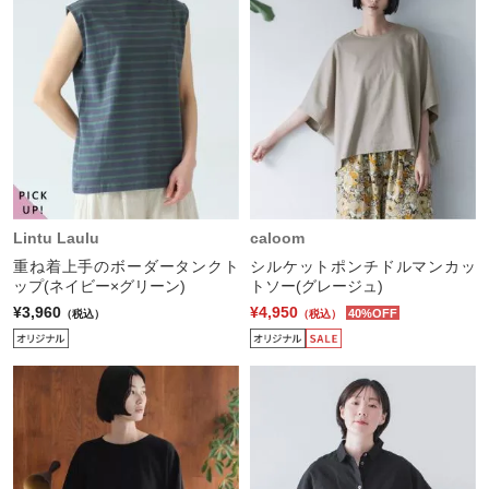
Lintu Laulu
caloom
重ね着上手のボーダータンクト
シルケットポンチドルマンカッ
ップ(ネイビー×グリーン)
トソー(グレージュ)
¥3,960
¥4,950
40%OFF
（税込）
（税込）