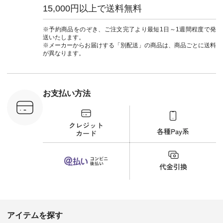
これに限りません。）の規定に違反した場合
セットアップ #涼コ
ちょっと暗い色味な
フ #シン
15,000円以上で送料無料
ーデ #夏コーデ #so
のでトップスは明る
#大人女子
#エスオー #natulan
い色を。 シンプルに
ットコーデ
第7条 退会手続
#ナチュラン
なりすぎないよう
ーコーデ 
※予約商品をのぞき、ご注文完了より最短1日～1週間程度で発
会員は、当社所定の手続を経て、いつでも退会することがで
#natulan_official.
に、 ビスチェを重ね
ト #サロ
送いたします。
てトレンド感をプラ
ツ #ボー
きるものとします。会員は、当社が会員からの退会申請を受
※メーカーからお届けする「別配送」の商品は、商品ごとに送料
スしました。 --------
#夏コーデ #
が異なります。
領した時点で会員資格を喪失するものとします。
--------------------- ③
#アン
スタッフ：uruma /
#natula
第8条 ユーザIDおよびパスワードの管理
身長160cm ▼スタッ
ン #natulan_
フコメント カジュア
会員は、1人につき1つのユーザーIDを保有するものとしま
ルなイメージでした
お支払い方法
が、 きれいめにもマ
す。
ッチするという意外
会員は、会員登録等の際に会員自身で設定したログイン情
な一面を発見できま
報を厳重に管理・保管する責任を負うものとします。
した！ 腰周りが気に
なってスカートをは
会員は、当社の事前の同意がある場合を除き、ログイン情
くことが多いのです
報を第三者に譲渡、売買、承継、貸与、開示又は漏洩して
が、 これなら自然に
はならないものとします。
体型もカバーしてく
れるので スカート派
会員は、ログイン情報が第三者によって不正に使用されて
の方にもおすすめし
いることが判明した場合には、直ちに当社に連絡するもの
たい一本です。 -----
とします。
------------------------
▶️商品詳細やお買い
会員は、ログイン情報の管理不十分、使用上の過誤・不手
物は写真のタグをタ
際、第三者の無断使用等に起因する損害につき自ら責任を
ップ またはプロフィ
アイテムを探す
負うものとし、当社は一切責任を負担しないものとしま
ール