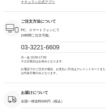
ナチュラン公式アプリ
注文番号や
イージーテーパード
からどうぞ 「ナチュ
のよくばりパンツ
＜8月10日 
り何らかの損害が生じたとしても、一切責任を負わないも
検索してみ
パンツ ¥7,590（税
ラン」で 注文番号や
¥9,900（税込） ・モ
で上記【1
のとします。
さいね。
込） ・グレー ・タ
商品名を検索してみ
モ ・コーヒー ・ク
タイムセ
 #fashion
ータンチェック ・ナ
てくださいね。
ロマメ [ 注文番号：
・ブルー
第6条 利用停止及び会員登録の取り消し
n #今日のコ
チュラル ・チャコー
#lifewear #fashion
IIR-262P-29223 ] ----
ル ・ピン
ご注文方法について
ーディネー
ル [ 注文番号：
#natulan #今日のコ
-------------------------
ラル ・ブ
当社は、会員が以下の各項の何れかに該当する場合、事前に
ッション #
CSO-263P-31349 ] -
ーデ #コーディネー
①スタッフ：koishi /
チュラル 
通知することなく、当該会員に対して本サービスの利用停
 #日々の
-------------------------
ト #ファッション #
身長155cm ▼スタッ
ブラック 
PC、スマートフォンにて
暮らしを楽
--- ▶️ お買い物は写
ナチュラル #日々の
フコメント 上ほどよ
ブラック 
止、会員登録抹消その他当社が適当と考える措置を講ずるこ
24時間ご注文可能。
ンプルライ
真のタグをタップ ま
暮らし #暮らしを楽
い厚みのリネンで軽
×ブラック
とができるものとします。
プルコーデ
たはプロフィール
しむ #シンプルライ
いのに透けないのは
号：MTO
 #パンツ
（@natulan_official）
フ #シンプルコーデ
嬉しいです。 暑い夏
31965 ] ---------------
03-3221-6609
過去に当社の提供する何らかのサービスに関する規約に違
カーゴパン
からどうぞ 「ナチュ
#大人女子 #シャツ #
もこれだったら涼し
-------------- ▶️
反をしたこと等により、会員登録の抹消等の処分を受けて
ゴパンツコ
ラン」で 注文番号や
シャツコーデ #フリ
く過ごせますね♪ ピ
い物は写
夏コーデ
商品名を検索してみ
ルシャツ #チェック
ンク×ピンクの組み
タップ ま
いたことが判明した場合
月～金 10:00-17:00
 #アンプル
てくださいね。
シャツ #チェックシ
合わせにしたかった
ィ
※土日祝日はお休みとなります。
登録された内容に虚偽の事項が含まれていることが判明し
n #ナチュラ
#lifewear #fashion
ャツコーデ #夏コー
ので、 ピンクのボー
（@natulan
た場合
official.
#natulan #今日のコ
デ #HEAVENLY #ヘ
ダーをシアーブラウ
からどうぞ 「ナ
お電話でのご注文の場合、お支払い方法はクレジットカードまた
ーデ #コーディネー
ブンリー #natulan #
スのインナーに合わ
ラン」で 
は代金引換のみとなります。
過去に当社の提供する何らかのサービスに関して、正当な
ト #ファッション #
ナチュラン
せてみました。 -----
商品名を
理由なく、料金等の支払債務の履行遅延、長期間に亘る商
ナチュラル #日々の
#natulan_official.
------------------------
てくだ
品等の受取り不能、返品・交換の拒絶その他の債務不履行
暮らし #暮らしを楽
②スタッフ：sk / 身
#lifewear
しむ #シンプルライ
長150cm ▼スタッフ
#natula
があったことが判明した場合
フ #シンプルコーデ
コメント ウエストが
ーデ #コ
お届けについて
過去に本規約第18条（禁止事項）の行為を行ったことが判
#大人女子 #ブラウ
ゴムでしっかりと留
ト #ファ
明した場合
ス #パンツ #コット
まっているので、 安
ナチュラル
全国一律送料580円（税込）
ンリネン #パマナク
心してはくことがで
暮らし #
その他当社が定める何らかの規約（本規約を含みますが、
ロス #パマナ織り #
きます♪ ボトムスが
しむ #シ