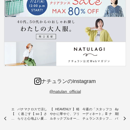
別途定める個人情報保護方針、ご利用ガイド等に従い、本サ
ービスを利用するものとします。
第2章 会員
第3条 会員
「会員」とは、日本国内に住所を有しかつ居住されている方
で、本規約の内容をすべてご承諾いただいた上で、当社所定
の手続に従って会員登録を申し込み、当社がこれを承認した
個人のご利用者様のことをいいます。
第4条 会員登録
ナチュランのInstagram
会員登録の希望者は、本サービスの会員登録ページから当
社所定の手続に従い、会員登録の申請を行います。
@natulan_official
当社は、会員登録の希望者からの申請に対し、これを承認
する場合には登録確認メールを送信し、当該メールが受領
された段階で、申請を行った者を会員として登録するもの
ーブシルエ
パナマクロスで涼し
【 HEAVENLY 】軽
今週の「スタッフコ
&yarn 9th
とします。
効いた【
く過ごす【 so 】さ
やかに華やぐ、フリ
ーディネート」👖 ナ
期間限定 
当社は、以下の各号の何れかに該当する場合、当該登録を
 】ボールカ
らりと心地よい夏コ
ルネックプルオーバ
チュランスタッフの
バー×サ
ジーパンツ
ーデ ・ 毎日の“とっ
ー ・ 天然素材を生
リアルなコーディネ
ット ・ ナチュラン
承認しないものとします。
ても”になれる、 ス
かしたナチュラルス
ートをご紹介します
オリジナ