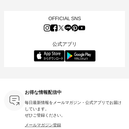
代理や他人名義による登録
ルな服を提
タンダードな服を提
タイルで人気の
♪ 今回は、8/1に再入
「&yarn
NPLE 」
案する「so（エスオ
「HEAVENLY」か
荷し、 すでに残りわ
げさまで
会員登録の希望者が、過去に当社の提供する何らか
やかなはき
ー）」。 今回は、独
ら、 新作プルオーバ
ずかとなっている大
えました。 「サ
のサービスに関する規約（本規約を含みますが、これに限
れいなシル
特の凹凸と軽やかな
ーが届きました。 ほ
人気の ナチュラン
ットを着
OFFICIAL SNS
りません。）に違反したこと等により、会員登録の抹消等
両立した、
風合いを持つ パナマ
んのり透け感のある
15周年記念アイテム
れど、 合
の処分を受けていたことが判明した場合
ーゴイージ
織で仕立てた、
涼やかな生地に、 ふ
「もっと選べるリネ
ナーが難
のご紹介。
2wayブラウスとイ
んわりとしたフリル
ンのよくばりパン
うお客様
会員登録の希望者の申請内容に虚偽の事項が含まれ
るコットン
ージーテーパードパ
をあしらった襟元が
ツ」 をスタッフが着
えして、 
ていることが判明した場合
体的なフォ
ンツをご紹介しま
印象的。 シンプルな
用してみました🌿 身
ンサロペ
公式アプリ
、 カジュ
す。 コットンリネン
装いに、 さりげない
長ごとのサイズ感や
ダープル
会員登録の希望者が、過去に当社の提供する何らか
らも大人ら
のさらりとした肌ざ
華やぎを添えてくれ
着用感など、 ぜひ参
セットでご
のサービスに関して、正当な理由なく、料金等の支払債務
テムです。
わりで、 汗ばむ季節
る一枚です。 モデル
考にしてみてくださ
チュラル
の履行遅延、長期間に亘る商品等の受取り不能、返品・交
：165cm
にも心地よく、 単品
身長：164cm --------
いね。 ＝＝＝＝＝＝
のサロペッ
換の拒絶その他の債務不履行があったことが判明した場合
------------
でもセットアップで
---------------------
＝＝＝＝＝
ルー・ピ
-----------
も楽しめる2つのア
HEAVENLY -----------
8/10（月）AM9:59ま
ックのプ
過去に本規約第18条（禁止事項）の行為を行ったこ
----- ■ボ
イテムです。 --------
------------------ ■チ
で🎫 ＼涼しいリネン
を組み合わ
とが判明した場合
ゴイージー
--------------------- so
ェックシャーリング
服ウィーク開催中⏰
6セット
1,550（税
-------------------------
フリルネックプルオ
／ 対象のリネン
す。 販売は8月10日
その他登録を承認することが本サービスの運営・管
ーキ ・ブ
---- ■コットンリネ
ーバー ¥12,650（税
100％アイテムを合
までの期
理上、不適当であると当社が合理的に判断する場合
ベージュ [
ンパナマクロス
込） ・ホワイト×ブ
計5,000円以上ご購
す。 ぜひ
お得な情報配信中
：UNL-
2wayTラインブラウ
ラック ・ネイビー
入いただくと 使える
覧ください。 
第5条 登録内容の変更
------
ス ¥7,590（税込）
・オフ [ 注文番号：
【送料無料】クーポ
身長：160c
毎日最新情報をメールマガジン・
公式アプリでお届け
-------- ▶️
・グレー ・タータン
DLW-263T-30714 ] --
ンをプレゼント中◎
-------------
会員は、当社に登録している事項の全部又は一部に変更が
は写真のタ
チェック ・ナチュラ
-------------------------
＝＝＝＝＝＝＝＝＝
---- &yarn 
しています。
 またはプ
ル ・チャコール [ 注
-- ▶️ お買い物は写真
＝＝ ▼今週の「スタ
---------------
生じた場合には、当社が別途指定する方法により、すみや
ぜひご登録ください。
ィール
文番号：CSO-263T-
のタグをタップ また
ッフコーディネー
わず決ま
かに登録内容を変更するものとします。
_official）
31348 ] ■コットンリ
はプロフィール
ト」着用アイテム ■
ーT×サロ
メールマガジン登録
当社は、利用者が適宜、変更登録を行わなかったことによ
チュ
ネンパナマクロス
（@natulan_official）
もっと選べるリネン
ト ¥19,