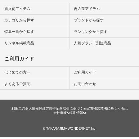
（@natulan_official）
す。
から 「ナチュラン」
新入荷アイテム
再入荷アイテム
会員がユーザーID又はパスワードを失念した場合には、当
のサイトにアクセス
社に申し出るものとし、当社の指示に従うものとします。
して 注文番号や商品
カテゴリから探す
ブランドから探す
名を検索してみてく
また、ユーザーID及びこれに対応したパスワードによりな
ださいね。 #lifewear
された本サービスの利用は会員本人によりなされた利用と
特集一覧から探す
ランキングから探す
#fashion #natulan #
みなします。
今日のコーデ #コー
ディネート #ファッ
リンネル掲載商品
人気ブランド別注商品
ション #ナチュラル
第9条 個人情報の利用
#ナチュラン #日々
本サービスの利用に関連して当社が知り得た会員の個人情報
の暮らし #暮らしを
ご利用ガイド
楽しむ #シンプルラ
については、当社は別途当社が定める「個人情報保護方針」
イフ #シンプルコー
に従い取り扱うものとします。
デ #大人女子 #スタ
はじめての方へ
ご利用ガイド
ッフ着用 #大人カジ
第10条 クッキーの利用
ュアル
よくあるご質問
お問い合わせ
#natulan_official.
会員が本サイトにアクセスすると、会員に関するあるタイプ
のデータ（以下、「アクセスデータ」といいます。）が自動
的に収集されることがあります。これらのタイプのデータに
利用規約
個人情報保護方針
特定商取引に基づく表記
古物営業法に基づく表記
は、アクセスログ、ウェブビーコン（ピクセルとも呼ばれま
会社概要
採用情報
す。）、クッキー（Cookie）などが含まれます。これらのタ
イプのデータは、会員のコンピューター内に残り、引き続き
データを収集する場合があります（アクセスデータについて
© TAKARAJIMA WONDERNET Inc.
は「クッキー（Cookie）ポリシー」 もご確認ください。）。