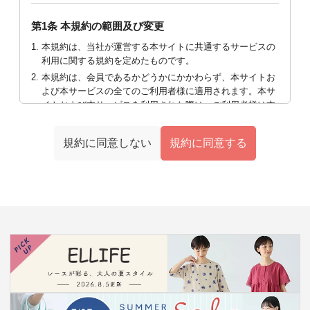
第1条 本規約の範囲及び変更
本規約は、当社が運営する本サイトに共通するサービスの
利用に関する規約を定めたものです。
本規約は、会員であるかどうかにかかわらず、本サイトお
よび本サービスの全てのご利用者様に適用されます。本サ
イトおよび本サービスを利用された際は、ご利用者様は本
規約に同意されたものとします。
当社は、会員又は利用者に対して、本サイト掲載による告
規約に同意しない
規約に同意する
知、メール等による通知、その他当社所定の方法で告知又
は通知することにより、本規約の全部又は一部を変更する
ことができるものとし、当該告知又は通知後、会員登録の
退会手続がとられなかった場合には、会員が当該変更内容
に同意したものとみなすものとします。
本規約の全部又は一部が変更された場合、本サービスの利
用に関しては、変更後の規約が適用されるものとし、利用
者は変更後の規約にのみ従うものとします。
第2条 本サービスの利用
利用者は、法令、条例、規則、通達並びに本規約及び当社が