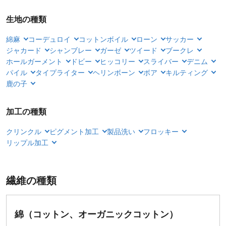
生地の種類
綿麻
コーデュロイ
コットンボイル
ローン
サッカー
ジャカード
シャンブレー
ガーゼ
ツイード
ブークレ
ホールガーメント
ドビー
ヒッコリー
スライバー
デニム
パイル
タイプライター
ヘリンボーン
ボア
キルティング
鹿の子
加工の種類
クリンクル
ピグメント加工
製品洗い
フロッキー
リップル加工
繊維の種類
綿（コットン、オーガニックコットン）