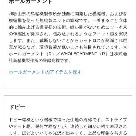
ホールガーメント
和歌山県の島精機製作所が独自に開発した横編機、およびを
横編機を使った無縫製ニットの総称です。一着まるごと立体
的に編み上げる世界初の技術。縫い目がないためニット本来
の伸縮性が発揮され、包み込まれるようなフィット感を実現
します。また、裁断しないことからカットロスが削減され廃
棄が減るなど、環境負荷が低いことも注目されています。※
ホールガーメント（R）／WHOLEGARMENT（R）は株式会
社島精機製作所の登録商標です。
ホールガーメントのアイテムを探す
ドビー
ドビー織機という機械で織った生地の総称です。ストライプ
やドット柄、幾何学柄などが、連続した細かい柄で表現され
ます。ほどよいハリや光沢が出やすく、上品な印象を与える