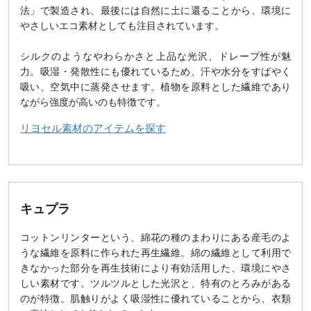
法」で製造され、最後には自然に土に還ることから、環境に
やさしいエコ素材としても注目されています。
シルクのようなやわらかさと上品な光沢、ドレープ性が魅
力。吸湿・発散性にも優れているため、汗や水分をすばやく
吸い、空気中に蒸発させます。植物を原料とした繊維であり
ながら強度が高いのも特徴です。
リヨセル素材のアイテムを探す
キュプラ
コットンリンターという、綿花の種のまわりにある産毛のよ
うな繊維を原料に作られた再生繊維。綿の繊維として利用で
きなかった部分を再生技術により有効活用した、環境にやさ
しい素材です。ツルツルとした光沢と、特有のとろみがある
のが特徴。肌触りがよく吸湿性に優れていることから、衣類