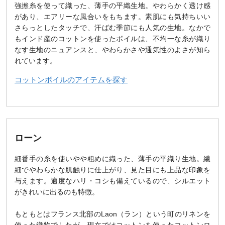
強撚糸を使って織った、薄手の平織生地。やわらかく透け感
があり、エアリーな風合いをもちます。素肌にも気持ちいい
さらっとしたタッチで、汗ばむ季節にも人気の生地。なかで
もインド産のコットンを使ったボイルは、不均一な糸が織り
なす生地のニュアンスと、やわらかさや通気性のよさが知ら
れています。
コットンボイルのアイテムを探す
ローン
細番手の糸を使いやや粗めに織った、薄手の平織り生地。繊
細でやわらかな肌触りに仕上がり、見た目にも上品な印象を
与えます。適度なハリ・コシも備えているので、シルエット
がきれいに出るのも特徴。
もともとはフランス北部のLaon（ラン）という町のリネンを