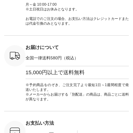
ーディネー
ットンリネンパナマ
ン #夏の羽織 #夏コ
ージーワイ #natulan
てくだ
月～金 10:00-17:00
ッション #
クロス 2wayTライ
ーデ #andyarn #アン
#ナチュラン
#lifewear
※土日祝日はお休みとなります。
 #日々の
ンブラウス
ドヤーン #オリジナ
#natulan_official.
#natula
暮らしを楽
¥7,590（税込） [ 注
ルブランド #natulan
ーデ #コ
お電話でのご注文の場合、お支払い方法はクレジットカードまた
ンプルライ
文番号：CSO-263T-
#ナチュラン
ト #ファ
は代金引換のみとなります。
プルコーデ
31348 ] コットンリ
#natulan_official.
ナチュラル
#パンツ #
ネンパナマクロス
暮らし #
ツ #よく
イージーテーパード
しむ #シ
 #テーパ
パンツ ¥7,590（税
フ #シン
 #限定カ
込） [ 注文番号：
#大人女子
お届けについて
荷 #15周
CSO-263P-31349 ]
マル #ブ
#夏コーデ
＜5～6枚目＞
ーマル #
全国一律送料580円（税込）
re #イスタイ
■&yarn ピンタック
#ワンピー
#natulan
ワンピース
葬祭 #Luu
ュラン
¥12,900（税込） [
ウナミウ 
15,000円以上で送料無料
ficial.
注文番号：MTO-
ルブランド #natu
263W-29752 ] ＜7～
#ナチ
8枚目＞ ■UNPLE ボ
#natulan_of
※予約商品をのぞき、ご注文完了より最短1日～1週間程度で発
ールカーゴイージー
送いたします。
パンツ ¥11,550（税
※メーカーからお届けする「別配送」の商品は、商品ごとに送料
込） [ 注文番号：
が異なります。
UNL-254P-18377 ]
＜9枚目＞ ■Lintu
Laulu 立体フラワー
刺繍ブラウス
¥8,800（税込） [ 注
お支払い方法
文番号：YCC-263T-
30689 ] ---------------