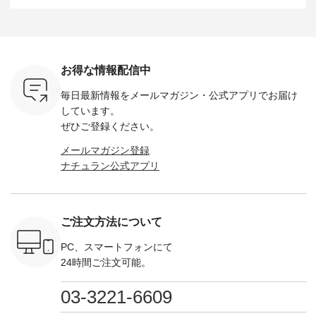
なく！ ▼
弾】レモン柄コット
&yarn -----------------
D*g*y -----------------
164cm ----------------
荷したカラ
ンバッグをプレゼン
------------ ■コットン
------------ ■リブ使い
---------
色） ・コ
ト中です💓 8月にな
シアーVネックカー
デニムワンピース
miu --------
トマト ・
りました☀ 旅行や帰
ディガン ¥7,500（税
¥9,680（税込） ・ネ
--------- ■【慶弔両
モモ ・グ
省、レジャーなど楽
込） ・スモークブル
イビー ・ブラック [
用】ノー
ー ・スミ
しい予定を計画され
ー ・ブラック ・ネ
注文番号：DCO-
ーマルジ
お得な情報配信中
マメ ・レ
ている方も多いかと
イビー [ 注文番号：
264W-30707 ] -------
¥16,50
ルーベリー
思います🌿 今週は、
GRE-263T-30614 ] -
---------------------- ▶️
注文番号
毎日最新情報をメールマガジン・
公式アプリでお届け
----
暑さ本番のこれから
-------------------------
お買い物は写真のタ
262O-31095 
--------
にぴったりな 涼し気
--- ▶️ お買い物は写
グをタップ またはプ
弔両用】
しています。
-------------
なセットアップやワ
真のタグをタップ ま
ロフィール
ボタンフ
ぜひご登録ください。
っと
ンピース、ブラウス
たはプロフィール
（@natulan_official）
ース ¥18
ネンのよく
などが新登場！ そし
（@natulan_official）
からどうぞ 「ナチュ
込） [ 
メールマガジン登録
パンツ
て、大人気「よくば
からどうぞ 「ナチュ
ラン」で 注文番号や
KOA-252W
ナチュラン公式アプリ
込） [ 注
りパンツ」予約販売
ラン」で 注文番号や
商品名を検索してみ
■【慶弔
R-262P-
がスタートしていま
商品名を検索してみ
てくださいね。
な日のボ
す♪ お見逃しなく！
てくださいね。
#lifewear #fashion
インワ
 お買
-------------------------
#lifewear #fashion
#natulan #今日のコ
¥18,70
真のタグを
---- 今週のご紹介ア
#natulan #今日のコ
ーデ #コーディネー
注文番号
ご注文方法について
たはプロフ
イテム ----------------
ーデ #コーディネー
ト #ファッション #
252W-22369 ] -
ール
------------- ＜1枚目
ト #ファッション #
ナチュラル #日々の
--------------
_official）
右・2枚目＞ ■ista-
ナチュラル #日々の
暮らし #暮らしを楽
お買い物
PC、スマートフォンにて
チュ
ire もっと選べるリ
暮らし #暮らしを楽
しむ #シンプルライ
グをタップ
24時間ご注文可能。
注文番号や
ネンのよくばりパン
しむ #シンプルライ
フ #シンプルコーデ
ロフ
検索してみ
ツ ¥9,900（税込） [
フ #シンプルコーデ
#大人女子 #ワンピ
（@natulan
さいね。
注文番号：IIR-262P-
#大人女子 #カーデ
ース #デニム #デニ
からどうぞ 「ナ
03-3221-6609
 #fashion
29223 ] ＜1枚目左・
ィガン #羽織り #シ
ムワンピ #別注 #夏
ラン」で 
n #今日のコ
3～4枚目＞ ■so コ
アーカーデ #コット
コーデ #D*g*y #ディ
商品名を