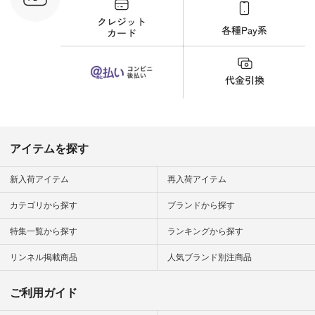
-------------- ▶️商品詳
細やお買い物は写真
のタグをタップ また
はプロフィール
（@natulan_official）
から 「ナチュラン」
のサイトにアクセス
して 注文番号や商品
名を検索してみてく
ださいね。 #lifewear
#fashion #natulan #
今日のコーデ #コー
ディネート #ファッ
アイテムを探す
ション #ナチュラル
#ナチュラン #日々
の暮らし #暮らしを
新入荷アイテム
再入荷アイテム
楽しむ #シンプルラ
イフ #シンプルコー
カテゴリから探す
ブランドから探す
デ #大人女子 #夏コ
ーデ #真夏コーデ #
特集一覧から探す
ランキングから探す
暑さ対策 #コーデ #
リネン
#natulan_official.
リンネル掲載商品
人気ブランド別注商品
ご利用ガイド