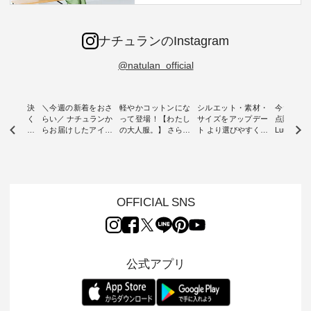
ナチュランのInstagram
@natulan_official
ー再入荷決
＼今週の新着をおさ
軽やかコットンにな
シルエット・素材・
今だけフ
-ire | よく
らい／ ナチュランか
って登場！【わたし
サイズをアップデー
点購入で1
ツ】予約販
らお届けしたアイテ
の大人服。】 さらり
ト より選びやすく【
Luuna m
ムから スタッフが気
と涼し気なシアーカ
D*g*y 】別注リブデ
用ノーカ
もに大きな
になるものをピック
ーディガン ・ 人気
ニムワンピース ・
ット ・ 身に纏うだ
だき、 一
アップ👆 ・ [ This
のシアーカーディガ
心地よく着られるデ
けでほっ
は早々に完
week's NEW
ンが軽くて、 お手入
イリーウェアが人気
地を大切に
 15周年
ARRIVAL ] //
れも簡単なコットン
の 「D*g*y」 より、
ーマル服
くばりパン
2026/07/26 -
素材になりました。
毎年大人気のナチュ
ルブランド「
OFFICIAL SNS
2026/08/01 // ✨✨ナ
ほんのり透ける生地
ラン別注 リブデニム
miu 」か
き、 この
チュラン15周年記念
が、女性らしさを演
ワンピースが登場。
フォーマ
の再入荷が
✨✨ 8月より、
出し、 羽織るだけで
シルエットや素材を
トが仲間入り
。 今回
12,000円（税込）以
今年らしい装いに。
見直し、 さらに魅力
ピースと
10色のカ
上ご購入いただいた
レイヤードスタイル
的になったアイテム
を考え、 
公式アプリ
改めて詳し
お客様へ 人気イラス
が楽しめて、 季節の
を 詳しくご紹介いた
エット、
ます。 限
トレーター、よしい
変わり目に重宝する
します。 モデル身
丁寧に設計。 
を手に入れ
ちひろさん
アイテムです。 モデ
長：164cm / 着用サ
日を心地
だけのチャ
（@chocochop2）
ル身長：168cm -----
イズ：PLUS ---------
る一着に
ひこの機会
描き下ろし 【第2
------------------------
--------------------
た。 モデル身長：