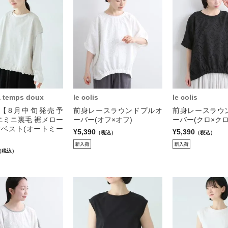
 a temps doux
le colis
le colis
【8月中旬発売予
前身レースラウンドプルオ
前身レースラウ
ニミニ裏毛 裾メロー
ーバー(オフ×オフ)
ーバー(クロ×クロ
ツベスト(オートミー
¥5,390
¥5,390
（税込）
（税込）
（税込）