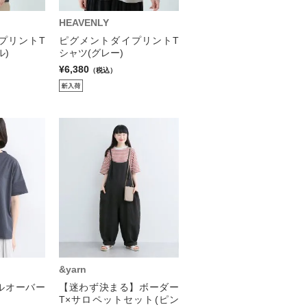
HEAVENLY
プリントT
ピグメントダイプリントT
ル)
シャツ(グレー)
¥6,380
（税込）
&yarn
ルオーバー
【迷わず決まる】ボーダー
T×サロペットセット(ピン