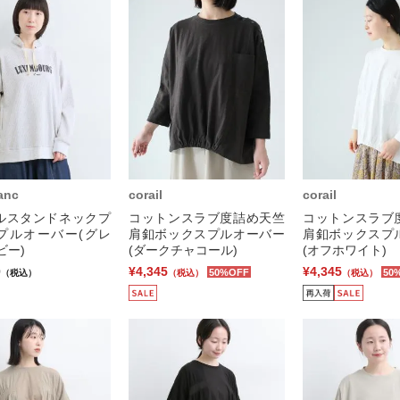
anc
corail
corail
ルスタンドネックプ
コットンスラブ度詰め天竺
コットンスラブ
プルオーバー(グレ
肩釦ボックスプルオーバー
肩釦ボックスプ
ビー)
(ダークチャコール)
(オフホワイト)
0
¥4,345
¥4,345
50%OFF
50
（税込）
（税込）
（税込）