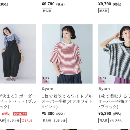
¥9,790
¥9,790
（税込）
（税込）
（税込）
&yarn
&yarn
ず決まる】ボーダー
1枚で着映えるワイドプル
1枚で着映える
ロペットセット(ブル
オーバー半袖(オフホワイト
オーバー半袖(オ
ック)
×ピンク)
×ブラック)
1
¥5,390
¥5,390
10%OFF
（税込）
（税込）
（税込）