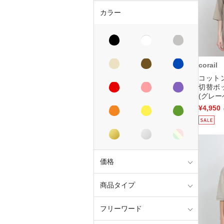
カラー
corail
コット
切替ボ
(グレー
¥4,950
価格
商品タイプ
フリーワード