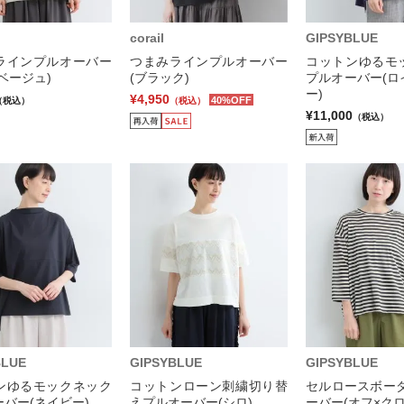
corail
GIPSYBLUE
ラインプルオーバー
つまみラインプルオーバー
コットンゆるモ
ベージュ)
(ブラック)
プルオーバー(ロ
ー)
¥4,950
40%OFF
（税込）
（税込）
¥11,000
（税込）
BLUE
GIPSYBLUE
GIPSYBLUE
ンゆるモックネック
コットンローン刺繍切り替
セルロースボーダ
バー(ネイビー)
えプルオーバー(シロ)
ーバー(オフ×クロ