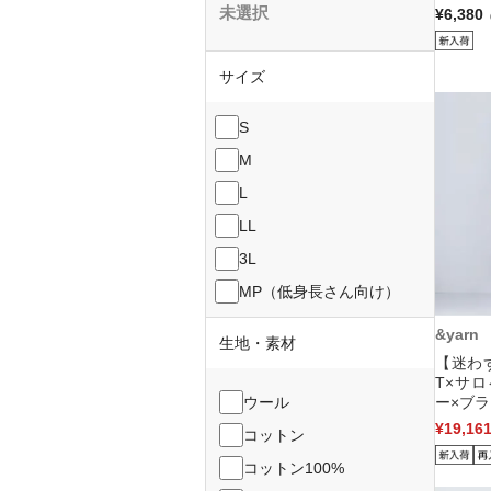
未選択
¥6,380
サイズ
S
M
L
LL
3L
MP（低身長さん向け）
&yarn
生地・素材
【迷わ
T×サ
ウール
ー×ブラ
¥19,16
コットン
コットン100%