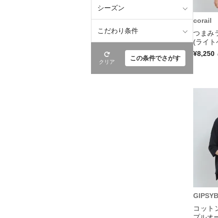
シーズン
corail
こだわり条件
つまみ
(ライト
¥8,250
この条件でさがす
クリア
GIPSY
コット
プルオー