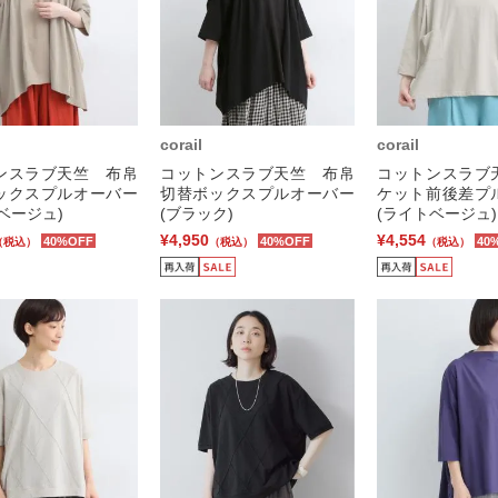
corail
corail
ンスラブ天竺 布帛
コットンスラブ天竺 布帛
コットンスラブ
ックスプルオーバー
切替ボックスプルオーバー
ケット前後差プ
ベージュ)
(ブラック)
(ライトベージュ)
¥4,950
¥4,554
40%OFF
40%OFF
40
（税込）
（税込）
（税込）