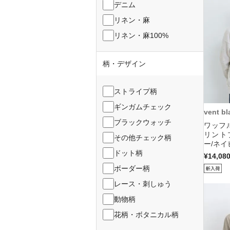
デニム
リネン・麻
リネン・麻100%
柄・デザイン
ストライプ柄
ギンガムチェック
vent bl
ブラックウォッチ
ワッフ
リント
その他チェック柄
ー/ネイ
ドット柄
¥14,08
ボーダー柄
レース・刺しゅう
動物柄
花柄・ボタニカル柄