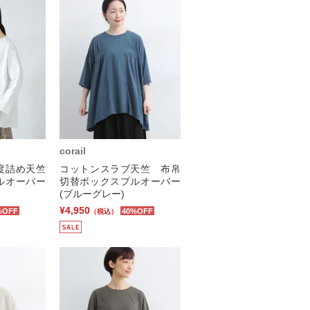
corail
度詰め天竺
コットンスラブ天竺 布帛
ルオーバー
切替ボックスプルオーバー
(ブルーグレー)
¥4,950
%OFF
40%OFF
（税込）