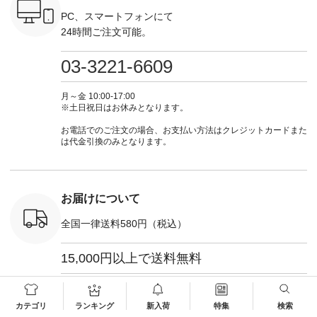
ッション #
CSO-263P-31349 ] -
ーデ #コーディネー
①スタッフ：koishi /
チュラル 
 #日々の
-------------------------
ト #ファッション #
身長155cm ▼スタッ
ブラック 
PC、スマートフォンにて
暮らしを楽
--- ▶️ お買い物は写
ナチュラル #日々の
フコメント 上ほどよ
ブラック 
24時間ご注文可能。
ンプルライ
真のタグをタップ ま
暮らし #暮らしを楽
い厚みのリネンで軽
×ブラック
プルコーデ
たはプロフィール
しむ #シンプルライ
いのに透けないのは
号：MTO
 #パンツ
（@natulan_official）
フ #シンプルコーデ
嬉しいです。 暑い夏
31965 ] ---------------
03-3221-6609
カーゴパン
からどうぞ 「ナチュ
#大人女子 #シャツ #
もこれだったら涼し
-------------- ▶️
ゴパンツコ
ラン」で 注文番号や
シャツコーデ #フリ
く過ごせますね♪ ピ
い物は写
夏コーデ
商品名を検索してみ
ルシャツ #チェック
ンク×ピンクの組み
タップ ま
月～金 10:00-17:00
 #アンプル
てくださいね。
シャツ #チェックシ
合わせにしたかった
ィ
※土日祝日はお休みとなります。
n #ナチュラ
#lifewear #fashion
ャツコーデ #夏コー
ので、 ピンクのボー
（@natulan
official.
#natulan #今日のコ
デ #HEAVENLY #ヘ
ダーをシアーブラウ
からどうぞ 「ナ
お電話でのご注文の場合、お支払い方法はクレジットカードまた
ーデ #コーディネー
ブンリー #natulan #
スのインナーに合わ
ラン」で 
は代金引換のみとなります。
ト #ファッション #
ナチュラン
せてみました。 -----
商品名を
ナチュラル #日々の
#natulan_official.
------------------------
てくだ
暮らし #暮らしを楽
②スタッフ：sk / 身
#lifewear
しむ #シンプルライ
長150cm ▼スタッフ
#natula
フ #シンプルコーデ
コメント ウエストが
ーデ #コ
お届けについて
#大人女子 #ブラウ
ゴムでしっかりと留
ト #ファ
ス #パンツ #コット
まっているので、 安
ナチュラル
全国一律送料580円（税込）
ンリネン #パマナク
心してはくことがで
暮らし #
ロス #パマナ織り #
きます♪ ボトムスが
しむ #シ
セットアップ #涼コ
ちょっと暗い色味な
フ #シン
15,000円以上で送料無料
ーデ #夏コーデ #so
のでトップスは明る
#大人女子
#エスオー #natulan
い色を。 シンプルに
ットコーデ
#ナチュラン
なりすぎないよう
ーコーデ 
※予約商品をのぞき、ご注文完了より最短1日～1週間程度で発
#natulan_official.
に、 ビスチェを重ね
ト #サロ
送いたします。
カテゴリ
ランキング
新入荷
特集
検索
てトレンド感をプラ
ツ #ボー
※メーカーからお届けする「別配送」の商品は、商品ごとに送料