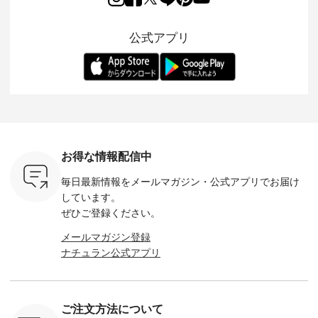
のご紹介。
2wayブラウスとイ
んわりとしたフリル
ンのよくばりパン
うお客様
るコットン
ージーテーパードパ
をあしらった襟元が
ツ」 をスタッフが着
えして、 
体的なフォ
ンツをご紹介しま
印象的。 シンプルな
用してみました🌿 身
ンサロペ
公式アプリ
、 カジュ
す。 コットンリネン
装いに、 さりげない
長ごとのサイズ感や
ダープル
らも大人ら
のさらりとした肌ざ
華やぎを添えてくれ
着用感など、 ぜひ参
セットでご
テムです。
わりで、 汗ばむ季節
る一枚です。 モデル
考にしてみてくださ
チュラル
：165cm
にも心地よく、 単品
身長：164cm --------
いね。 ＝＝＝＝＝＝
のサロペッ
------------
でもセットアップで
---------------------
＝＝＝＝＝
ルー・ピ
-----------
も楽しめる2つのア
HEAVENLY -----------
8/10（月）AM9:59ま
ックのプ
----- ■ボ
イテムです。 --------
------------------ ■チ
で🎫 ＼涼しいリネン
を組み合わ
ゴイージー
--------------------- so
ェックシャーリング
服ウィーク開催中⏰
6セット
1,550（税
-------------------------
フリルネックプルオ
／ 対象のリネン
す。 販売は8月10日
ーキ ・ブ
---- ■コットンリネ
ーバー ¥12,650（税
100％アイテムを合
までの期
ベージュ [
ンパナマクロス
込） ・ホワイト×ブ
計5,000円以上ご購
す。 ぜひ
お得な情報配信中
：UNL-
2wayTラインブラウ
ラック ・ネイビー
入いただくと 使える
覧ください。 
------
ス ¥7,590（税込）
・オフ [ 注文番号：
【送料無料】クーポ
身長：160c
毎日最新情報をメールマガジン・
公式アプリでお届け
-------- ▶️
・グレー ・タータン
DLW-263T-30714 ] --
ンをプレゼント中◎
-------------
は写真のタ
チェック ・ナチュラ
-------------------------
＝＝＝＝＝＝＝＝＝
---- &yarn 
しています。
 またはプ
ル ・チャコール [ 注
-- ▶️ お買い物は写真
＝＝ ▼今週の「スタ
---------------
ぜひご登録ください。
ィール
文番号：CSO-263T-
のタグをタップ また
ッフコーディネー
わず決ま
_official）
31348 ] ■コットンリ
はプロフィール
ト」着用アイテム ■
ーT×サロ
メールマガジン登録
チュ
ネンパナマクロス
（@natulan_official）
もっと選べるリネン
ト ¥19,
ナチュラン公式アプリ
注文番号や
イージーテーパード
からどうぞ 「ナチュ
のよくばりパンツ
＜8月10日 
検索してみ
パンツ ¥7,590（税
ラン」で 注文番号や
¥9,900（税込） ・モ
で上記【1
さいね。
込） ・グレー ・タ
商品名を検索してみ
モ ・コーヒー ・ク
タイムセ
 #fashion
ータンチェック ・ナ
てくださいね。
ロマメ [ 注文番号：
・ブルー
n #今日のコ
チュラル ・チャコー
#lifewear #fashion
IIR-262P-29223 ] ----
ル ・ピン
ご注文方法について
ーディネー
ル [ 注文番号：
#natulan #今日のコ
-------------------------
ラル ・ブ