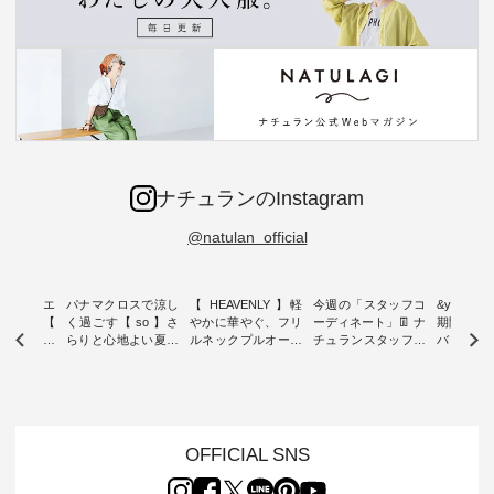
ナチュランのInstagram
@natulan_official
ーブシルエ
パナマクロスで涼し
【 HEAVENLY 】軽
今週の「スタッフコ
&yarn 9th
効いた【
く過ごす【 so 】さ
やかに華やぐ、フリ
ーディネート」👖 ナ
期間限定 
 】ボールカ
らりと心地よい夏コ
ルネックプルオーバ
チュランスタッフの
バー×サ
ジーパンツ
ーデ ・ 毎日の“とっ
ー ・ 天然素材を生
リアルなコーディネ
ット ・ ナチュラン
ても”になれる、 ス
かしたナチュラルス
ートをご紹介します
オリジナ
ルな服を提
タンダードな服を提
タイルで人気の
♪ 今回は、8/1に再入
「&yarn
NPLE 」
案する「so（エスオ
「HEAVENLY」か
荷し、 すでに残りわ
げさまで
やかなはき
ー）」。 今回は、独
ら、 新作プルオーバ
ずかとなっている大
えました。 「サ
れいなシル
特の凹凸と軽やかな
ーが届きました。 ほ
人気の ナチュラン
ットを着
OFFICIAL SNS
両立した、
風合いを持つ パナマ
んのり透け感のある
15周年記念アイテム
れど、 合
ーゴイージ
織で仕立てた、
涼やかな生地に、 ふ
「もっと選べるリネ
ナーが難