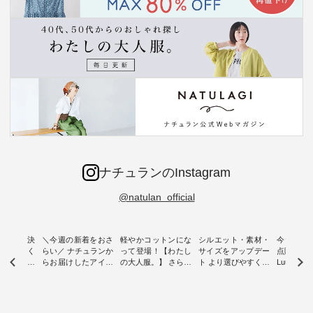
ナチュランのInstagram
@natulan_official
ー再入荷決
＼今週の新着をおさ
軽やかコットンにな
シルエット・素材・
今だけフ
-ire | よく
らい／ ナチュランか
って登場！【わたし
サイズをアップデー
点購入で1
ツ】予約販
らお届けしたアイテ
の大人服。】 さらり
ト より選びやすく【
Luuna m
ムから スタッフが気
と涼し気なシアーカ
D*g*y 】別注リブデ
用ノーカ
もに大きな
になるものをピック
ーディガン ・ 人気
ニムワンピース ・
ット ・ 身に纏うだ
だき、 一
アップ👆 ・ [ This
のシアーカーディガ
心地よく着られるデ
けでほっ
は早々に完
week's NEW
ンが軽くて、 お手入
イリーウェアが人気
地を大切に