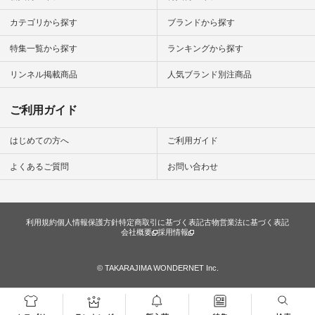
楽しむ #シンプルラ
イフ #シンプルコー
カテゴリから探す
ブランドから探す
デ #大人女子 #夏コ
ーデ #真夏コーデ #
特集一覧から探す
ランキングから探す
暑さ対策 #コーデ #
リネン
#natulan_official.
リンネル掲載商品
人気ブランド別注商品
ご利用ガイド
はじめての方へ
ご利用ガイド
よくあるご質問
お問い合わせ
利用規約
個人情報保護方針
特定商取引に基づく表記
古物営業法に基づく表記
会社概要
採用情報
© TAKARAJIMA WONDERNET Inc.