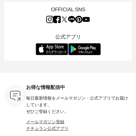
 15周年
ARRIVAL ] //
れも簡単なコットン
の 「D*g*y」 より、
ーマル服
くばりパン
2026/07/26 -
素材になりました。
毎年大人気のナチュ
ルブランド「
OFFICIAL SNS
2026/08/01 // ✨✨ナ
ほんのり透ける生地
ラン別注 リブデニム
miu 」か
き、 この
チュラン15周年記念
が、女性らしさを演
ワンピースが登場。
フォーマ
の再入荷が
✨✨ 8月より、
出し、 羽織るだけで
シルエットや素材を
トが仲間入り
。 今回
12,000円（税込）以
今年らしい装いに。
見直し、 さらに魅力
ピースと
10色のカ
上ご購入いただいた
レイヤードスタイル
的になったアイテム
を考え、 
公式アプリ
改めて詳し
お客様へ 人気イラス
が楽しめて、 季節の
を 詳しくご紹介いた
エット、
ます。 限
トレーター、よしい
変わり目に重宝する
します。 モデル身
丁寧に設計。 
を手に入れ
ちひろさん
アイテムです。 モデ
長：164cm / 着用サ
日を心地
だけのチャ
（@chocochop2）
ル身長：168cm -----
イズ：PLUS ---------
る一着に
ひこの機会
描き下ろし 【第2
------------------------
--------------------
た。 モデル身長：
なく！ ▼
弾】レモン柄コット
&yarn -----------------
D*g*y -----------------
164cm ----------------
荷したカラ
ンバッグをプレゼン
------------ ■コットン
------------ ■リブ使い
---------
色） ・コ
ト中です💓 8月にな
シアーVネックカー
デニムワンピース
miu --------
トマト ・
りました☀ 旅行や帰
ディガン ¥7,500（税
¥9,680（税込） ・ネ
--------- ■【慶弔両
モモ ・グ
省、レジャーなど楽
込） ・スモークブル
イビー ・ブラック [
用】ノー
ー ・スミ
しい予定を計画され
ー ・ブラック ・ネ
注文番号：DCO-
ーマルジ
お得な情報配信中
マメ ・レ
ている方も多いかと
イビー [ 注文番号：
264W-30707 ] -------
¥16,50
ルーベリー
思います🌿 今週は、
GRE-263T-30614 ] -
---------------------- ▶️
注文番号
毎日最新情報をメールマガジン・
公式アプリでお届け
----
暑さ本番のこれから
-------------------------
お買い物は写真のタ
262O-31095 
--------
にぴったりな 涼し気
--- ▶️ お買い物は写
グをタップ またはプ
弔両用】
しています。
-------------
なセットアップやワ
真のタグをタップ ま
ロフィール
ボタンフ
ぜひご登録ください。
っと
ンピース、ブラウス
たはプロフィール
（@natulan_official）
ース ¥18
ネンのよく
などが新登場！ そし
（@natulan_official）
からどうぞ 「ナチュ
込） [ 
メールマガジン登録
パンツ
て、大人気「よくば
からどうぞ 「ナチュ
ラン」で 注文番号や
KOA-252W
ナチュラン公式アプリ
込） [ 注
りパンツ」予約販売
ラン」で 注文番号や
商品名を検索してみ
■【慶弔
R-262P-
がスタートしていま
商品名を検索してみ
てくださいね。
な日のボ