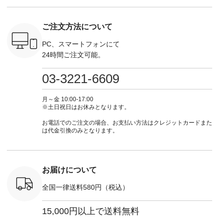
す♪ お見逃しなく！
てくださいね。
#lifewear #fashion
インワ
 お買
-------------------------
#lifewear #fashion
#natulan #今日のコ
¥18,70
真のタグを
---- 今週のご紹介ア
#natulan #今日のコ
ーデ #コーディネー
注文番号
ご注文方法について
たはプロフ
イテム ----------------
ーデ #コーディネー
ト #ファッション #
252W-22369 ] -
ール
------------- ＜1枚目
ト #ファッション #
ナチュラル #日々の
--------------
_official）
右・2枚目＞ ■ista-
ナチュラル #日々の
暮らし #暮らしを楽
お買い物
PC、スマートフォンにて
チュ
ire もっと選べるリ
暮らし #暮らしを楽
しむ #シンプルライ
グをタップ
24時間ご注文可能。
注文番号や
ネンのよくばりパン
しむ #シンプルライ
フ #シンプルコーデ
ロフ
検索してみ
ツ ¥9,900（税込） [
フ #シンプルコーデ
#大人女子 #ワンピ
（@natulan
さいね。
注文番号：IIR-262P-
#大人女子 #カーデ
ース #デニム #デニ
からどうぞ 「ナ
03-3221-6609
 #fashion
29223 ] ＜1枚目左・
ィガン #羽織り #シ
ムワンピ #別注 #夏
ラン」で 
n #今日のコ
3～4枚目＞ ■so コ
アーカーデ #コット
コーデ #D*g*y #ディ
商品名を
ーディネー
ットンリネンパナマ
ン #夏の羽織 #夏コ
ージーワイ #natulan
てくだ
月～金 10:00-17:00
ッション #
クロス 2wayTライ
ーデ #andyarn #アン
#ナチュラン
#lifewear
※土日祝日はお休みとなります。
 #日々の
ンブラウス
ドヤーン #オリジナ
#natulan_official.
#natula
暮らしを楽
¥7,590（税込） [ 注
ルブランド #natulan
ーデ #コ
お電話でのご注文の場合、お支払い方法はクレジットカードまた
ンプルライ
文番号：CSO-263T-
#ナチュラン
ト #ファ
は代金引換のみとなります。
プルコーデ
31348 ] コットンリ
#natulan_official.
ナチュラル
#パンツ #
ネンパナマクロス
暮らし #
ツ #よく
イージーテーパード
しむ #シ
 #テーパ
パンツ ¥7,590（税
フ #シン
 #限定カ
込） [ 注文番号：
#大人女子
お届けについて
荷 #15周
CSO-263P-31349 ]
マル #ブ
#夏コーデ
＜5～6枚目＞
ーマル #
全国一律送料580円（税込）
re #イスタイ
■&yarn ピンタック
#ワンピー
#natulan
ワンピース
葬祭 #Luu
ュラン
¥12,900（税込） [
ウナミウ 
15,000円以上で送料無料
ficial.
注文番号：MTO-
ルブランド #natu