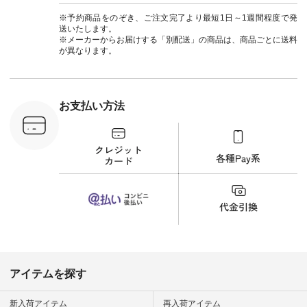
263W-29752 ] ＜7～
#ナチ
8枚目＞ ■UNPLE ボ
#natulan_of
※予約商品をのぞき、ご注文完了より最短1日～1週間程度で発
ールカーゴイージー
送いたします。
パンツ ¥11,550（税
※メーカーからお届けする「別配送」の商品は、商品ごとに送料
込） [ 注文番号：
が異なります。
UNL-254P-18377 ]
＜9枚目＞ ■Lintu
Laulu 立体フラワー
刺繍ブラウス
¥8,800（税込） [ 注
お支払い方法
文番号：YCC-263T-
30689 ] ---------------
-------------- ▶️商品詳
細やお買い物は写真
のタグをタップ また
はプロフィール
（@natulan_official）
から 「ナチュラン」
のサイトにアクセス
して 注文番号や商品
名を検索してみてく
ださいね。 #lifewear
#fashion #natulan #
今日のコーデ #コー
ディネート #ファッ
アイテムを探す
ション #ナチュラル
#ナチュラン #日々
の暮らし #暮らしを
新入荷アイテム
再入荷アイテム