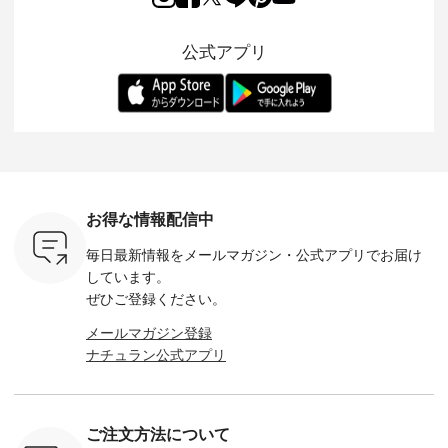
の再入荷が
✨✨ 8月より、
出し、 羽織るだけで
シルエットや素材を
トが仲間入り
。 今回
12,000円（税込）以
今年らしい装いに。
見直し、 さらに魅力
ピースと
10色のカ
上ご購入いただいた
レイヤードスタイル
的になったアイテム
を考え、 
公式アプリ
改めて詳し
お客様へ 人気イラス
が楽しめて、 季節の
を 詳しくご紹介いた
エット、
ます。 限
トレーター、よしい
変わり目に重宝する
します。 モデル身
丁寧に設計。 
を手に入れ
ちひろさん
アイテムです。 モデ
長：164cm / 着用サ
日を心地
だけのチャ
（@chocochop2）
ル身長：168cm -----
イズ：PLUS ---------
る一着に
ひこの機会
描き下ろし 【第2
------------------------
--------------------
た。 モデル身長：
なく！ ▼
弾】レモン柄コット
&yarn -----------------
D*g*y -----------------
164cm ----------------
荷したカラ
ンバッグをプレゼン
------------ ■コットン
------------ ■リブ使い
---------
色） ・コ
ト中です💓 8月にな
シアーVネックカー
デニムワンピース
miu --------
トマト ・
りました☀ 旅行や帰
ディガン ¥7,500（税
¥9,680（税込） ・ネ
--------- ■【慶弔両
モモ ・グ
省、レジャーなど楽
込） ・スモークブル
イビー ・ブラック [
用】ノー
ー ・スミ
しい予定を計画され
ー ・ブラック ・ネ
注文番号：DCO-
ーマルジ
お得な情報配信中
マメ ・レ
ている方も多いかと
イビー [ 注文番号：
264W-30707 ] -------
¥16,50
ルーベリー
思います🌿 今週は、
GRE-263T-30614 ] -
---------------------- ▶️
注文番号
毎日最新情報をメールマガジン・
公式アプリでお届け
----
暑さ本番のこれから
-------------------------
お買い物は写真のタ
262O-31095 
--------
にぴったりな 涼し気
--- ▶️ お買い物は写
グをタップ またはプ
弔両用】
しています。
-------------
なセットアップやワ
真のタグをタップ ま
ロフィール
ボタンフ
ぜひご登録ください。
っと
ンピース、ブラウス
たはプロフィール
（@natulan_official）
ース ¥18
ネンのよく
などが新登場！ そし
（@natulan_official）
からどうぞ 「ナチュ
込） [ 
メールマガジン登録
パンツ
て、大人気「よくば
からどうぞ 「ナチュ
ラン」で 注文番号や
KOA-252W
ナチュラン公式アプリ
込） [ 注
りパンツ」予約販売
ラン」で 注文番号や
商品名を検索してみ
■【慶弔
R-262P-
がスタートしていま
商品名を検索してみ
てくださいね。
な日のボ
す♪ お見逃しなく！
てくださいね。
#lifewear #fashion
インワ
 お買
-------------------------
#lifewear #fashion
#natulan #今日のコ
¥18,70
真のタグを
---- 今週のご紹介ア
#natulan #今日のコ
ーデ #コーディネー
注文番号
ご注文方法について
たはプロフ
イテム ----------------
ーデ #コーディネー
ト #ファッション #
252W-22369 ] -