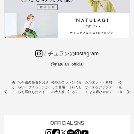
ナチュランのInstagram
@natulan_official
ー再入荷決
＼今週の新着をおさ
軽やかコットンにな
シルエット・素材・
今だけフ
-ire | よく
らい／ ナチュランか
って登場！【わたし
サイズをアップデー
点購入で1
ツ】予約販
らお届けしたアイテ
の大人服。】 さらり
ト より選びやすく【
Luuna m
ムから スタッフが気
と涼し気なシアーカ
D*g*y 】別注リブデ
用ノーカ
もに大きな
になるものをピック
ーディガン ・ 人気
ニムワンピース ・
ット ・ 身に纏うだ
だき、 一
アップ👆 ・ [ This
のシアーカーディガ
心地よく着られるデ
けでほっ
は早々に完
week's NEW
ンが軽くて、 お手入
イリーウェアが人気
地を大切に
 15周年
ARRIVAL ] //
れも簡単なコットン
の 「D*g*y」 より、
ーマル服
くばりパン
2026/07/26 -
素材になりました。
毎年大人気のナチュ
ルブランド「
OFFICIAL SNS
2026/08/01 // ✨✨ナ
ほんのり透ける生地
ラン別注 リブデニム
miu 」か
き、 この
チュラン15周年記念
が、女性らしさを演
ワンピースが登場。
フォーマ