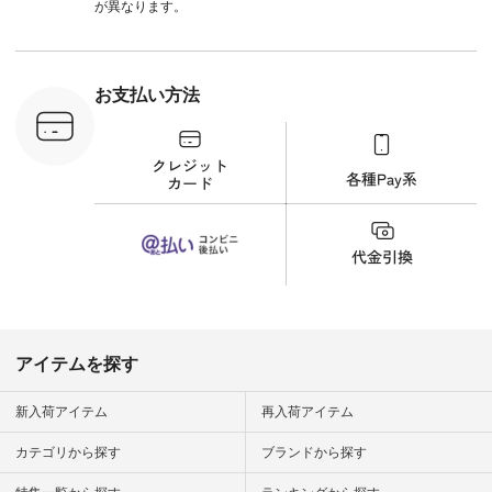
込） [ 注文番号：
が異なります。
UNL-254P-18377 ]
＜9枚目＞ ■Lintu
Laulu 立体フラワー
刺繍ブラウス
¥8,800（税込） [ 注
お支払い方法
文番号：YCC-263T-
30689 ] ---------------
-------------- ▶️商品詳
細やお買い物は写真
のタグをタップ また
はプロフィール
（@natulan_official）
から 「ナチュラン」
のサイトにアクセス
して 注文番号や商品
名を検索してみてく
ださいね。 #lifewear
#fashion #natulan #
今日のコーデ #コー
ディネート #ファッ
アイテムを探す
ション #ナチュラル
#ナチュラン #日々
の暮らし #暮らしを
新入荷アイテム
再入荷アイテム
楽しむ #シンプルラ
イフ #シンプルコー
カテゴリから探す
ブランドから探す
デ #大人女子 #夏コ
ーデ #真夏コーデ #