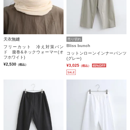
天衣無縫
売り切れ
Bliss bunch
フリーカット 冷え対策バン
ド 腹巻&ネックウォーマー(オ
コットンローンインナーパンツ
フホワイト)
(グレー)
¥2,530
¥3,025
（税込）
45%OFF
（税込）