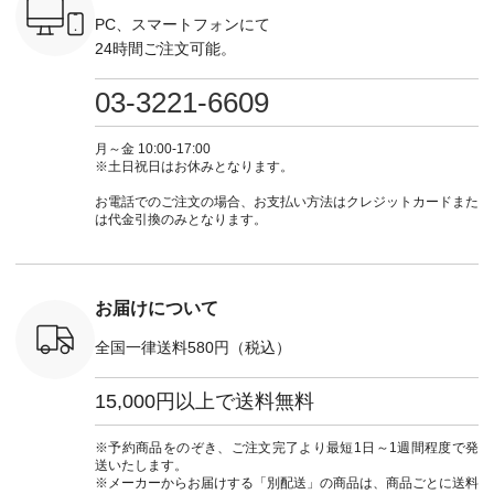
ール
------------- ＜1枚目
ト #ファッション #
ナチュラル #日々の
--------------
_official）
右・2枚目＞ ■ista-
ナチュラル #日々の
暮らし #暮らしを楽
お買い物
PC、スマートフォンにて
チュ
ire もっと選べるリ
暮らし #暮らしを楽
しむ #シンプルライ
グをタップ
24時間ご注文可能。
注文番号や
ネンのよくばりパン
しむ #シンプルライ
フ #シンプルコーデ
ロフ
検索してみ
ツ ¥9,900（税込） [
フ #シンプルコーデ
#大人女子 #ワンピ
（@natulan
さいね。
注文番号：IIR-262P-
#大人女子 #カーデ
ース #デニム #デニ
からどうぞ 「ナ
03-3221-6609
 #fashion
29223 ] ＜1枚目左・
ィガン #羽織り #シ
ムワンピ #別注 #夏
ラン」で 
n #今日のコ
3～4枚目＞ ■so コ
アーカーデ #コット
コーデ #D*g*y #ディ
商品名を
ーディネー
ットンリネンパナマ
ン #夏の羽織 #夏コ
ージーワイ #natulan
てくだ
月～金 10:00-17:00
ッション #
クロス 2wayTライ
ーデ #andyarn #アン
#ナチュラン
#lifewear
※土日祝日はお休みとなります。
 #日々の
ンブラウス
ドヤーン #オリジナ
#natulan_official.
#natula
暮らしを楽
¥7,590（税込） [ 注
ルブランド #natulan
ーデ #コ
お電話でのご注文の場合、お支払い方法はクレジットカードまた
ンプルライ
文番号：CSO-263T-
#ナチュラン
ト #ファ
は代金引換のみとなります。
プルコーデ
31348 ] コットンリ
#natulan_official.
ナチュラル
#パンツ #
ネンパナマクロス
暮らし #
ツ #よく
イージーテーパード
しむ #シ
 #テーパ
パンツ ¥7,590（税
フ #シン
 #限定カ
込） [ 注文番号：
#大人女子
お届けについて
荷 #15周
CSO-263P-31349 ]
マル #ブ
#夏コーデ
＜5～6枚目＞
ーマル #
全国一律送料580円（税込）
re #イスタイ
■&yarn ピンタック
#ワンピー
#natulan
ワンピース
葬祭 #Luu
ュラン
¥12,900（税込） [
ウナミウ 
15,000円以上で送料無料
ficial.
注文番号：MTO-
ルブランド #natu
263W-29752 ] ＜7～
#ナチ
8枚目＞ ■UNPLE ボ
#natulan_of
※予約商品をのぞき、ご注文完了より最短1日～1週間程度で発
ールカーゴイージー
送いたします。
パンツ ¥11,550（税
※メーカーからお届けする「別配送」の商品は、商品ごとに送料