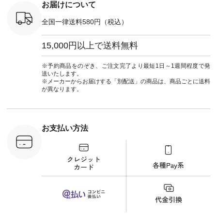
注文番号：
#大人女子 #フォー
お届けについて
00150 ] -
マル #ブラックフォ
------------
ーマル #ジャケット
全国一律送料580円（税込）
#ワンピース #冠婚
タップ ま
葬祭 #Luunamiu #ル
フィール
ウナミウ #オリジナ
15,000円以上で送料無料
_official）
ルブランド #natulan
チュ
#ナチュラン
注文番号や
#natulan_official.
※予約商品をのぞき、ご注文完了より最短1日～1週間程度で発
検索してみ
送いたします。
さいね。
※メーカーからお届けする「別配送」の商品は、商品ごとに送料
 #fashion
が異なります。
n #今日のコ
ーディネー
ッション #
 #日々の
暮らしを楽
お支払い方法
ンプルライ
プルコーデ
#猫 #猫グ
界猫の日 #
財布 #ポー
カップ #猫
松尾ミユキ
o #アオネコ
n #ナチュラ
official.