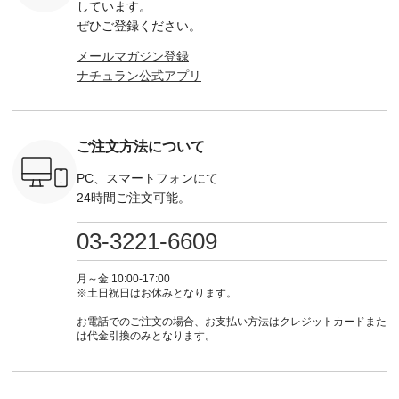
EMW-
ロフィール
弔両用】大切な日の
--------------------- ▶️
-------------
しています。
] ■松尾
（@natulan_official）
ボタンフレアワンピ
お買い物は写真のタ
-- ▶️ お買い物は写真
ぜひご登録ください。
キャットハ
からどうぞ 「ナチュ
ース ¥18,700（税
グをタップ またはプ
のタグをタ
マグ ¥
ラン」で 注文番号や
込） [ 注文番号：
ロフィール
はプロ
メールマガジン登録
（税込） ・
商品名を検索してみ
KOA-252W-22368 ]
（@natulan_official）
（@natulan
ナチュラン公式アプリ
Noisettes
てくださいね。
■【慶弔両用】大切
からどうぞ 「ナチュ
からどうぞ 「ナ
・Chloe [
#lifewear #fashion
な日のボウタイAラ
ラン」で 注文番号や
ラン」で 
：EMW-
#natulan #今日のコ
インワンピース
商品名を検索してみ
商品名を
------
ーデ #コーディネー
¥18,700（税込） [
てくださいね。
てくだ
--------
ト #ファッション #
注文番号：KOA-
#lifewear #fashion
#lifewear
ご注文方法について
-----------
ナチュラル #日々の
252W-22369 ] -------
#natulan #今日のコ
#natula
がま口
暮らし #暮らしを楽
---------------------- ▶️
ーデ #コーディネー
ーデ #コ
ォレット
しむ #シンプルライ
お買い物は写真のタ
ト #ファッション #
ト #ファ
PC、スマートフォンにて
0（税込） ・
フ #シンプルコーデ
グをタップ またはプ
ナチュラル #日々の
ナチュラル
24時間ご注文可能。
 ・ブルー
#大人女子 #ワンピ
ロフィール
暮らし #暮らしを楽
暮らし #
・ミモザイ
ース #ピンタック #
（@natulan_official）
しむ #シンプルライ
しむ #シ
シルエット
涼やか素材 #夏ワン
からどうぞ 「ナチュ
フ #シンプルコーデ
フ #シン
03-3221-6609
 注文番号：
ピ #夏コーデ
ラン」で 注文番号や
#大人女子 #スカー
#大人女子 
-31607 ]
#andyarn #アンドヤ
商品名を検索してみ
ト #フレアスカート
シャツコー
ミニウォレ
ーン #オリジナルブ
てくださいね。
#チェック柄 #ター
ルシャツ 
月～金 10:00-17:00
790（税込）
ランド #natulan #ナ
#lifewear #fashion
タンチェック #秋色
シャツ #
※土日祝日はお休みとなります。
号：NCO-
チュラン
#natulan #今日のコ
#夏コーデ #Lintu
ャツコーデ
] ■ラテ
#natulan_official.
ーデ #コーディネー
Laulu #リントゥラウ
デ #HEAV
お電話でのご注文の場合、お支払い方法はクレジットカードまた
トート
ト #ファッション #
ル #オリジナルブラ
ブンリー #natulan #
は代金引換のみとなります。
0（税込） [
ナチュラル #日々の
ンド #natulan #ナチ
ナチ
：NCO-
暮らし #暮らしを楽
ュラン
#natulan_of
] ■キー
しむ #シンプルライ
#natulan_official.
,970（税
フ #シンプルコーデ