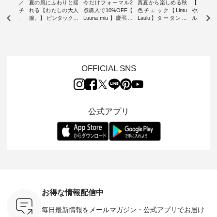
ミユキ／
夏の風にふわりと揺
今だけフォーマル2
真夏から楽しめる秋
【 HEAV
 】ねこモチ
れる【わたしの大人
点購入で10%OFF【
色チェック【Lintu
やかに華
雑貨 ・ 8
服。】 ピンタックワ
Luuna miu 】慶弔両
Laulu】タータンチ
ルネック
「世界猫の
ンピース ・ 軽やか
用ノーカラージャケ
ェックギャザースカ
ー ・ 天然素材を生
、 愛らし
なワンピーススタイ
ット ・ 身に纏うだ
ート ・ ゆったりと
かしたナ
チーフのア
ルを楽しめるのは、
けでほっとする着心
した着心地の大人の
タイル
。 ナチ
夏のおしゃれの醍醐
地を大切にした フォ
日常着を提案する、
「HEAV
も人気の
味。 今回ご紹介する
ーマル服のオリジナ
ナチュランオリジナ
ら、 新作
（松尾ミユ
のは 袖を通すだけで
ルブランド「 Luuna
ルブランド「 Lintu
ーが届きま
OFFICIAL SNS
」と
ちょっとひんやり、
miu 」から、 新たに
Laulu 」から、 季節
んのり透
co」から、
見た目にも涼し気な
フォーマルジャケッ
をまたいで穿けるチ
涼やかな生
るだけで気
ワンピース。 日常か
トが仲間入り。 ワン
ェックスカートが新
んわりと
 バッグや
ら夏休みのお出かけ
ピースとのバランス
登場。 真夏にうれし
をあしら
紹介しま
まで、 暑い夏にぴっ
を考え、 丈感やシル
い涼やかさと、 秋を
印象的。 
公式アプリ
たりの新作です。 モ
エット、着心地まで
先取りできる落ち着
装いに、 
-- 松尾ミユキ
デル身長：168cm --
丁寧に設計。 特別な
いた色合いを兼ね備
華やぎを
------------
-------------------------
日を心地よく過ごせ
えたアイテムを、 詳
る一枚です。 
-- &yarn --------------
る一着に仕上げまし
しくご紹介します。
身長：164cm ---
バッグ
--------------- ■ピン
た。 モデル身長：
モデル身長：164cm
-------------
（税込） ・
タックワンピース
164cm ----------------
-------------------------
HEAVENLY -
・Leo ・
¥12,900（税込） ・
------------- Luuna
---- Lintu Laulu -------
-------------
ella [ 注文
ホワイト ・スモーク
miu --------------------
---------------------- ■
ェックシ
-263B-
ブルー ・ネイビー [
--------- ■【慶弔両
タータンチェックギ
フリルネ
注文番号：MTO-
用】ノーカラーフォ
ャザースカート
ーバー ¥1
ットヘアク
263W-29752 ] -------
ーマルジャケット
¥9,900（税込） ・レ
込） ・ホ
お得な情報配信中
,320（税
---------------------- ▶️
¥16,500（税込） [
ッド系 ・グリーン系
ラック 
settes ・
お買い物は写真のタ
注文番号：KOA-
[ 注文番号：MTO-
・オフ [
毎日最新情報をメールマガジン・
公式アプリでお届け
Chloe [ 注
グをタップ またはプ
262O-31095 ] ■【慶
263S-27183 ] --------
DLW-263T-3