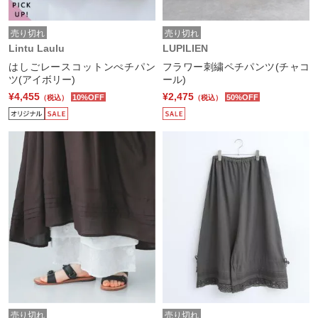
売り切れ
売り切れ
Lintu Laulu
LUPILIEN
はしごレースコットンぺチパン
フラワー刺繍ペチパンツ(チャコ
ツ(アイボリー)
ール)
¥4,455
¥2,475
10%OFF
50%OFF
（税込）
（税込）
売り切れ
売り切れ