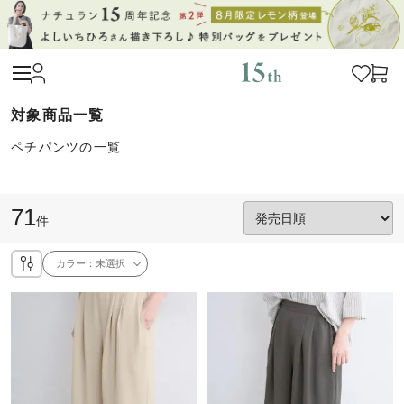
ペチパンツの一覧
71
件
カラー：
未選択