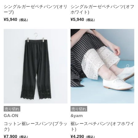
シングルガーゼペチパンツ(オリ
シングルガーゼペチパンツ(オフ
ーブ)
ホワイト)
¥5,940
¥5,940
（税込）
（税込）
売り切れ
売り切れ
GA-ON
&yarn
コットン裾レースパンツ(ブラッ
裾レースぺチパンツ(オフホワイ
ク)
ト)
¥7,900
¥4,290
（税込）
（税込）