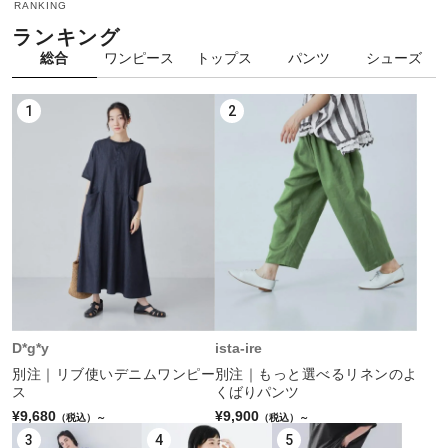
RANKING
ランキング
総合
ワンピース
トップス
パンツ
シューズ
1
2
D*g*y
ista-ire
別注｜リブ使いデニムワンピー
別注｜もっと選べるリネンのよ
ス
くばりパンツ
¥9,680
¥9,900
（税込）～
（税込）～
3
4
5