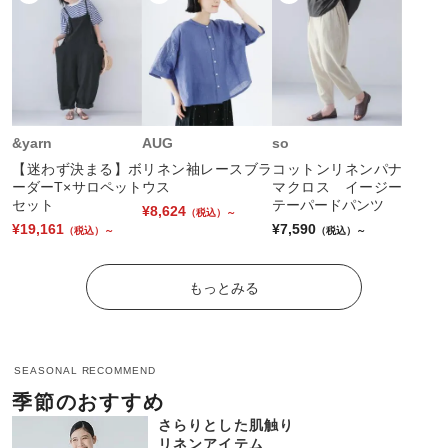
&yarn
AUG
so
【迷わず決まる】ボ
リネン袖レースブラ
コットンリネンパナ
ーダーT×サロペット
ウス
マクロス イージー
セット
テーパードパンツ
¥8,624
（税込）～
¥19,161
¥7,590
（税込）～
（税込）～
もっとみる
1
1
1
1
2
2
2
2
SEASONAL RECOMMEND
季節のおすすめ
さらりとした肌触り
リネンアイテム