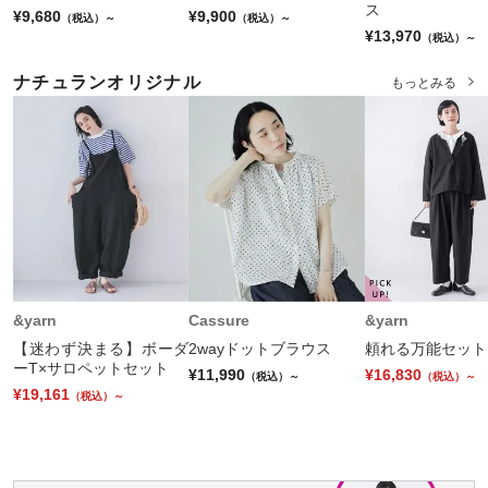
ス
¥9,680
¥9,900
（税込）～
（税込）～
¥13,970
（税込）～
ナチュランオリジナル
もっとみる
&yarn
Cassure
&yarn
【迷わず決まる】ボーダ
2wayドットブラウス
頼れる万能セット
ーT×サロペットセット
¥11,990
¥16,830
（税込）～
（税込）～
¥19,161
（税込）～