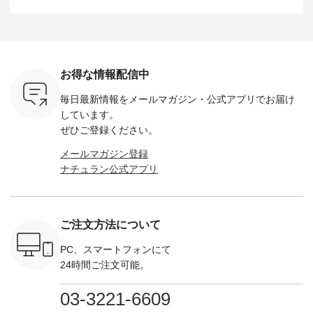
ひこの機会
描き下ろし 【第2
------------------------
--------------------
た。 モデル身長：
なく！ ▼
弾】レモン柄コット
&yarn -----------------
D*g*y -----------------
164cm ----------------
荷したカラ
ンバッグをプレゼン
------------ ■コットン
------------ ■リブ使い
---------
色） ・コ
ト中です💓 8月にな
シアーVネックカー
デニムワンピース
miu --------
トマト ・
りました☀ 旅行や帰
ディガン ¥7,500（税
¥9,680（税込） ・ネ
--------- ■【慶弔両
モモ ・グ
省、レジャーなど楽
込） ・スモークブル
イビー ・ブラック [
用】ノー
ー ・スミ
しい予定を計画され
ー ・ブラック ・ネ
注文番号：DCO-
ーマルジ
お得な情報配信中
マメ ・レ
ている方も多いかと
イビー [ 注文番号：
264W-30707 ] -------
¥16,50
ルーベリー
思います🌿 今週は、
GRE-263T-30614 ] -
---------------------- ▶️
注文番号
毎日最新情報をメールマガジン・
公式アプリでお届け
----
暑さ本番のこれから
-------------------------
お買い物は写真のタ
262O-31095 
--------
にぴったりな 涼し気
--- ▶️ お買い物は写
グをタップ またはプ
弔両用】
しています。
-------------
なセットアップやワ
真のタグをタップ ま
ロフィール
ボタンフ
ぜひご登録ください。
っと
ンピース、ブラウス
たはプロフィール
（@natulan_official）
ース ¥18
ネンのよく
などが新登場！ そし
（@natulan_official）
からどうぞ 「ナチュ
込） [ 
メールマガジン登録
パンツ
て、大人気「よくば
からどうぞ 「ナチュ
ラン」で 注文番号や
KOA-252W
ナチュラン公式アプリ
込） [ 注
りパンツ」予約販売
ラン」で 注文番号や
商品名を検索してみ
■【慶弔
R-262P-
がスタートしていま
商品名を検索してみ
てくださいね。
な日のボ
す♪ お見逃しなく！
てくださいね。
#lifewear #fashion
インワ
 お買
-------------------------
#lifewear #fashion
#natulan #今日のコ
¥18,70
真のタグを
---- 今週のご紹介ア
#natulan #今日のコ
ーデ #コーディネー
注文番号
ご注文方法について
たはプロフ
イテム ----------------
ーデ #コーディネー
ト #ファッション #
252W-22369 ] -
ール
------------- ＜1枚目
ト #ファッション #
ナチュラル #日々の
--------------
_official）
右・2枚目＞ ■ista-
ナチュラル #日々の
暮らし #暮らしを楽
お買い物
PC、スマートフォンにて
チュ
ire もっと選べるリ
暮らし #暮らしを楽
しむ #シンプルライ
グをタップ
24時間ご注文可能。
注文番号や
ネンのよくばりパン
しむ #シンプルライ
フ #シンプルコーデ
ロフ
検索してみ
ツ ¥9,900（税込） [
フ #シンプルコーデ
#大人女子 #ワンピ
（@natulan
さいね。
注文番号：IIR-262P-
#大人女子 #カーデ
ース #デニム #デニ
からどうぞ 「ナ
03-3221-6609
 #fashion
29223 ] ＜1枚目左・
ィガン #羽織り #シ
ムワンピ #別注 #夏
ラン」で 