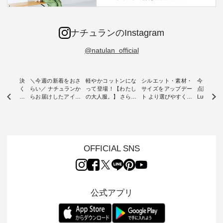
ナチュランのInstagram
@natulan_official
ー再入荷決
＼今週の新着をおさ
軽やかコットンにな
シルエット・素材・
今だけフ
-ire | よく
らい／ ナチュランか
って登場！【わたし
サイズをアップデー
点購入で1
ツ】予約販
らお届けしたアイテ
の大人服。】 さらり
ト より選びやすく【
Luuna m
ムから スタッフが気
と涼し気なシアーカ
D*g*y 】別注リブデ
用ノーカ
もに大きな
になるものをピック
ーディガン ・ 人気
ニムワンピース ・
ット ・ 身に纏うだ
だき、 一
アップ👆 ・ [ This
のシアーカーディガ
心地よく着られるデ
けでほっ
は早々に完
week's NEW
ンが軽くて、 お手入
イリーウェアが人気
地を大切に
 15周年
ARRIVAL ] //
れも簡単なコットン
の 「D*g*y」 より、
ーマル服
くばりパン
2026/07/26 -
素材になりました。
毎年大人気のナチュ
ルブランド「
OFFICIAL SNS
2026/08/01 // ✨✨ナ
ほんのり透ける生地
ラン別注 リブデニム
miu 」か
き、 この
チュラン15周年記念
が、女性らしさを演
ワンピースが登場。
フォーマ
の再入荷が
✨✨ 8月より、
出し、 羽織るだけで
シルエットや素材を
トが仲間入り
。 今回
12,000円（税込）以
今年らしい装いに。
見直し、 さらに魅力
ピースと
10色のカ
上ご購入いただいた
レイヤードスタイル
的になったアイテム
を考え、 
公式アプリ
改めて詳し
お客様へ 人気イラス
が楽しめて、 季節の
を 詳しくご紹介いた
エット、
ます。 限
トレーター、よしい
変わり目に重宝する
します。 モデル身
丁寧に設計。 
を手に入れ
ちひろさん
アイテムです。 モデ
長：164cm / 着用サ
日を心地
だけのチャ
（@chocochop2）
ル身長：168cm -----
イズ：PLUS ---------
る一着に