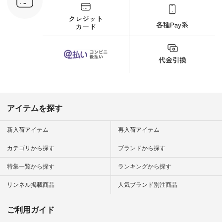
30689 ] ---------------
-------------- ▶️商品詳
細やお買い物は写真
のタグをタップ また
はプロフィール
（@natulan_official）
から 「ナチュラン」
のサイトにアクセス
して 注文番号や商品
名を検索してみてく
ださいね。 #lifewear
#fashion #natulan #
今日のコーデ #コー
ディネート #ファッ
アイテムを探す
ション #ナチュラル
#ナチュラン #日々
の暮らし #暮らしを
新入荷アイテム
再入荷アイテム
楽しむ #シンプルラ
イフ #シンプルコー
カテゴリから探す
ブランドから探す
デ #大人女子 #夏コ
ーデ #真夏コーデ #
特集一覧から探す
ランキングから探す
暑さ対策 #コーデ #
リネン
#natulan_official.
リンネル掲載商品
人気ブランド別注商品
ご利用ガイド