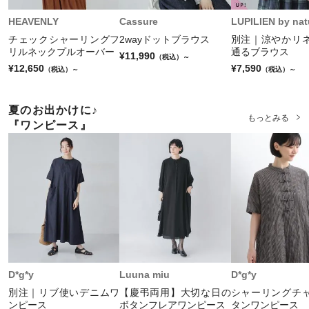
¥6,072
¥7,590
¥7,590
（税込）～
（税込）～
（税込）～
HEAVENLY
Cassure
LUPILIEN by nat
もっとみる
チェックシャーリングフ
2wayドットブラウス
別注｜涼やかリ
もっとみる
もっとみる
もっとみる
リルネックプルオーバー
通るブラウス
¥11,990
（税込）～
¥12,650
¥7,590
（税込）～
（税込）～
夏のお出かけに♪
もっとみる
『ワンピース』
D*g*y
Luuna miu
D*g*y
別注｜リブ使いデニムワ
【慶弔両用】大切な日の
シャーリングチ
ンピース
ボタンフレアワンピース
タンワンピース