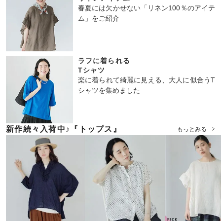
春夏には欠かせない「リネン100％のアイテ
ム」をご紹介
D*g*y
&yarn
ista-ire
dansko
Luuna miu
HEAVENLY
&yarn
Blundstone
ラフに着られる
Tシャツ
別注｜リブ使いデニムワンピー
【迷わず決まる】ボーダーT×サ
別注｜もっと選べるリネンのよ
SAM
【慶弔両用】大切な日のボタン
チェックシャーリングフリルネ
【迷わず決まる】ボーダーT×サ
オリジナルス ローカットサイ
楽に着られて綺麗に見える、大人に似合うT
ス
ロペットセット
くばりパンツ
フレアワンピース
ックプルオーバー
ロペットセット
ドゴアレインシューズ
¥27,500
（税込）～
シャツを集めました
¥9,680
¥19,161
¥9,900
¥18,700
¥12,650
¥19,161
¥27,500
（税込）～
（税込）～
（税込）～
（税込）～
（税込）～
（税込）～
（税込）～
3
3
3
3
4
4
4
4
5
5
5
5
新作続々入荷中♪『トップス』
もっとみる
Noia
AUG
blue willow
Shake・In Cloak
HEAVENLY
Cassure
&yarn
coon
D*g*y
LUPILIEN by natula
so
Recipe
n
キャンブリックボイ
リネン袖レースブラ
リネンテーパードパ
クロスベルトサンダ
フラワープリントワ
2wayドットブラウス
100％リネンタック
一部別注｜グルカサ
シャーリングチャイ
コットンリネンパナ
クロスアウトステッ
ル前開きピンタック
ウス
ンツ
ル
ンピース
ワイドパンツ
ンダル
ナボタンワンピース
別注｜涼やかリネン
マクロス イージー
チサンダル
¥11,990
（税込）～
ワンピース
の風通るブラウス
テーパードパンツ
¥8,624
¥14,080
¥6,237
¥9,856
¥13,900
¥8,712
¥8,690
¥7,920
（税込）～
（税込）～
（税込）～
（税込）～
（税込）～
（税込）～
（税込）～
（税込）～