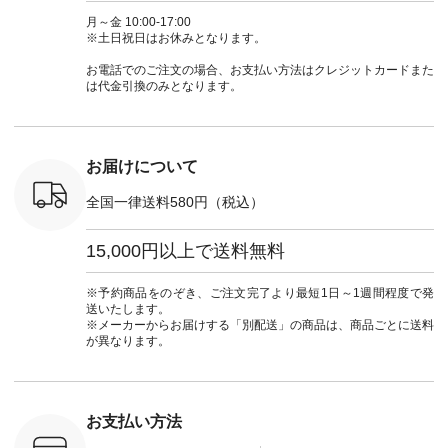
n #今日のコ
3～4枚目＞ ■so コ
アーカーデ #コット
コーデ #D*g*y #ディ
商品名を
ーディネー
ットンリネンパナマ
ン #夏の羽織 #夏コ
ージーワイ #natulan
てくだ
月～金 10:00-17:00
ッション #
クロス 2wayTライ
ーデ #andyarn #アン
#ナチュラン
#lifewear
※土日祝日はお休みとなります。
 #日々の
ンブラウス
ドヤーン #オリジナ
#natulan_official.
#natula
暮らしを楽
¥7,590（税込） [ 注
ルブランド #natulan
ーデ #コ
お電話でのご注文の場合、お支払い方法はクレジットカードまた
ンプルライ
文番号：CSO-263T-
#ナチュラン
ト #ファ
は代金引換のみとなります。
プルコーデ
31348 ] コットンリ
#natulan_official.
ナチュラル
#パンツ #
ネンパナマクロス
暮らし #
ツ #よく
イージーテーパード
しむ #シ
 #テーパ
パンツ ¥7,590（税
フ #シン
 #限定カ
込） [ 注文番号：
#大人女子
お届けについて
荷 #15周
CSO-263P-31349 ]
マル #ブ
#夏コーデ
＜5～6枚目＞
ーマル #
全国一律送料580円（税込）
re #イスタイ
■&yarn ピンタック
#ワンピー
#natulan
ワンピース
葬祭 #Luu
ュラン
¥12,900（税込） [
ウナミウ 
15,000円以上で送料無料
ficial.
注文番号：MTO-
ルブランド #natu
263W-29752 ] ＜7～
#ナチ
8枚目＞ ■UNPLE ボ
#natulan_of
※予約商品をのぞき、ご注文完了より最短1日～1週間程度で発
ールカーゴイージー
送いたします。
パンツ ¥11,550（税
※メーカーからお届けする「別配送」の商品は、商品ごとに送料
込） [ 注文番号：
が異なります。
UNL-254P-18377 ]
＜9枚目＞ ■Lintu
Laulu 立体フラワー
刺繍ブラウス
¥8,800（税込） [ 注
お支払い方法
文番号：YCC-263T-