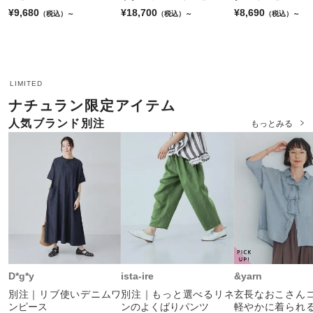
¥9,680
¥18,700
¥8,690
（税込）～
（税込）～
（税込）～
LIMITED
ナチュラン限定アイテム
人気ブランド別注
もっとみる
D*g*y
ista-ire
&yarn
別注｜リブ使いデニムワ
別注｜もっと選べるリネ
玄長なおこさん
ンピース
ンのよくばりパンツ
軽やかに着られ