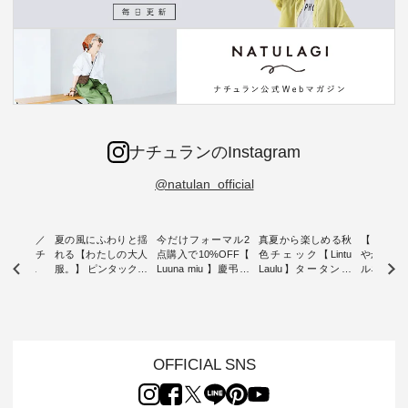
ナチュランのInstagram
@natulan_official
ミユキ／
夏の風にふわりと揺
今だけフォーマル2
真夏から楽しめる秋
【 HEAV
 】ねこモチ
れる【わたしの大人
点購入で10%OFF【
色チェック【Lintu
やかに華
雑貨 ・ 8
服。】 ピンタックワ
Luuna miu 】慶弔両
Laulu】タータンチ
ルネック
「世界猫の
ンピース ・ 軽やか
用ノーカラージャケ
ェックギャザースカ
ー ・ 天然素材を生
、 愛らし
なワンピーススタイ
ット ・ 身に纏うだ
ート ・ ゆったりと
かしたナ
チーフのア
ルを楽しめるのは、
けでほっとする着心
した着心地の大人の
タイル
。 ナチ
夏のおしゃれの醍醐
地を大切にした フォ
日常着を提案する、
「HEAV
も人気の
味。 今回ご紹介する
ーマル服のオリジナ
ナチュランオリジナ
ら、 新作
（松尾ミユ
のは 袖を通すだけで
ルブランド「 Luuna
ルブランド「 Lintu
ーが届きま
OFFICIAL SNS
」と
ちょっとひんやり、
miu 」から、 新たに
Laulu 」から、 季節
んのり透
co」から、
見た目にも涼し気な
フォーマルジャケッ
をまたいで穿けるチ
涼やかな生
るだけで気
ワンピース。 日常か
トが仲間入り。 ワン
ェックスカートが新
んわりと