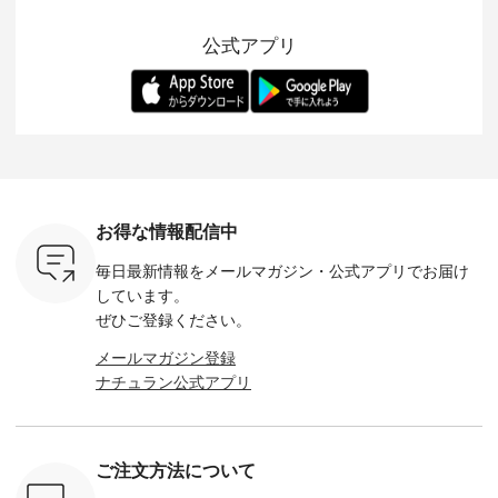
 バッグや
ら夏休みのお出かけ
ピースとのバランス
登場。 真夏にうれし
をあしら
紹介しま
まで、 暑い夏にぴっ
を考え、 丈感やシル
い涼やかさと、 秋を
印象的。 
公式アプリ
たりの新作です。 モ
エット、着心地まで
先取りできる落ち着
装いに、 
-- 松尾ミユキ
デル身長：168cm --
丁寧に設計。 特別な
いた色合いを兼ね備
華やぎを
------------
-------------------------
日を心地よく過ごせ
えたアイテムを、 詳
る一枚です。 
-- &yarn --------------
る一着に仕上げまし
しくご紹介します。
身長：164cm ---
バッグ
--------------- ■ピン
た。 モデル身長：
モデル身長：164cm
-------------
（税込） ・
タックワンピース
164cm ----------------
-------------------------
HEAVENLY -
・Leo ・
¥12,900（税込） ・
------------- Luuna
---- Lintu Laulu -------
-------------
ella [ 注文
ホワイト ・スモーク
miu --------------------
---------------------- ■
ェックシ
-263B-
ブルー ・ネイビー [
--------- ■【慶弔両
タータンチェックギ
フリルネ
注文番号：MTO-
用】ノーカラーフォ
ャザースカート
ーバー ¥1
ットヘアク
263W-29752 ] -------
ーマルジャケット
¥9,900（税込） ・レ
込） ・ホ
お得な情報配信中
,320（税
---------------------- ▶️
¥16,500（税込） [
ッド系 ・グリーン系
ラック 
settes ・
お買い物は写真のタ
注文番号：KOA-
[ 注文番号：MTO-
・オフ [
毎日最新情報をメールマガジン・
公式アプリでお届け
Chloe [ 注
グをタップ またはプ
262O-31095 ] ■【慶
263S-27183 ] --------
DLW-263T-3
EMW-
ロフィール
弔両用】大切な日の
--------------------- ▶️
-------------
しています。
] ■松尾
（@natulan_official）
ボタンフレアワンピ
お買い物は写真のタ
-- ▶️ お買い物は写真
ぜひご登録ください。
キャットハ
からどうぞ 「ナチュ
ース ¥18,700（税
グをタップ またはプ
のタグをタ
マグ ¥
ラン」で 注文番号や
込） [ 注文番号：
ロフィール
はプロ
メールマガジン登録
（税込） ・
商品名を検索してみ
KOA-252W-22368 ]
（@natulan_official）
（@natulan
ナチュラン公式アプリ
Noisettes
てくださいね。
■【慶弔両用】大切
からどうぞ 「ナチュ
からどうぞ 「ナ
・Chloe [
#lifewear #fashion
な日のボウタイAラ
ラン」で 注文番号や
ラン」で 
：EMW-
#natulan #今日のコ
インワンピース
商品名を検索してみ
商品名を
------
ーデ #コーディネー
¥18,700（税込） [
てくださいね。
てくだ
--------
ト #ファッション #
注文番号：KOA-
#lifewear #fashion
#lifewear
ご注文方法について
-----------
ナチュラル #日々の
252W-22369 ] -------
#natulan #今日のコ
#natula
がま口
暮らし #暮らしを楽
---------------------- ▶️
ーデ #コーディネー
ーデ #コ