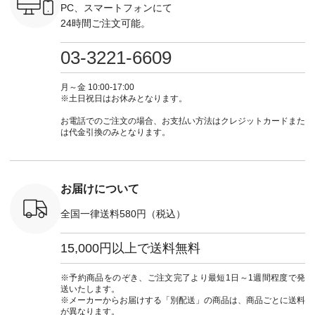
ォレット
しむ #シンプルライ
お買い物は写真のタ
ト #ファッション #
ト #ファ
PC、スマートフォンにて
0（税込） ・
フ #シンプルコーデ
グをタップ またはプ
ナチュラル #日々の
ナチュラル
24時間ご注文可能。
 ・ブルー
#大人女子 #ワンピ
ロフィール
暮らし #暮らしを楽
暮らし #
・ミモザイ
ース #ピンタック #
（@natulan_official）
しむ #シンプルライ
しむ #シ
シルエット
涼やか素材 #夏ワン
からどうぞ 「ナチュ
フ #シンプルコーデ
フ #シン
03-3221-6609
 注文番号：
ピ #夏コーデ
ラン」で 注文番号や
#大人女子 #スカー
#大人女子 
-31607 ]
#andyarn #アンドヤ
商品名を検索してみ
ト #フレアスカート
シャツコー
ミニウォレ
ーン #オリジナルブ
てくださいね。
#チェック柄 #ター
ルシャツ 
月～金 10:00-17:00
790（税込）
ランド #natulan #ナ
#lifewear #fashion
タンチェック #秋色
シャツ #
※土日祝日はお休みとなります。
号：NCO-
チュラン
#natulan #今日のコ
#夏コーデ #Lintu
ャツコーデ
] ■ラテ
#natulan_official.
ーデ #コーディネー
Laulu #リントゥラウ
デ #HEAV
お電話でのご注文の場合、お支払い方法はクレジットカードまた
トート
ト #ファッション #
ル #オリジナルブラ
ブンリー #natulan #
は代金引換のみとなります。
0（税込） [
ナチュラル #日々の
ンド #natulan #ナチ
ナチ
：NCO-
暮らし #暮らしを楽
ュラン
#natulan_of
] ■キー
しむ #シンプルライ
#natulan_official.
,970（税
フ #シンプルコーデ
注文番号：
#大人女子 #フォー
お届けについて
00150 ] -
マル #ブラックフォ
------------
ーマル #ジャケット
全国一律送料580円（税込）
#ワンピース #冠婚
タップ ま
葬祭 #Luunamiu #ル
フィール
ウナミウ #オリジナ
15,000円以上で送料無料
_official）
ルブランド #natulan
チュ
#ナチュラン
注文番号や
#natulan_official.
※予約商品をのぞき、ご注文完了より最短1日～1週間程度で発
検索してみ
送いたします。
さいね。
※メーカーからお届けする「別配送」の商品は、商品ごとに送料
 #fashion
が異なります。