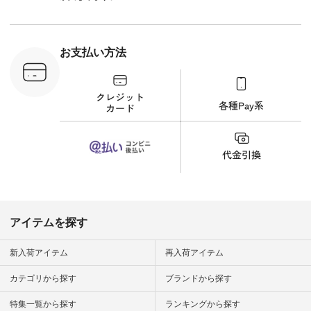
n #今日のコ
ーディネー
ッション #
 #日々の
暮らしを楽
お支払い方法
ンプルライ
プルコーデ
#猫 #猫グ
界猫の日 #
財布 #ポー
カップ #猫
松尾ミユキ
o #アオネコ
n #ナチュラ
official.
アイテムを探す
新入荷アイテム
再入荷アイテム
カテゴリから探す
ブランドから探す
特集一覧から探す
ランキングから探す