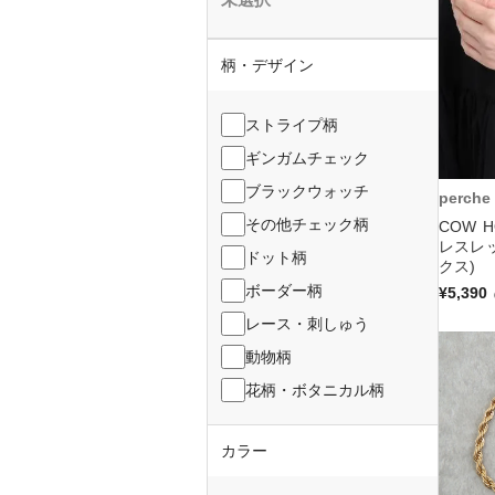
柄・デザイン
ストライプ柄
ギンガムチェック
ブラックウォッチ
perche
その他チェック柄
COW 
レスレ
ドット柄
クス)
ボーダー柄
¥5,390
レース・刺しゅう
動物柄
花柄・ボタニカル柄
カラー