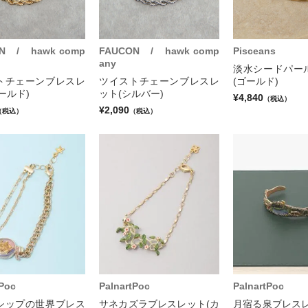
N / hawk comp
FAUCON / hawk comp
Pisceans
any
淡水シードパー
トチェーンブレスレ
ツイストチェーンブレスレ
(ゴールド)
ールド)
ット(シルバー)
¥4,840
（税込）
¥2,090
（税込）
（税込）
tPoc
PalnartPoc
PalnartPoc
シップの世界ブレス
サネカズラブレスレット(カ
月宿る泉ブレスレ