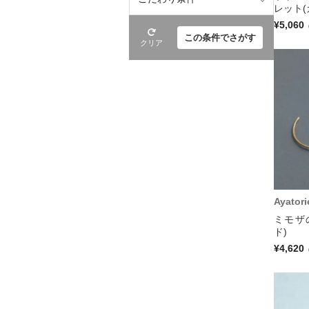
レット(
¥5,060
この条件でさがす
クリア
Ayatori
ミモザ
ド)
¥4,620