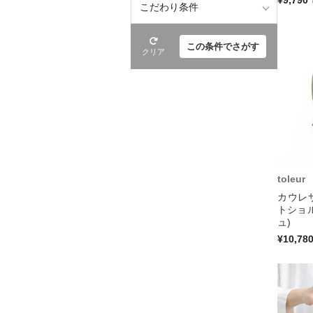
こだわり条件
この条件でさがす
クリア
toleur
カウレ
トショ
ュ)
¥10,78