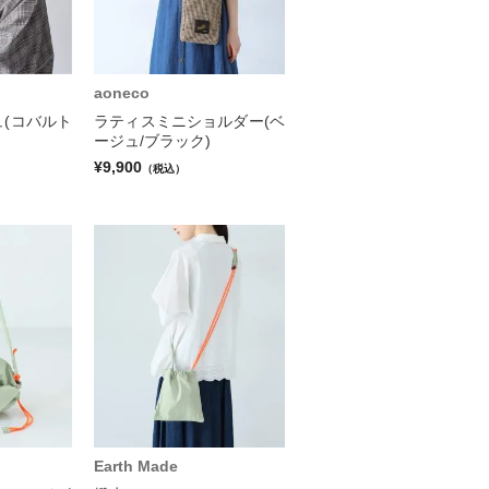
aoneco
(コバルト
ラティスミニショルダー(ベ
ージュ/ブラック)
¥9,900
（税込）
Earth Made