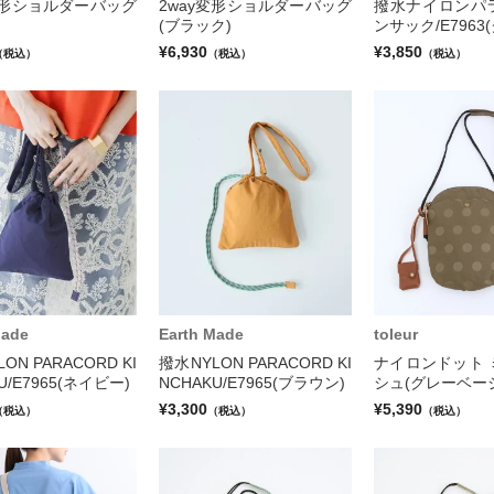
変形ショルダーバッグ
2way変形ショルダーバッグ
撥水ナイロンパ
)
(ブラック)
ンサック/E7963
¥6,930
¥3,850
（税込）
（税込）
（税込）
Made
Earth Made
toleur
ON PARACORD KI
撥水NYLON PARACORD KI
ナイロンドット 
U/E7965(ネイビー)
NCHAKU/E7965(ブラウン)
シュ(グレーベー
¥3,300
¥5,390
（税込）
（税込）
（税込）