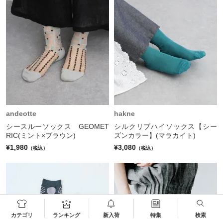
andeotte
hakne
シースルーソックス GEOMET
シルクリブハイソックス【シー
RIC(ミント×ブラウン)
ズンカラー】(マラカイト)
¥1,980
¥3,080
（税込）
（税込）
カテゴリ
ランキング
新入荷
特集
検索