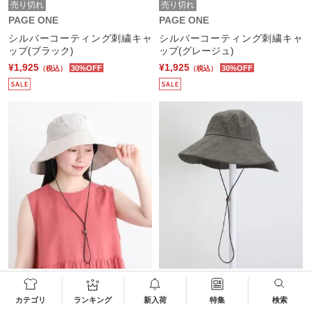
売り切れ
売り切れ
PAGE ONE
PAGE ONE
シルバーコーティング刺繍キャ
シルバーコーティング刺繍キャ
ップ(ブラック)
ップ(グレージュ)
¥1,925
¥1,925
30%OFF
30%OFF
（税込）
（税込）
売り切れ
売り切れ
PAGE ONE
PAGE ONE
カテゴリ
ランキング
新入荷
特集
検索