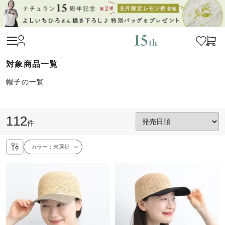
帽子の一覧
112
件
カラー：
未選択