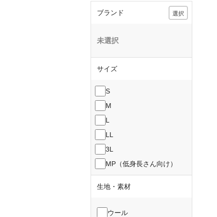
ブランド
選択
未選択
サイズ
S
M
L
LL
3L
MP（低身長さん向け）
生地・素材
ウール