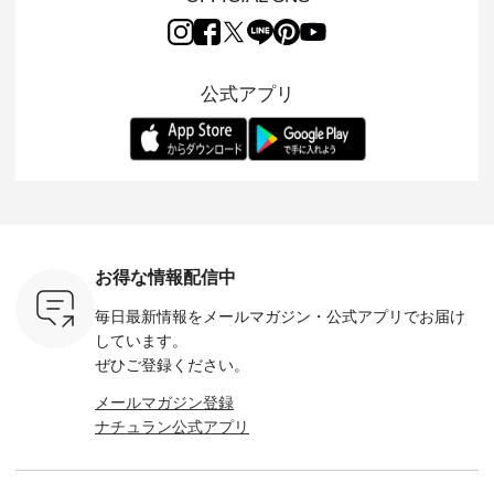
2026/08/01 // ✨✨ナ
ほんのり透ける生地
ラン別注 リブデニム
miu 」か
き、 この
チュラン15周年記念
が、女性らしさを演
ワンピースが登場。
フォーマ
の再入荷が
✨✨ 8月より、
出し、 羽織るだけで
シルエットや素材を
トが仲間入り
。 今回
12,000円（税込）以
今年らしい装いに。
見直し、 さらに魅力
ピースと
10色のカ
上ご購入いただいた
レイヤードスタイル
的になったアイテム
を考え、 
公式アプリ
改めて詳し
お客様へ 人気イラス
が楽しめて、 季節の
を 詳しくご紹介いた
エット、
ます。 限
トレーター、よしい
変わり目に重宝する
します。 モデル身
丁寧に設計。 
を手に入れ
ちひろさん
アイテムです。 モデ
長：164cm / 着用サ
日を心地
だけのチャ
（@chocochop2）
ル身長：168cm -----
イズ：PLUS ---------
る一着に
ひこの機会
描き下ろし 【第2
------------------------
--------------------
た。 モデル身長：
なく！ ▼
弾】レモン柄コット
&yarn -----------------
D*g*y -----------------
164cm ----------------
荷したカラ
ンバッグをプレゼン
------------ ■コットン
------------ ■リブ使い
---------
色） ・コ
ト中です💓 8月にな
シアーVネックカー
デニムワンピース
miu --------
トマト ・
りました☀ 旅行や帰
ディガン ¥7,500（税
¥9,680（税込） ・ネ
--------- ■【慶弔両
モモ ・グ
省、レジャーなど楽
込） ・スモークブル
イビー ・ブラック [
用】ノー
ー ・スミ
しい予定を計画され
ー ・ブラック ・ネ
注文番号：DCO-
ーマルジ
お得な情報配信中
マメ ・レ
ている方も多いかと
イビー [ 注文番号：
264W-30707 ] -------
¥16,50
ルーベリー
思います🌿 今週は、
GRE-263T-30614 ] -
---------------------- ▶️
注文番号
毎日最新情報をメールマガジン・
公式アプリでお届け
----
暑さ本番のこれから
-------------------------
お買い物は写真のタ
262O-31095 
--------
にぴったりな 涼し気
--- ▶️ お買い物は写
グをタップ またはプ
弔両用】
しています。
-------------
なセットアップやワ
真のタグをタップ ま
ロフィール
ボタンフ
ぜひご登録ください。
っと
ンピース、ブラウス
たはプロフィール
（@natulan_official）
ース ¥18
ネンのよく
などが新登場！ そし
（@natulan_official）
からどうぞ 「ナチュ
込） [ 
メールマガジン登録
パンツ
て、大人気「よくば
からどうぞ 「ナチュ
ラン」で 注文番号や
KOA-252W
ナチュラン公式アプリ
込） [ 注
りパンツ」予約販売
ラン」で 注文番号や
商品名を検索してみ
■【慶弔
R-262P-
がスタートしていま
商品名を検索してみ
てくださいね。
な日のボ
す♪ お見逃しなく！
てくださいね。
#lifewear #fashion
インワ
 お買
-------------------------
#lifewear #fashion
#natulan #今日のコ
¥18,70