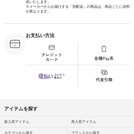
ールカーゴイージー
送いたします。
パンツ ¥11,550（税
※メーカーからお届けする「別配送」の商品は、商品ごとに送料
込） [ 注文番号：
が異なります。
UNL-254P-18377 ]
＜9枚目＞ ■Lintu
Laulu 立体フラワー
刺繍ブラウス
¥8,800（税込） [ 注
お支払い方法
文番号：YCC-263T-
30689 ] ---------------
-------------- ▶️商品詳
細やお買い物は写真
のタグをタップ また
はプロフィール
（@natulan_official）
から 「ナチュラン」
のサイトにアクセス
して 注文番号や商品
名を検索してみてく
ださいね。 #lifewear
#fashion #natulan #
今日のコーデ #コー
ディネート #ファッ
アイテムを探す
ション #ナチュラル
#ナチュラン #日々
の暮らし #暮らしを
新入荷アイテム
再入荷アイテム
楽しむ #シンプルラ
イフ #シンプルコー
カテゴリから探す
ブランドから探す