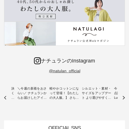
ナチュランのInstagram
@natulan_official
ー再入荷決
＼今週の新着をおさ
軽やかコットンにな
シルエット・素材・
今だけフ
-ire | よく
らい／ ナチュランか
って登場！【わたし
サイズをアップデー
点購入で1
ツ】予約販
らお届けしたアイテ
の大人服。】 さらり
ト より選びやすく【
Luuna m
ムから スタッフが気
と涼し気なシアーカ
D*g*y 】別注リブデ
用ノーカ
もに大きな
になるものをピック
ーディガン ・ 人気
ニムワンピース ・
ット ・ 身に纏うだ
だき、 一
アップ👆 ・ [ This
のシアーカーディガ
心地よく着られるデ
けでほっ
は早々に完
week's NEW
ンが軽くて、 お手入
イリーウェアが人気
地を大切に
 15周年
ARRIVAL ] //
れも簡単なコットン
の 「D*g*y」 より、
ーマル服
くばりパン
2026/07/26 -
素材になりました。
毎年大人気のナチュ
ルブランド「
OFFICIAL SNS