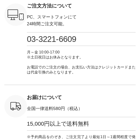
真のタグを
---- 今週のご紹介ア
#natulan #今日のコ
ーデ #コーディネー
注文番号
ご注文方法について
たはプロフ
イテム ----------------
ーデ #コーディネー
ト #ファッション #
252W-22369 ] -
ール
------------- ＜1枚目
ト #ファッション #
ナチュラル #日々の
--------------
_official）
右・2枚目＞ ■ista-
ナチュラル #日々の
暮らし #暮らしを楽
お買い物
PC、スマートフォンにて
チュ
ire もっと選べるリ
暮らし #暮らしを楽
しむ #シンプルライ
グをタップ
24時間ご注文可能。
注文番号や
ネンのよくばりパン
しむ #シンプルライ
フ #シンプルコーデ
ロフ
検索してみ
ツ ¥9,900（税込） [
フ #シンプルコーデ
#大人女子 #ワンピ
（@natulan
さいね。
注文番号：IIR-262P-
#大人女子 #カーデ
ース #デニム #デニ
からどうぞ 「ナ
03-3221-6609
 #fashion
29223 ] ＜1枚目左・
ィガン #羽織り #シ
ムワンピ #別注 #夏
ラン」で 
n #今日のコ
3～4枚目＞ ■so コ
アーカーデ #コット
コーデ #D*g*y #ディ
商品名を
ーディネー
ットンリネンパナマ
ン #夏の羽織 #夏コ
ージーワイ #natulan
てくだ
月～金 10:00-17:00
ッション #
クロス 2wayTライ
ーデ #andyarn #アン
#ナチュラン
#lifewear
※土日祝日はお休みとなります。
 #日々の
ンブラウス
ドヤーン #オリジナ
#natulan_official.
#natula
暮らしを楽
¥7,590（税込） [ 注
ルブランド #natulan
ーデ #コ
お電話でのご注文の場合、お支払い方法はクレジットカードまた
ンプルライ
文番号：CSO-263T-
#ナチュラン
ト #ファ
は代金引換のみとなります。
プルコーデ
31348 ] コットンリ
#natulan_official.
ナチュラル
#パンツ #
ネンパナマクロス
暮らし #
ツ #よく
イージーテーパード
しむ #シ
 #テーパ
パンツ ¥7,590（税
フ #シン
 #限定カ
込） [ 注文番号：
#大人女子
お届けについて
荷 #15周
CSO-263P-31349 ]
マル #ブ
#夏コーデ
＜5～6枚目＞
ーマル #
全国一律送料580円（税込）
re #イスタイ
■&yarn ピンタック
#ワンピー
#natulan
ワンピース
葬祭 #Luu
ュラン
¥12,900（税込） [
ウナミウ 
15,000円以上で送料無料
ficial.
注文番号：MTO-
ルブランド #natu
263W-29752 ] ＜7～
#ナチ
8枚目＞ ■UNPLE ボ
#natulan_of
※予約商品をのぞき、ご注文完了より最短1日～1週間程度で発