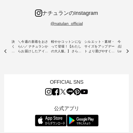
ナチュランのInstagram
@natulan_official
ー再入荷決
＼今週の新着をおさ
軽やかコットンにな
シルエット・素材・
今だけフ
-ire | よく
らい／ ナチュランか
って登場！【わたし
サイズをアップデー
点購入で1
ツ】予約販
らお届けしたアイテ
の大人服。】 さらり
ト より選びやすく【
Luuna m
ムから スタッフが気
と涼し気なシアーカ
D*g*y 】別注リブデ
用ノーカ
もに大きな
になるものをピック
ーディガン ・ 人気
ニムワンピース ・
ット ・ 身に纏うだ
だき、 一
アップ👆 ・ [ This
のシアーカーディガ
心地よく着られるデ
けでほっ
は早々に完
week's NEW
ンが軽くて、 お手入
イリーウェアが人気
地を大切に
 15周年
ARRIVAL ] //
れも簡単なコットン
の 「D*g*y」 より、
ーマル服
くばりパン
2026/07/26 -
素材になりました。
毎年大人気のナチュ
ルブランド「
OFFICIAL SNS
2026/08/01 // ✨✨ナ
ほんのり透ける生地
ラン別注 リブデニム
miu 」か
き、 この
チュラン15周年記念
が、女性らしさを演
ワンピースが登場。
フォーマ
の再入荷が
✨✨ 8月より、
出し、 羽織るだけで
シルエットや素材を
トが仲間入り
。 今回
12,000円（税込）以
今年らしい装いに。
見直し、 さらに魅力
ピースと
10色のカ
上ご購入いただいた
レイヤードスタイル
的になったアイテム
を考え、 
公式アプリ
改めて詳し
お客様へ 人気イラス
が楽しめて、 季節の
を 詳しくご紹介いた
エット、
ます。 限
トレーター、よしい
変わり目に重宝する
します。 モデル身
丁寧に設計。 
を手に入れ
ちひろさん
アイテムです。 モデ
長：164cm / 着用サ
日を心地
だけのチャ
（@chocochop2）
ル身長：168cm -----
イズ：PLUS ---------
る一着に
ひこの機会
描き下ろし 【第2
------------------------
--------------------
た。 モデル身長：
なく！ ▼
弾】レモン柄コット
&yarn -----------------
D*g*y -----------------
164cm ----------------