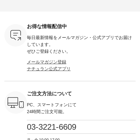
荷したカラ
ンバッグをプレゼン
------------ ■コットン
------------ ■リブ使い
---------
色） ・コ
ト中です💓 8月にな
シアーVネックカー
デニムワンピース
miu --------
トマト ・
りました☀ 旅行や帰
ディガン ¥7,500（税
¥9,680（税込） ・ネ
--------- ■【慶弔両
モモ ・グ
省、レジャーなど楽
込） ・スモークブル
イビー ・ブラック [
用】ノー
ー ・スミ
しい予定を計画され
ー ・ブラック ・ネ
注文番号：DCO-
ーマルジ
お得な情報配信中
マメ ・レ
ている方も多いかと
イビー [ 注文番号：
264W-30707 ] -------
¥16,50
ルーベリー
思います🌿 今週は、
GRE-263T-30614 ] -
---------------------- ▶️
注文番号
毎日最新情報をメールマガジン・
公式アプリでお届け
----
暑さ本番のこれから
-------------------------
お買い物は写真のタ
262O-31095 
--------
にぴったりな 涼し気
--- ▶️ お買い物は写
グをタップ またはプ
弔両用】
しています。
-------------
なセットアップやワ
真のタグをタップ ま
ロフィール
ボタンフ
ぜひご登録ください。
っと
ンピース、ブラウス
たはプロフィール
（@natulan_official）
ース ¥18
ネンのよく
などが新登場！ そし
（@natulan_official）
からどうぞ 「ナチュ
込） [ 
メールマガジン登録
パンツ
て、大人気「よくば
からどうぞ 「ナチュ
ラン」で 注文番号や
KOA-252W
ナチュラン公式アプリ
込） [ 注
りパンツ」予約販売
ラン」で 注文番号や
商品名を検索してみ
■【慶弔
R-262P-
がスタートしていま
商品名を検索してみ
てくださいね。
な日のボ
す♪ お見逃しなく！
てくださいね。
#lifewear #fashion
インワ
 お買
-------------------------
#lifewear #fashion
#natulan #今日のコ
¥18,70
真のタグを
---- 今週のご紹介ア
#natulan #今日のコ
ーデ #コーディネー
注文番号
ご注文方法について
たはプロフ
イテム ----------------
ーデ #コーディネー
ト #ファッション #
252W-22369 ] -
ール
------------- ＜1枚目
ト #ファッション #
ナチュラル #日々の
--------------
_official）
右・2枚目＞ ■ista-
ナチュラル #日々の
暮らし #暮らしを楽
お買い物
PC、スマートフォンにて
チュ
ire もっと選べるリ
暮らし #暮らしを楽
しむ #シンプルライ
グをタップ
24時間ご注文可能。
注文番号や
ネンのよくばりパン
しむ #シンプルライ
フ #シンプルコーデ
ロフ
検索してみ
ツ ¥9,900（税込） [
フ #シンプルコーデ
#大人女子 #ワンピ
（@natulan
さいね。
注文番号：IIR-262P-
#大人女子 #カーデ
ース #デニム #デニ
からどうぞ 「ナ
03-3221-6609
 #fashion
29223 ] ＜1枚目左・
ィガン #羽織り #シ
ムワンピ #別注 #夏
ラン」で 
n #今日のコ
3～4枚目＞ ■so コ
アーカーデ #コット
コーデ #D*g*y #ディ
商品名を
ーディネー
ットンリネンパナマ
ン #夏の羽織 #夏コ
ージーワイ #natulan
てくだ
月～金 10:00-17:00