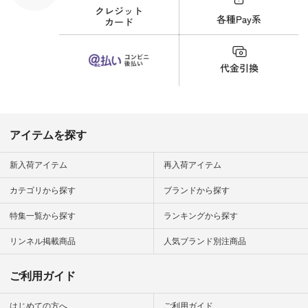
細やお買い物は写真
のタグをタップ また
はプロフィール
（@natulan_official）
から 「ナチュラン」
のサイトにアクセス
して 注文番号や商品
名を検索してみてく
ださいね。 #lifewear
#fashion #natulan #
今日のコーデ #コー
ディネート #ファッ
アイテムを探す
ション #ナチュラル
#ナチュラン #日々
の暮らし #暮らしを
新入荷アイテム
再入荷アイテム
楽しむ #シンプルラ
イフ #シンプルコー
カテゴリから探す
ブランドから探す
デ #大人女子 #夏コ
ーデ #真夏コーデ #
特集一覧から探す
ランキングから探す
暑さ対策 #コーデ #
リネン
#natulan_official.
リンネル掲載商品
人気ブランド別注商品
ご利用ガイド
はじめての方へ
ご利用ガイド