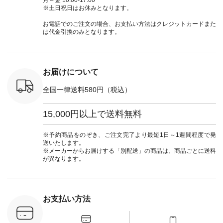
ッション #
クロス 2wayTライ
ーデ #andyarn #アン
#ナチュラン
#lifewear
※土日祝日はお休みとなります。
 #日々の
ンブラウス
ドヤーン #オリジナ
#natulan_official.
#natula
暮らしを楽
¥7,590（税込） [ 注
ルブランド #natulan
ーデ #コ
お電話でのご注文の場合、お支払い方法はクレジットカードまた
ンプルライ
文番号：CSO-263T-
#ナチュラン
ト #ファ
は代金引換のみとなります。
プルコーデ
31348 ] コットンリ
#natulan_official.
ナチュラル
#パンツ #
ネンパナマクロス
暮らし #
ツ #よく
イージーテーパード
しむ #シ
 #テーパ
パンツ ¥7,590（税
フ #シン
 #限定カ
込） [ 注文番号：
#大人女子
お届けについて
荷 #15周
CSO-263P-31349 ]
マル #ブ
#夏コーデ
＜5～6枚目＞
ーマル #
全国一律送料580円（税込）
re #イスタイ
■&yarn ピンタック
#ワンピー
#natulan
ワンピース
葬祭 #Luu
ュラン
¥12,900（税込） [
ウナミウ 
15,000円以上で送料無料
ficial.
注文番号：MTO-
ルブランド #natu
263W-29752 ] ＜7～
#ナチ
8枚目＞ ■UNPLE ボ
#natulan_of
※予約商品をのぞき、ご注文完了より最短1日～1週間程度で発
ールカーゴイージー
送いたします。
パンツ ¥11,550（税
※メーカーからお届けする「別配送」の商品は、商品ごとに送料
込） [ 注文番号：
が異なります。
UNL-254P-18377 ]
＜9枚目＞ ■Lintu
Laulu 立体フラワー
刺繍ブラウス
¥8,800（税込） [ 注
お支払い方法
文番号：YCC-263T-
30689 ] ---------------
-------------- ▶️商品詳