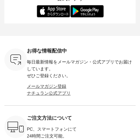
-- 松尾ミユキ
デル身長：168cm --
丁寧に設計。 特別な
いた色合いを兼ね備
華やぎを
------------
-------------------------
日を心地よく過ごせ
えたアイテムを、 詳
る一枚です。 
-- &yarn --------------
る一着に仕上げまし
しくご紹介します。
身長：164cm ---
バッグ
--------------- ■ピン
た。 モデル身長：
モデル身長：164cm
-------------
（税込） ・
タックワンピース
164cm ----------------
-------------------------
HEAVENLY -
・Leo ・
¥12,900（税込） ・
------------- Luuna
---- Lintu Laulu -------
-------------
ella [ 注文
ホワイト ・スモーク
miu --------------------
---------------------- ■
ェックシ
-263B-
ブルー ・ネイビー [
--------- ■【慶弔両
タータンチェックギ
フリルネ
注文番号：MTO-
用】ノーカラーフォ
ャザースカート
ーバー ¥1
ットヘアク
263W-29752 ] -------
ーマルジャケット
¥9,900（税込） ・レ
込） ・ホ
お得な情報配信中
,320（税
---------------------- ▶️
¥16,500（税込） [
ッド系 ・グリーン系
ラック 
settes ・
お買い物は写真のタ
注文番号：KOA-
[ 注文番号：MTO-
・オフ [
毎日最新情報をメールマガジン・
公式アプリでお届け
Chloe [ 注
グをタップ またはプ
262O-31095 ] ■【慶
263S-27183 ] --------
DLW-263T-3
EMW-
ロフィール
弔両用】大切な日の
--------------------- ▶️
-------------
しています。
] ■松尾
（@natulan_official）
ボタンフレアワンピ
お買い物は写真のタ
-- ▶️ お買い物は写真
ぜひご登録ください。
キャットハ
からどうぞ 「ナチュ
ース ¥18,700（税
グをタップ またはプ
のタグをタ
マグ ¥
ラン」で 注文番号や
込） [ 注文番号：
ロフィール
はプロ
メールマガジン登録
（税込） ・
商品名を検索してみ
KOA-252W-22368 ]
（@natulan_official）
（@natulan
ナチュラン公式アプリ
Noisettes
てくださいね。
■【慶弔両用】大切
からどうぞ 「ナチュ
からどうぞ 「ナ
・Chloe [
#lifewear #fashion
な日のボウタイAラ
ラン」で 注文番号や
ラン」で 
：EMW-
#natulan #今日のコ
インワンピース
商品名を検索してみ
商品名を
------
ーデ #コーディネー
¥18,700（税込） [
てくださいね。
てくだ
--------
ト #ファッション #
注文番号：KOA-
#lifewear #fashion
#lifewear
ご注文方法について
-----------
ナチュラル #日々の
252W-22369 ] -------
#natulan #今日のコ
#natula
がま口
暮らし #暮らしを楽
---------------------- ▶️
ーデ #コーディネー
ーデ #コ
ォレット
しむ #シンプルライ
お買い物は写真のタ
ト #ファッション #
ト #ファ
PC、スマートフォンにて
0（税込） ・
フ #シンプルコーデ
グをタップ またはプ
ナチュラル #日々の
ナチュラル
24時間ご注文可能。
 ・ブルー
#大人女子 #ワンピ
ロフィール
暮らし #暮らしを楽
暮らし #