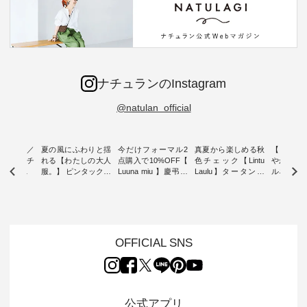
ナチュランのInstagram
@natulan_official
ミユキ／
夏の風にふわりと揺
今だけフォーマル2
真夏から楽しめる秋
【 HEAV
 】ねこモチ
れる【わたしの大人
点購入で10%OFF【
色チェック【Lintu
やかに華
雑貨 ・ 8
服。】 ピンタックワ
Luuna miu 】慶弔両
Laulu】タータンチ
ルネック
「世界猫の
ンピース ・ 軽やか
用ノーカラージャケ
ェックギャザースカ
ー ・ 天然素材を生
、 愛らし
なワンピーススタイ
ット ・ 身に纏うだ
ート ・ ゆったりと
かしたナ
チーフのア
ルを楽しめるのは、
けでほっとする着心
した着心地の大人の
タイル
。 ナチ
夏のおしゃれの醍醐
地を大切にした フォ
日常着を提案する、
「HEAV
も人気の
味。 今回ご紹介する
ーマル服のオリジナ
ナチュランオリジナ
ら、 新作
（松尾ミユ
のは 袖を通すだけで
ルブランド「 Luuna
ルブランド「 Lintu
ーが届きま
OFFICIAL SNS
」と
ちょっとひんやり、
miu 」から、 新たに
Laulu 」から、 季節
んのり透
co」から、
見た目にも涼し気な
フォーマルジャケッ
をまたいで穿けるチ
涼やかな生
るだけで気
ワンピース。 日常か
トが仲間入り。 ワン
ェックスカートが新
んわりと
 バッグや
ら夏休みのお出かけ
ピースとのバランス
登場。 真夏にうれし
をあしら
紹介しま
まで、 暑い夏にぴっ
を考え、 丈感やシル
い涼やかさと、 秋を
印象的。 
公式アプリ
たりの新作です。 モ
エット、着心地まで
先取りできる落ち着
装いに、 