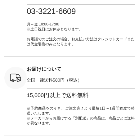
・ミモザイ
ース #ピンタック #
（@natulan_official）
しむ #シンプルライ
しむ #シ
シルエット
涼やか素材 #夏ワン
からどうぞ 「ナチュ
フ #シンプルコーデ
フ #シン
03-3221-6609
 注文番号：
ピ #夏コーデ
ラン」で 注文番号や
#大人女子 #スカー
#大人女子 
-31607 ]
#andyarn #アンドヤ
商品名を検索してみ
ト #フレアスカート
シャツコー
ミニウォレ
ーン #オリジナルブ
てくださいね。
#チェック柄 #ター
ルシャツ 
月～金 10:00-17:00
790（税込）
ランド #natulan #ナ
#lifewear #fashion
タンチェック #秋色
シャツ #
※土日祝日はお休みとなります。
号：NCO-
チュラン
#natulan #今日のコ
#夏コーデ #Lintu
ャツコーデ
] ■ラテ
#natulan_official.
ーデ #コーディネー
Laulu #リントゥラウ
デ #HEAV
お電話でのご注文の場合、お支払い方法はクレジットカードまた
トート
ト #ファッション #
ル #オリジナルブラ
ブンリー #natulan #
は代金引換のみとなります。
0（税込） [
ナチュラル #日々の
ンド #natulan #ナチ
ナチ
：NCO-
暮らし #暮らしを楽
ュラン
#natulan_of
] ■キー
しむ #シンプルライ
#natulan_official.
,970（税
フ #シンプルコーデ
注文番号：
#大人女子 #フォー
お届けについて
00150 ] -
マル #ブラックフォ
------------
ーマル #ジャケット
全国一律送料580円（税込）
#ワンピース #冠婚
タップ ま
葬祭 #Luunamiu #ル
フィール
ウナミウ #オリジナ
15,000円以上で送料無料
_official）
ルブランド #natulan
チュ
#ナチュラン
注文番号や
#natulan_official.
※予約商品をのぞき、ご注文完了より最短1日～1週間程度で発
検索してみ
送いたします。
さいね。
※メーカーからお届けする「別配送」の商品は、商品ごとに送料
 #fashion
が異なります。
n #今日のコ
ーディネー
ッション #