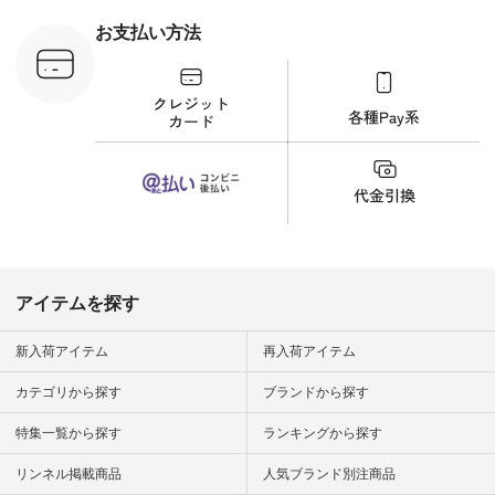
 #日々の
暮らしを楽
お支払い方法
ンプルライ
プルコーデ
#猫 #猫グ
界猫の日 #
財布 #ポー
カップ #猫
松尾ミユキ
o #アオネコ
n #ナチュラ
official.
アイテムを探す
新入荷アイテム
再入荷アイテム
カテゴリから探す
ブランドから探す
特集一覧から探す
ランキングから探す
リンネル掲載商品
人気ブランド別注商品