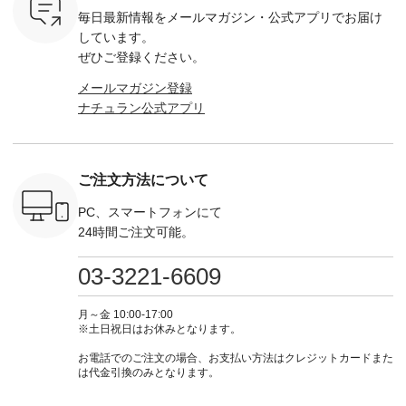
settes ・
お買い物は写真のタ
注文番号：KOA-
[ 注文番号：MTO-
・オフ [
毎日最新情報をメールマガジン・
公式アプリでお届け
Chloe [ 注
グをタップ またはプ
262O-31095 ] ■【慶
263S-27183 ] --------
DLW-263T-3
EMW-
ロフィール
弔両用】大切な日の
--------------------- ▶️
-------------
しています。
] ■松尾
（@natulan_official）
ボタンフレアワンピ
お買い物は写真のタ
-- ▶️ お買い物は写真
ぜひご登録ください。
キャットハ
からどうぞ 「ナチュ
ース ¥18,700（税
グをタップ またはプ
のタグをタ
マグ ¥
ラン」で 注文番号や
込） [ 注文番号：
ロフィール
はプロ
メールマガジン登録
（税込） ・
商品名を検索してみ
KOA-252W-22368 ]
（@natulan_official）
（@natulan
ナチュラン公式アプリ
Noisettes
てくださいね。
■【慶弔両用】大切
からどうぞ 「ナチュ
からどうぞ 「ナ
・Chloe [
#lifewear #fashion
な日のボウタイAラ
ラン」で 注文番号や
ラン」で 
：EMW-
#natulan #今日のコ
インワンピース
商品名を検索してみ
商品名を
------
ーデ #コーディネー
¥18,700（税込） [
てくださいね。
てくだ
--------
ト #ファッション #
注文番号：KOA-
#lifewear #fashion
#lifewear
ご注文方法について
-----------
ナチュラル #日々の
252W-22369 ] -------
#natulan #今日のコ
#natula
がま口
暮らし #暮らしを楽
---------------------- ▶️
ーデ #コーディネー
ーデ #コ
ォレット
しむ #シンプルライ
お買い物は写真のタ
ト #ファッション #
ト #ファ
PC、スマートフォンにて
0（税込） ・
フ #シンプルコーデ
グをタップ またはプ
ナチュラル #日々の
ナチュラル
24時間ご注文可能。
 ・ブルー
#大人女子 #ワンピ
ロフィール
暮らし #暮らしを楽
暮らし #
・ミモザイ
ース #ピンタック #
（@natulan_official）
しむ #シンプルライ
しむ #シ
シルエット
涼やか素材 #夏ワン
からどうぞ 「ナチュ
フ #シンプルコーデ
フ #シン
03-3221-6609
 注文番号：
ピ #夏コーデ
ラン」で 注文番号や
#大人女子 #スカー
#大人女子 
-31607 ]
#andyarn #アンドヤ
商品名を検索してみ
ト #フレアスカート
シャツコー
ミニウォレ
ーン #オリジナルブ
てくださいね。
#チェック柄 #ター
ルシャツ 
月～金 10:00-17:00
790（税込）
ランド #natulan #ナ
#lifewear #fashion
タンチェック #秋色
シャツ #
※土日祝日はお休みとなります。
号：NCO-
チュラン
#natulan #今日のコ
#夏コーデ #Lintu
ャツコーデ
] ■ラテ
#natulan_official.
ーデ #コーディネー
Laulu #リントゥラウ
デ #HEAV
お電話でのご注文の場合、お支払い方法はクレジットカードまた
トート
ト #ファッション #
ル #オリジナルブラ
ブンリー #natulan #
は代金引換のみとなります。
0（税込） [
ナチュラル #日々の
ンド #natulan #ナチ
ナチ
：NCO-
暮らし #暮らしを楽
ュラン
#natulan_of