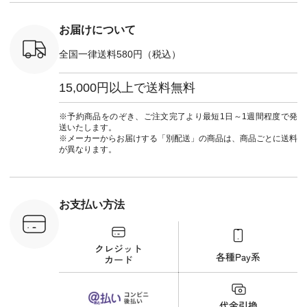
] ■キー
しむ #シンプルライ
#natulan_official.
,970（税
フ #シンプルコーデ
注文番号：
#大人女子 #フォー
お届けについて
00150 ] -
マル #ブラックフォ
------------
ーマル #ジャケット
全国一律送料580円（税込）
#ワンピース #冠婚
タップ ま
葬祭 #Luunamiu #ル
フィール
ウナミウ #オリジナ
15,000円以上で送料無料
_official）
ルブランド #natulan
チュ
#ナチュラン
注文番号や
#natulan_official.
※予約商品をのぞき、ご注文完了より最短1日～1週間程度で発
検索してみ
送いたします。
さいね。
※メーカーからお届けする「別配送」の商品は、商品ごとに送料
 #fashion
が異なります。
n #今日のコ
ーディネー
ッション #
 #日々の
暮らしを楽
お支払い方法
ンプルライ
プルコーデ
#猫 #猫グ
界猫の日 #
財布 #ポー
カップ #猫
松尾ミユキ
o #アオネコ
n #ナチュラ