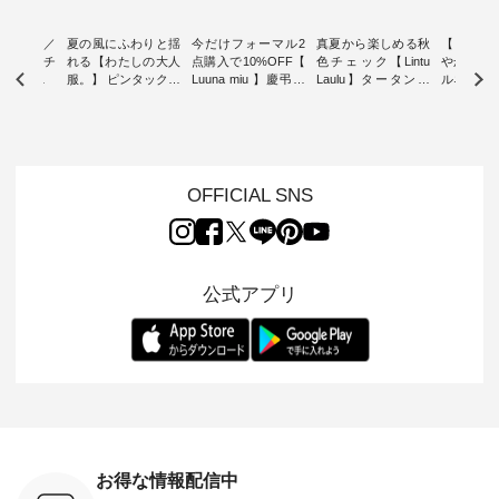
ミユキ／
夏の風にふわりと揺
今だけフォーマル2
真夏から楽しめる秋
【 HEAV
 】ねこモチ
れる【わたしの大人
点購入で10%OFF【
色チェック【Lintu
やかに華
雑貨 ・ 8
服。】 ピンタックワ
Luuna miu 】慶弔両
Laulu】タータンチ
ルネック
「世界猫の
ンピース ・ 軽やか
用ノーカラージャケ
ェックギャザースカ
ー ・ 天然素材を生
、 愛らし
なワンピーススタイ
ット ・ 身に纏うだ
ート ・ ゆったりと
かしたナ
チーフのア
ルを楽しめるのは、
けでほっとする着心
した着心地の大人の
タイル
。 ナチ
夏のおしゃれの醍醐
地を大切にした フォ
日常着を提案する、
「HEAV
も人気の
味。 今回ご紹介する
ーマル服のオリジナ
ナチュランオリジナ
ら、 新作
（松尾ミユ
のは 袖を通すだけで
ルブランド「 Luuna
ルブランド「 Lintu
ーが届きま
OFFICIAL SNS
」と
ちょっとひんやり、
miu 」から、 新たに
Laulu 」から、 季節
んのり透
co」から、
見た目にも涼し気な
フォーマルジャケッ
をまたいで穿けるチ
涼やかな生
るだけで気
ワンピース。 日常か
トが仲間入り。 ワン
ェックスカートが新
んわりと
 バッグや
ら夏休みのお出かけ
ピースとのバランス
登場。 真夏にうれし
をあしら
紹介しま
まで、 暑い夏にぴっ
を考え、 丈感やシル
い涼やかさと、 秋を
印象的。 
公式アプリ
たりの新作です。 モ
エット、着心地まで
先取りできる落ち着
装いに、 
-- 松尾ミユキ
デル身長：168cm --
丁寧に設計。 特別な
いた色合いを兼ね備
華やぎを
------------
-------------------------
日を心地よく過ごせ
えたアイテムを、 詳
る一枚です。 
-- &yarn --------------
る一着に仕上げまし
しくご紹介します。
身長：164cm ---
バッグ
--------------- ■ピン
た。 モデル身長：
モデル身長：164cm
-------------
（税込） ・
タックワンピース
164cm ----------------
-------------------------
HEAVENLY -
・Leo ・
¥12,900（税込） ・
------------- Luuna
---- Lintu Laulu -------
-------------
ella [ 注文
ホワイト ・スモーク
miu --------------------
---------------------- ■
ェックシ
-263B-
ブルー ・ネイビー [
--------- ■【慶弔両
タータンチェックギ
フリルネ
注文番号：MTO-
用】ノーカラーフォ
ャザースカート
ーバー ¥1
ットヘアク
263W-29752 ] -------
ーマルジャケット
¥9,900（税込） ・レ
込） ・ホ
お得な情報配信中
,320（税
---------------------- ▶️
¥16,500（税込） [
ッド系 ・グリーン系
ラック 