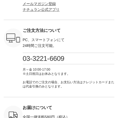
ネンのよく
などが新登場！ そし
（@natulan_official）
からどうぞ 「ナチュ
込） [ 
メールマガジン登録
パンツ
て、大人気「よくば
からどうぞ 「ナチュ
ラン」で 注文番号や
KOA-252W
ナチュラン公式アプリ
込） [ 注
りパンツ」予約販売
ラン」で 注文番号や
商品名を検索してみ
■【慶弔
R-262P-
がスタートしていま
商品名を検索してみ
てくださいね。
な日のボ
す♪ お見逃しなく！
てくださいね。
#lifewear #fashion
インワ
 お買
-------------------------
#lifewear #fashion
#natulan #今日のコ
¥18,70
真のタグを
---- 今週のご紹介ア
#natulan #今日のコ
ーデ #コーディネー
注文番号
ご注文方法について
たはプロフ
イテム ----------------
ーデ #コーディネー
ト #ファッション #
252W-22369 ] -
ール
------------- ＜1枚目
ト #ファッション #
ナチュラル #日々の
--------------
_official）
右・2枚目＞ ■ista-
ナチュラル #日々の
暮らし #暮らしを楽
お買い物
PC、スマートフォンにて
チュ
ire もっと選べるリ
暮らし #暮らしを楽
しむ #シンプルライ
グをタップ
24時間ご注文可能。
注文番号や
ネンのよくばりパン
しむ #シンプルライ
フ #シンプルコーデ
ロフ
検索してみ
ツ ¥9,900（税込） [
フ #シンプルコーデ
#大人女子 #ワンピ
（@natulan
さいね。
注文番号：IIR-262P-
#大人女子 #カーデ
ース #デニム #デニ
からどうぞ 「ナ
03-3221-6609
 #fashion
29223 ] ＜1枚目左・
ィガン #羽織り #シ
ムワンピ #別注 #夏
ラン」で 
n #今日のコ
3～4枚目＞ ■so コ
アーカーデ #コット
コーデ #D*g*y #ディ
商品名を
ーディネー
ットンリネンパナマ
ン #夏の羽織 #夏コ
ージーワイ #natulan
てくだ
月～金 10:00-17:00
ッション #
クロス 2wayTライ
ーデ #andyarn #アン
#ナチュラン
#lifewear
※土日祝日はお休みとなります。
 #日々の
ンブラウス
ドヤーン #オリジナ
#natulan_official.
#natula
暮らしを楽
¥7,590（税込） [ 注
ルブランド #natulan
ーデ #コ
お電話でのご注文の場合、お支払い方法はクレジットカードまた
ンプルライ
文番号：CSO-263T-
#ナチュラン
ト #ファ
は代金引換のみとなります。
プルコーデ
31348 ] コットンリ
#natulan_official.
ナチュラル
#パンツ #
ネンパナマクロス
暮らし #
ツ #よく
イージーテーパード
しむ #シ
 #テーパ
パンツ ¥7,590（税
フ #シン
 #限定カ
込） [ 注文番号：
#大人女子
お届けについて
荷 #15周
CSO-263P-31349 ]
マル #ブ
#夏コーデ
＜5～6枚目＞
ーマル #
全国一律送料580円（税込）