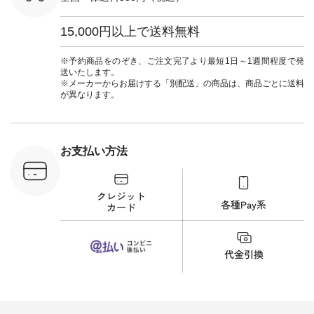
re #イスタイ
■&yarn ピンタック
#ワンピー
#natulan
ワンピース
葬祭 #Luu
ュラン
¥12,900（税込） [
ウナミウ 
15,000円以上で送料無料
ficial.
注文番号：MTO-
ルブランド #natu
263W-29752 ] ＜7～
#ナチ
8枚目＞ ■UNPLE ボ
#natulan_of
※予約商品をのぞき、ご注文完了より最短1日～1週間程度で発
ールカーゴイージー
送いたします。
パンツ ¥11,550（税
※メーカーからお届けする「別配送」の商品は、商品ごとに送料
込） [ 注文番号：
が異なります。
UNL-254P-18377 ]
＜9枚目＞ ■Lintu
Laulu 立体フラワー
刺繍ブラウス
¥8,800（税込） [ 注
お支払い方法
文番号：YCC-263T-
30689 ] ---------------
-------------- ▶️商品詳
細やお買い物は写真
のタグをタップ また
はプロフィール
（@natulan_official）
から 「ナチュラン」
のサイトにアクセス
して 注文番号や商品
名を検索してみてく
ださいね。 #lifewear
#fashion #natulan #
今日のコーデ #コー