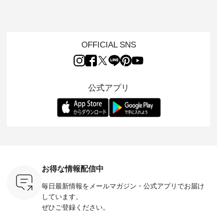
ムから スタッフが気
と涼し気なシアーカ
D*g*y 】別注リブデ
用ノーカ
もに大きな
になるものをピック
ーディガン ・ 人気
ニムワンピース ・
ット ・ 身に纏うだ
だき、 一
アップ👆 ・ [ This
のシアーカーディガ
心地よく着られるデ
けでほっ
は早々に完
week's NEW
ンが軽くて、 お手入
イリーウェアが人気
地を大切に
 15周年
ARRIVAL ] //
れも簡単なコットン
の 「D*g*y」 より、
ーマル服
くばりパン
2026/07/26 -
素材になりました。
毎年大人気のナチュ
ルブランド「
OFFICIAL SNS
2026/08/01 // ✨✨ナ
ほんのり透ける生地
ラン別注 リブデニム
miu 」か
き、 この
チュラン15周年記念
が、女性らしさを演
ワンピースが登場。
フォーマ
の再入荷が
✨✨ 8月より、
出し、 羽織るだけで
シルエットや素材を
トが仲間入り
。 今回
12,000円（税込）以
今年らしい装いに。
見直し、 さらに魅力
ピースと
10色のカ
上ご購入いただいた
レイヤードスタイル
的になったアイテム
を考え、 
公式アプリ
改めて詳し
お客様へ 人気イラス
が楽しめて、 季節の
を 詳しくご紹介いた
エット、
ます。 限
トレーター、よしい
変わり目に重宝する
します。 モデル身
丁寧に設計。 
を手に入れ
ちひろさん
アイテムです。 モデ
長：164cm / 着用サ
日を心地
だけのチャ
（@chocochop2）
ル身長：168cm -----
イズ：PLUS ---------
る一着に
ひこの機会
描き下ろし 【第2
------------------------
--------------------
た。 モデル身長：
なく！ ▼
弾】レモン柄コット
&yarn -----------------
D*g*y -----------------
164cm ----------------
荷したカラ
ンバッグをプレゼン
------------ ■コットン
------------ ■リブ使い
---------
色） ・コ
ト中です💓 8月にな
シアーVネックカー
デニムワンピース
miu --------
トマト ・
りました☀ 旅行や帰
ディガン ¥7,500（税
¥9,680（税込） ・ネ
--------- ■【慶弔両
モモ ・グ
省、レジャーなど楽
込） ・スモークブル
イビー ・ブラック [
用】ノー
ー ・スミ
しい予定を計画され
ー ・ブラック ・ネ
注文番号：DCO-
ーマルジ
お得な情報配信中
マメ ・レ
ている方も多いかと
イビー [ 注文番号：
264W-30707 ] -------
¥16,50
ルーベリー
思います🌿 今週は、
GRE-263T-30614 ] -
---------------------- ▶️
注文番号
毎日最新情報をメールマガジン・
公式アプリでお届け
----
暑さ本番のこれから
-------------------------
お買い物は写真のタ
262O-31095 
--------
にぴったりな 涼し気
--- ▶️ お買い物は写
グをタップ またはプ
弔両用】
しています。
-------------
なセットアップやワ
真のタグをタップ ま
ロフィール
ボタンフ
ぜひご登録ください。
っと
ンピース、ブラウス
たはプロフィール
（@natulan_official）
ース ¥18