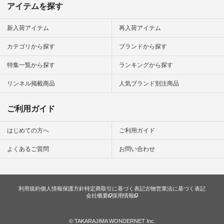
ディネート #ファッ
アイテムを探す
ション #ナチュラル
#ナチュラン #日々
の暮らし #暮らしを
新入荷アイテム
再入荷アイテム
楽しむ #シンプルラ
イフ #シンプルコー
カテゴリから探す
ブランドから探す
デ #大人女子 #夏コ
ーデ #真夏コーデ #
特集一覧から探す
ランキングから探す
暑さ対策 #コーデ #
リネン
#natulan_official.
リンネル掲載商品
人気ブランド別注商品
ご利用ガイド
はじめての方へ
ご利用ガイド
よくあるご質問
お問い合わせ
利用規約
個人情報保護方針
特定商取引に基づく表記
古物営業法に基づく表記
会社概要
採用情報
© TAKARAJIMA WONDERNET Inc.