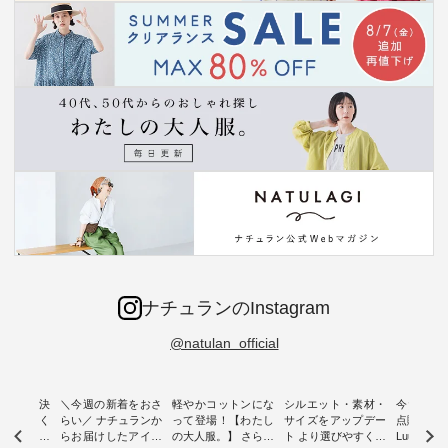
ナチュランのInstagram
@natulan_official
ー再入荷決
＼今週の新着をおさ
軽やかコットンにな
シルエット・素材・
今だけフ
-ire | よく
らい／ ナチュランか
って登場！【わたし
サイズをアップデー
点購入で1
ツ】予約販
らお届けしたアイテ
の大人服。】 さらり
ト より選びやすく【
Luuna m