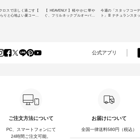
クロスで涼しく過ごす【
【 HEAVENLY 】軽やかに華や
今週の「スタッフコー
】さらりと心地よい夏コーデ
ぐ、フリルネックプルオーバー
ト」👖 ナチュランスタッフのリ
・ 天然素材を生かしたナチュラ
アルなコーディネート
ダードな服を提案する
ルスタイルで人気の
します♪ 今回は、8/1に再入荷
スオー）」。 今回は、
「HEAVENLY」から、 新作プル
し、 すでに残りわずか
凹凸と軽やかな風合いを
オーバーが届きました。 ほんの
いる大人気の ナチュラン
パナマ織で仕立てた、
り透け感のある涼やかな生地
記念アイテム 「もっと
yブラウスとイージーテーパ
に、 ふんわりとしたフリルをあ
ネンのよくばりパンツ」
ンツをご紹介します。 コ
しらった襟元が印象的。 シンプ
ッフが着用してみました🌿 
公式アプリ
リネンのさらりとした肌
ルな装いに、 さりげない華やぎ
ごとのサイズ感や着用
で、 汗ばむ季節にも心地
を添えてくれる一枚です。 モデ
ぜひ参考にしてみてく
 単品でもセットアップで
ル身長：164cm --------------------
ね。 ＝＝＝＝＝＝＝＝＝＝＝
める2つのアイテムです。
--------- HEAVENLY ----------------
8/10（月）AM9:59まで
-------------------- so -------
------------- ■チェックシャーリン
いリネン服ウィーク開
----------- ■コットンリ
グフリルネックプルオーバー
対象のリネン100％アイ
ナマクロス 2wayTライ
¥12,650（税込） ・ホワイト×ブ
計5,000円以上ご購入い
ス ¥7,590（税込） ・グ
ラック ・ネイビー ・オフ [ 注文
使える【送料無料】ク
・タータンチェック ・ナチ
番号：DLW-263T-30714 ] --------
プレゼント中◎ ＝＝＝
 ・チャコール [ 注文番
--------------------- ▶️ お買い物は
＝＝＝＝ ▼今週の「スタッフコ
63T-31348 ] ■コット
写真のタグをタップ またはプロ
ーディネート」着用アイテ
ンパナマクロス イージ
フィール（@natulan_official）か
もっと選べるリネンの
ードパンツ ¥7,590（税
らどうぞ 「ナチュラン」で 注文
パンツ ¥9,900（税込）
ご注文方法について
お届けについて
・グレー ・タータンチェッ
番号や商品名を検索してみてく
・コーヒー ・クロマメ [
ナチュラル ・チャコール [
ださいね。 #lifewear #fashion
号：IIR-262P-29223 ] -------------
PC、スマートフォンにて
全国一律送料580円（税込）
CSO-263P-31349 ] --
#natulan #今日のコーデ #コーデ
---------------- ①スタッフ
---------------- ▶️ お買い
ィネート #ファッション #ナチュ
/ 身長155cm ▼スタッフコメン
24時間ご注文可能。