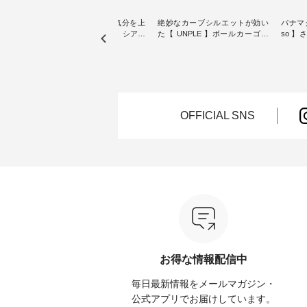
【わた
猛暑日が続く毎日に、気分を上
絶妙なカーブシルエットが効い
パナマ
クワン
げてくれるブラウスを。 シアー
た【 UNPLE 】ボールカーゴイ
so 
素材、レースやフリルなど、 ト
ージーパンツ ・ ありそうでなか
・ 毎日の“とっても”になれる、
夏のお
レンドを抑えた季節のおすすめ
ったシンプルな服を提案する「
スタン
ブラウスをピックアップ！ リネ
UNPLE 」より、 軽やかなはき
「so（エ
ょっと
ンやコットンなど快適な天然素
心地ときれいなシルエットを両
独特の
し気な
材も豊富で、 次の夏まで長く楽
立した、 ボールカーゴイージー
持つ 
しみたくなるアイテムが揃って
パンツのご紹介。 ハリのあるコ
2wa
ぴった
います。 ぜひ、この夏のコーデ
ットン素材が立体的なフォルム
ードパ
OFFICIAL SNS
の参考に♪ ---------------------
を描く、 カジュアルながらも大
ットン
7/31（金）昼12時まで 【期間限
人らしいアイテムです。 モデル
ざわり
---- ■
定】で トップス◆送料無料◆ク
身長：165cm -----------------------
よく、
ース
ーポンもプレゼント中♪ ----------
------ UNPLE ------------------------
も楽し
イト ・
----------- ▼夏空に映える主役ブ
----- ■ボールカーゴイージーパン
---------
 [ 注
ラウス【8選】 ---------------------
ツ ¥11,550（税込） ・カーキ ・
-----------
---
-------- ■ Lintu Laulu 立体フラワ
ブラック ・ベージュ [ 注文番
ネンパ
ー刺繍ブラウス ¥8,800（税込）
号：UNL-254P-18377 ] -----------
ンブラウ
たはプ
[ 注文番号：YCC-263T-30689 ] -
------------------ ▶️ お買い物は写
レー 
cial）
---------------------------- ■ &yarn
真のタグをタップ またはプロフ
ュラル
シアーリネンバンドカラーブラ
ィール（@natulan_official）から
号：CSO-2
てみて
ウス ¥9,900（税込） [ 注文番
どうぞ 「ナチュラン」で 注文番
ンリネ
号：MSW-263T-29751 ] ----------
号や商品名を検索してみてくだ
ーテーパ
お得な情報配信中
 #コーデ
------------------- ■ D*g*y シャー
さいね。 #lifewear #fashion
込） 
#ナチュ
リングフロントフリルプルオー
#natulan #今日のコーデ #コーデ
ク ・
毎日最新情報をメールマガジン・
らしを楽
バーブラウス ¥6,490（税込） [
ィネート #ファッション #ナチュ
注文番号：
シンプル
注文番号：DCC-263T-30535 ] ---
ラル #日々の暮らし #暮らしを楽
-----------
公式アプリでお届けしています。