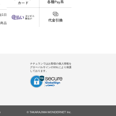
ネンで軽
ー×ブラック ・ピンク×ブラック
#natulan #今日のコーデ #コーデ
ン #
料
しいで
・ブラック×ブラック [ 注文番
ィネート #ファッション #ナチュ
#夏コー
たら涼し
号：MTO-263J-31965 ] -----------
ラル #日々の暮らし #暮らしを楽
ィロウ #natulan #
×ピンク
------------------ ▶️ お買い物は写
しむ #シンプルライフ #シンプル
#natula
短1日
ったの
真のタグをタップ またはプロフ
コーデ #大人女子 #15周年 #ノベ
をシアー
ィール（@natulan_official）から
ルティ #コットンバッグ #よしい
の商品
合わせて
どうぞ 「ナチュラン」で 注文番
ちひろ #イラストレーター #コラ
号や商品名を検索してみてくだ
ボ #natulan #ナチュラン
150cm
さいね。 #lifewear #fashion
#natulan_official.
エストが
#natulan #今日のコーデ #コーデ
っている
ィネート #ファッション #ナチュ
とができ
ラル #日々の暮らし #暮らしを楽
っと暗い
しむ #シンプルライフ #シンプル
明るい色
コーデ #大人女子 #サロペットコ
ぎないよ
ーデ #ボーダーコーデ #サロペッ
てトレン
ト #サロペットパンツ #ボーダー
ナチュランではお客様の個人情報を
tシャツ #夏コーデ #andyarn #ア
グローバルサインのSSLにより保護
③スタッフ：
ンドヤーン #natulan #ナチュラ
しております。
ン #natulan_official.
イメージ
もマッチ
を発見で
になって
多いので
体型もカ
カート派
い一本で
© TAKARAJIMA WONDERNET Inc.