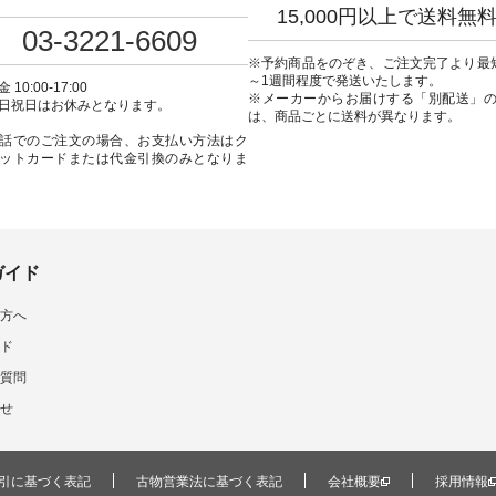
真のタグをタップ または
ラル #日々の暮らし #暮らしを楽
ト 上ほどよい厚みのリ
15,000円以上で送料無
ロフィール
しむ #シンプルライフ #シンプル
いのに透けないのは嬉
03-3221-6609
ulan_official）からどうぞ
コーデ #大人女子 #シャツ #シャ
す。 暑い夏もこれだっ
ュラン」で 注文番号や商
ツコーデ #フリルシャツ #チェッ
く過ごせますね♪ ピンク
※予約商品をのぞき、ご注文完了より最
検索してみてください
クシャツ #チェックシャツコー
の組み合わせにしたか
～1週間程度で発送いたします。
 10:00-17:00
デ #夏コーデ #HEAVENLY #ヘブ
で、 ピンクのボーダー
※メーカーからお届けする「別配送」
日祝日はお休みとなります。
のコーデ #コーディネート
ンリー #natulan #ナチュラン
ブラウスのインナーに
は、商品ごとに送料が異なります。
ッション #ナチュラル #
#natulan_official.
みました。 --------------------------
話でのご注文の場合、お支払い方法はク
暮らし #暮らしを楽しむ #
--- ②スタッフ：sk / 身長
ットカードまたは代金引換のみとなりま
ルライフ #シンプルコー
▼スタッフコメント ウ
人女子 #ブラウス #パンツ
ゴムでしっかりと留ま
トンリネン #パマナクロス
ので、 安心してはくこ
ナ織り #セットアップ #涼
ます♪ ボトムスがちょ
#夏コーデ #so #エスオー
色味なのでトップスは
tulan #ナチュラン
を。 シンプルになりす
_official.
うに、 ビスチェを重ね
ガイド
ド感をプラスしました。 ---------
-------------------- 
方へ
uruma / 身長160cm ▼スタッフ
コメント カジュアルな
ド
でしたが、 きれいめに
するという意外な一面
質問
きました！ 腰周りが気
せ
スカートをはくことが
すが、 これなら自然に
バーしてくれるので ス
の方にもおすすめした
す。 ----------------------------- ▶️
引に基づく表記
古物営業法に基づく表記
会社概要
採用情報