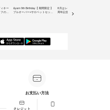
ディネー
&yarn 9th Birthday【 期間限定 】
8月はレモン柄！ ナチュラン15
リネン
プルオーバー×サロペットセット
周年記念ノベルティバッグ【第2
blue
をご紹介
・ ナチュランオリジナルブラン
弾】 ８月プレゼント用デザイン
ックベスト ・
ド「&yarn」は、 おかげさまで9
が新登場♪ よしいちひろさん描
こだわ
となって
周年を迎えました。 「サロペッ
き下ろし オリジナルコットンバ
にした
15周年
トを着てみたいけれど、 合わせ
ッグをプレゼント！ ・ 日頃の感
wil
選べるリ
るインナーが難しい」というお
謝の気持ちを込めて ナチュラン
きました。 夏の
 をスタ
客様の声にお応えして、 人気の
15周年を記念した限定バッグを
加えた
身長
リネンサロペットとボーダープ
ご用意しました。 人気イラスト
る一枚
感など、
ルオーバーをセットでご用意。
レーター、よしいちひろさん
デル身長：160cm
ださい
ナチュラルとブラックのサロペ
（@chocochop2）による 描き下
--------
ットに、 ブルー・ピンク・ブラ
ろしイラストをプリントした ナ
-------------
 ＼涼し
ックのプルオーバーを組み合わ
チュランだけの特別なバッグで
イドボ
催中⏰／
せた、 全6セットを展開しま
す。 2026年8月1日（土）0:00よ
込） 
テムを合
す。 販売は8月10日までの期間
り、 12,000円（税込）以上ご購
文番号：IS
ただくと
限定です。 ぜひお早めにご覧く
入いただいたお客様へもれなく
-----------
ーポンを
ださい。 モデル身長：
プレゼント。 ※ 数量限定のた
写真の
＝＝＝＝
160cm/164cm ----------------------
め、なくなり次第終了となりま
フィール（
------- &yarn ------------------------
す。 この機会に、ぜひお買い物
らどうぞ 「ナチュラン
ム ■
----- ■【迷わず決まる】ボーダー
をお楽しみください。 ------------
番号
よくばり
T×サロペットセット
----------------- ▶️ お買い物は写真
ださいね。 #life
 ・モモ
¥19,161（税込） ＜8月10日
のタグをタップ またはプロフィ
#nat
お支払い方法
 注文番
AM9:59まで上記【10％OFF】タ
ール（@natulan_official）からど
ィネー
イムセール価格＞ ・ブルー×ナ
うぞ 「ナチュラン」で 注文番号
ラル 
：koishi
チュラル ・ピンク×ナチュラル
や商品名を検索してみてくださ
しむ 
・ブラック×ナチュラル ・ブル
いね。 #lifewear #fashion
コーデ