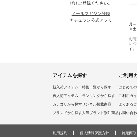
ース #
-------------------------- ■ AUG リ
しむ #シンプルライフ #シンプル
物は写
ぜひご登録ください。
#夏ワン
ネン袖レースブラウス
コーデ #大人女子 #パンツコーデ
プ
 #アンド
¥10,780（税込） [ 注文番号：
#カーゴパンツ #カーゴパンツコ
（@nat
メールマガジン登録
ランド
AUG-263T-28166 ] ----------------
ーデ #夏コーデ #UNPLE #アンプ
「ナチ
ナチュラン公式アプリ
ュラン
------------- ■ LUPILIEN by
ル #natulan #ナチュラン
品名を
月～金
natulan 涼やかリネンの風通るブ
#natulan_official.
ね。 #lifewear #fashion #natulan
※土
ラウス ¥7,590（税込） [ 注文番
#今日
号：ENV-263T-30613 ] ------------
#ファ
お電
----------------- ■ so コットンリネ
日々の
レジ
ンパナマクロス 2wayTライン
シンプ
す。
ブラウス ¥¥7,590（税込） [ 注文
デ #大
番号：CSO-263T-31348 ] --------
#コッ
--------------------- ■ &yarn ギンガ
#パマ
ムチェックチビ襟ブラウス
コーデ 
¥8,910（税込） [ 注文番号：
#na
MTO-263T-29484 ] ----------------
#natulan
アイテムを探す
ご利用
------------- ■ Sorte cuff 風が通
る、涼やかワイドブラウス
新入荷アイテム
特集一覧から探す
はじめての
¥7,590（税込） [ 注文番号：
COF-263T-29634 ] ----------------
再入荷アイテム
ランキングから探す
ご利用ガイ
------------- ▶️商品詳細やお買い
物は写真のタグをタップ または
カテゴリから探す
リンネル掲載商品
よくあるご
プロフィール
ブランドから探す
人気ブランド別注商品
お問い合わ
（@natulan_official）から 「ナチ
ュラン」のサイトにアクセスし
て 注文番号や商品名を検索して
みてくださいね。 #lifewear
#fashion #natulan #今日のコーデ
利用規約
個人情報保護方針
特定商取