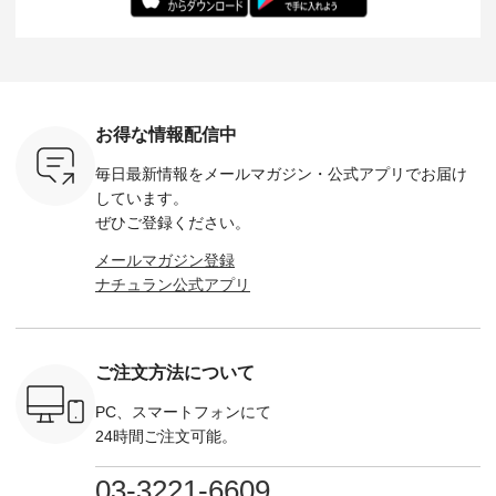
：165cm
にも心地よく、 単品
身長：164cm --------
いね。 ＝＝＝＝＝＝
のサロペッ
------------
でもセットアップで
---------------------
＝＝＝＝＝
ルー・ピ
-----------
も楽しめる2つのア
HEAVENLY -----------
8/10（月）AM9:59ま
ックのプ
----- ■ボ
イテムです。 --------
------------------ ■チ
で🎫 ＼涼しいリネン
を組み合わ
ゴイージー
--------------------- so
ェックシャーリング
服ウィーク開催中⏰
6セット
1,550（税
-------------------------
フリルネックプルオ
／ 対象のリネン
す。 販売は8月10日
ーキ ・ブ
---- ■コットンリネ
ーバー ¥12,650（税
100％アイテムを合
までの期
ベージュ [
ンパナマクロス
込） ・ホワイト×ブ
計5,000円以上ご購
す。 ぜひ
お得な情報配信中
：UNL-
2wayTラインブラウ
ラック ・ネイビー
入いただくと 使える
覧ください。 
------
ス ¥7,590（税込）
・オフ [ 注文番号：
【送料無料】クーポ
身長：160c
毎日最新情報をメールマガジン・
公式アプリでお届け
-------- ▶️
・グレー ・タータン
DLW-263T-30714 ] --
ンをプレゼント中◎
-------------
は写真のタ
チェック ・ナチュラ
-------------------------
＝＝＝＝＝＝＝＝＝
---- &yarn 
しています。
 またはプ
ル ・チャコール [ 注
-- ▶️ お買い物は写真
＝＝ ▼今週の「スタ
---------------
ぜひご登録ください。
ィール
文番号：CSO-263T-
のタグをタップ また
ッフコーディネー
わず決ま
_official）
31348 ] ■コットンリ
はプロフィール
ト」着用アイテム ■
ーT×サロ
メールマガジン登録
チュ
ネンパナマクロス
（@natulan_official）
もっと選べるリネン
ト ¥19,
ナチュラン公式アプリ
注文番号や
イージーテーパード
からどうぞ 「ナチュ
のよくばりパンツ
＜8月10日 
検索してみ
パンツ ¥7,590（税
ラン」で 注文番号や
¥9,900（税込） ・モ
で上記【1
さいね。
込） ・グレー ・タ
商品名を検索してみ
モ ・コーヒー ・ク
タイムセ
 #fashion
ータンチェック ・ナ
てくださいね。
ロマメ [ 注文番号：
・ブルー
n #今日のコ
チュラル ・チャコー
#lifewear #fashion
IIR-262P-29223 ] ----
ル ・ピン
ご注文方法について
ーディネー
ル [ 注文番号：
#natulan #今日のコ
-------------------------
ラル ・ブ
ッション #
CSO-263P-31349 ] -
ーデ #コーディネー
①スタッフ：koishi /
チュラル 
 #日々の
-------------------------
ト #ファッション #
身長155cm ▼スタッ
ブラック 
PC、スマートフォンにて
暮らしを楽
--- ▶️ お買い物は写
ナチュラル #日々の
フコメント 上ほどよ
ブラック 
24時間ご注文可能。
ンプルライ
真のタグをタップ ま
暮らし #暮らしを楽
い厚みのリネンで軽
×ブラック
プルコーデ
たはプロフィール
しむ #シンプルライ
いのに透けないのは
号：MTO
 #パンツ
（@natulan_official）
フ #シンプルコーデ
嬉しいです。 暑い夏
31965 ] ---------------
03-3221-6609