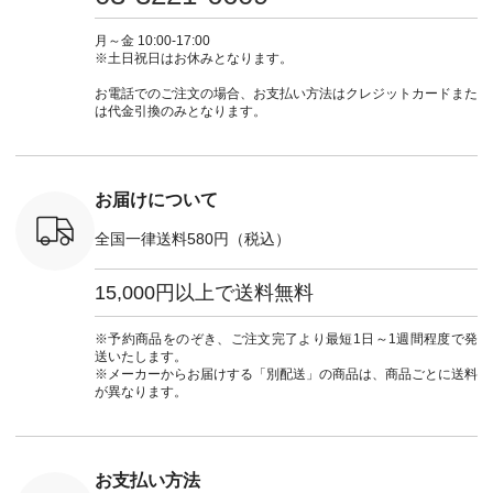
カーゴパン
からどうぞ 「ナチュ
#大人女子 #シャツ #
もこれだったら涼し
-------------- ▶️
ゴパンツコ
ラン」で 注文番号や
シャツコーデ #フリ
く過ごせますね♪ ピ
い物は写
夏コーデ
商品名を検索してみ
ルシャツ #チェック
ンク×ピンクの組み
タップ ま
月～金 10:00-17:00
 #アンプル
てくださいね。
シャツ #チェックシ
合わせにしたかった
ィ
※土日祝日はお休みとなります。
n #ナチュラ
#lifewear #fashion
ャツコーデ #夏コー
ので、 ピンクのボー
（@natulan
official.
#natulan #今日のコ
デ #HEAVENLY #ヘ
ダーをシアーブラウ
からどうぞ 「ナ
お電話でのご注文の場合、お支払い方法はクレジットカードまた
ーデ #コーディネー
ブンリー #natulan #
スのインナーに合わ
ラン」で 
は代金引換のみとなります。
ト #ファッション #
ナチュラン
せてみました。 -----
商品名を
ナチュラル #日々の
#natulan_official.
------------------------
てくだ
暮らし #暮らしを楽
②スタッフ：sk / 身
#lifewear
しむ #シンプルライ
長150cm ▼スタッフ
#natula
フ #シンプルコーデ
コメント ウエストが
ーデ #コ
お届けについて
#大人女子 #ブラウ
ゴムでしっかりと留
ト #ファ
ス #パンツ #コット
まっているので、 安
ナチュラル
全国一律送料580円（税込）
ンリネン #パマナク
心してはくことがで
暮らし #
ロス #パマナ織り #
きます♪ ボトムスが
しむ #シ
セットアップ #涼コ
ちょっと暗い色味な
フ #シン
15,000円以上で送料無料
ーデ #夏コーデ #so
のでトップスは明る
#大人女子
#エスオー #natulan
い色を。 シンプルに
ットコーデ
#ナチュラン
なりすぎないよう
ーコーデ 
※予約商品をのぞき、ご注文完了より最短1日～1週間程度で発
#natulan_official.
に、 ビスチェを重ね
ト #サロ
送いたします。
てトレンド感をプラ
ツ #ボー
※メーカーからお届けする「別配送」の商品は、商品ごとに送料
スしました。 --------
#夏コーデ #
が異なります。
--------------------- ③
#アン
スタッフ：uruma /
#natula
身長160cm ▼スタッ
ン #natulan_
フコメント カジュア
ルなイメージでした
お支払い方法