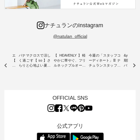
ナチュランのInstagram
@natulan_official
ーブシルエ
パナマクロスで涼し
【 HEAVENLY 】軽
今週の「スタッフコ
&yarn 9th
効いた【
く過ごす【 so 】さ
やかに華やぐ、フリ
ーディネート」👖 ナ
期間限定 
 】ボールカ
らりと心地よい夏コ
ルネックプルオーバ
チュランスタッフの
バー×サ
ジーパンツ
ーデ ・ 毎日の“とっ
ー ・ 天然素材を生
リアルなコーディネ
ット ・ ナチュラン
ても”になれる、 ス
かしたナチュラルス
ートをご紹介します
オリジナ
ルな服を提
タンダードな服を提
タイルで人気の
♪ 今回は、8/1に再入
「&yarn
NPLE 」
案する「so（エスオ
「HEAVENLY」か
荷し、 すでに残りわ
げさまで
やかなはき
ー）」。 今回は、独
ら、 新作プルオーバ
ずかとなっている大
えました。 「サ
れいなシル
特の凹凸と軽やかな
ーが届きました。 ほ
人気の ナチュラン
ットを着
OFFICIAL SNS
両立した、
風合いを持つ パナマ
んのり透け感のある
15周年記念アイテム
れど、 合
ーゴイージ
織で仕立てた、
涼やかな生地に、 ふ
「もっと選べるリネ
ナーが難
のご紹介。
2wayブラウスとイ
んわりとしたフリル
ンのよくばりパン
うお客様
るコットン
ージーテーパードパ
をあしらった襟元が
ツ」 をスタッフが着
えして、 
体的なフォ
ンツをご紹介しま
印象的。 シンプルな
用してみました🌿 身
ンサロペ
公式アプリ
、 カジュ
す。 コットンリネン
装いに、 さりげない
長ごとのサイズ感や
ダープル
らも大人ら
のさらりとした肌ざ
華やぎを添えてくれ
着用感など、 ぜひ参
セットでご
テムです。
わりで、 汗ばむ季節
る一枚です。 モデル
考にしてみてくださ
チュラル