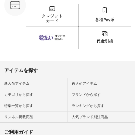
が、 きれいめにもマ
ッチするという意外
な一面を発見できま
した！ 腰周りが気に
なってスカートをは
くことが多いのです
が、 これなら自然に
体型もカバーしてく
れるので スカート派
の方にもおすすめし
たい一本です。 -----
------------------------
▶️商品詳細やお買い
物は写真のタグをタ
ップ またはプロフィ
アイテムを探す
ール
（@natulan_official）
から 「ナチュラン」
新入荷アイテム
再入荷アイテム
のサイトにアクセス
して 注文番号や商品
カテゴリから探す
ブランドから探す
名を検索してみてく
ださいね。 #lifewear
特集一覧から探す
ランキングから探す
#fashion #natulan #
今日のコーデ #コー
ディネート #ファッ
リンネル掲載商品
人気ブランド別注商品
ション #ナチュラル
#ナチュラン #日々
の暮らし #暮らしを
ご利用ガイド