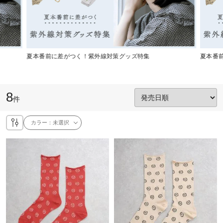
夏本番前に差がつく！紫外線対策グッズ特集
夏本番
8
件
カラー：
未選択