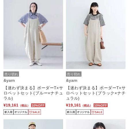
売り切れ
売り切れ
&yarn
&yarn
【迷わず決まる】ボーダーT×サ
【迷わず決まる】ボーダーT×サ
ロペットセット(ブルー×ナチュ
ロペットセット(ブラック×ナチ
ラル)
ュラル)
¥19,161
¥19,161
10%OFF
10%OFF
（税込）
（税込）