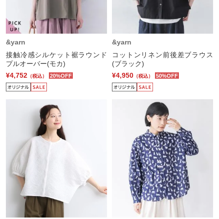
&yarn
&yarn
接触冷感シルケット裾ラウンド
コットンリネン前後差ブラウス
プルオーバー(モカ)
(ブラック)
¥4,752
¥4,950
20%OFF
50%OFF
（税込）
（税込）