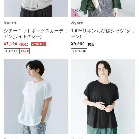
&yarn
&yarn
シアーニットボックスカーディ
100%リネンちび襟シャツ(グリ
ガン(ライトグレー)
ーン)
¥7,120
¥9,900
20%OFF
（税込）
（税込）