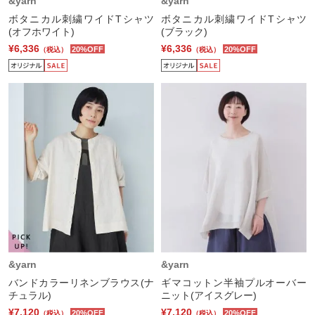
&yarn
&yarn
ボタニカル刺繍ワイドTシャツ
ボタニカル刺繍ワイドTシャツ
(オフホワイト)
(ブラック)
¥6,336
¥6,336
20%OFF
20%OFF
（税込）
（税込）
&yarn
&yarn
バンドカラーリネンブラウス(ナ
ギマコットン半袖プルオーバー
チュラル)
ニット(アイスグレー)
¥7,120
¥7,120
20%OFF
20%OFF
（税込）
（税込）