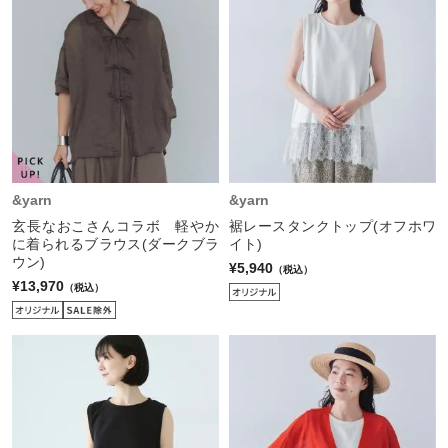
&yarn
&yarn
玄長なおこさんコラボ 軽やか
裾レースタンクトップ(オフホワ
に着られるブラウス(ダークブラ
イト)
ウン)
¥5,940
（税込）
¥13,970
（税込）