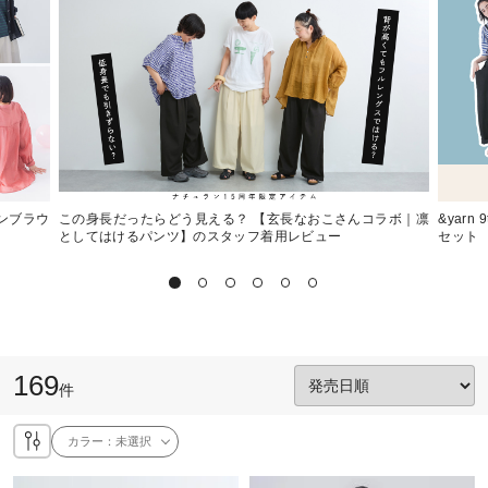
ンブラウ
この身長だったらどう見える？ 【玄長なおこさんコラボ｜凛
&yarn
としてはけるパンツ】のスタッフ着用レビュー
セット
169
件
カラー：
未選択