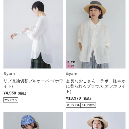
&yarn
&yarn
リブ長袖切替プルオーバー(ホワ
玄長なおこさんコラボ 軽やか
イト)
に着られるブラウス(オフホワイ
ト)
¥4,950
（税込）
¥13,970
（税込）