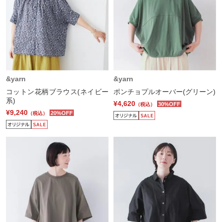
&yarn
&yarn
コットン花柄ブラウス(ネイビー
ポンチョプルオーバー(グリーン)
系)
¥4,620
30%OFF
（税込）
¥9,240
20%OFF
（税込）