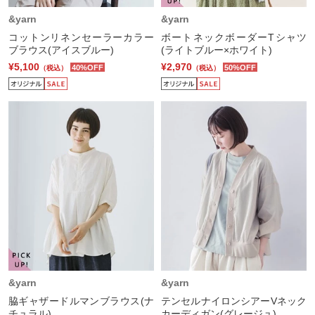
&yarn
&yarn
コットンリネンセーラーカラー
ボートネックボーダーTシャツ
ブラウス(アイスブルー)
(ライトブルー×ホワイト)
¥5,100
¥2,970
40%OFF
50%OFF
（税込）
（税込）
&yarn
&yarn
脇ギャザードルマンブラウス(ナ
テンセルナイロンシアーVネック
チュラル)
カーディガン(グレージュ)