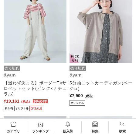
売り切れ
売り切れ
&yarn
&yarn
【迷わず決まる】ボーダーT×サ
5分袖ニットカーディガン(ベー
ロペットセット(ピンク×ナチュ
ジュ)
ラル)
¥7,900
（税込）
¥19,161
10%OFF
（税込）
カテゴリ
ランキング
新入荷
特集
検索