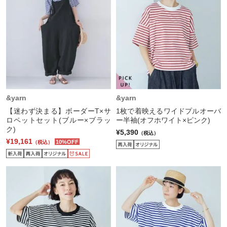
&yarn
&yarn
【迷わず決まる】ボーダーT×サ
1枚で着映えるワイドプルオーバ
ロペットセット(ブルー×ブラッ
ー半袖(オフホワイト×ピンク)
ク)
¥5,390
（税込）
¥19,161
10%OFF
（税込）