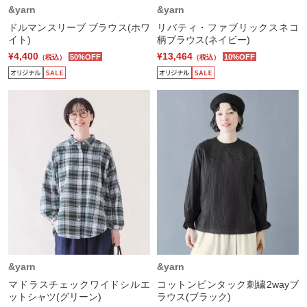
&yarn
&yarn
ドルマンスリーブ ブラウス(ホワ
リバティ・ファブリックスネコ
イト)
柄ブラウス(ネイビー)
¥4,400
¥13,464
50%OFF
10%OFF
（税込）
（税込）
&yarn
&yarn
マドラスチェックワイドシルエ
コットンピンタック刺繍2wayブ
ットシャツ(グリーン)
ラウス(ブラック)