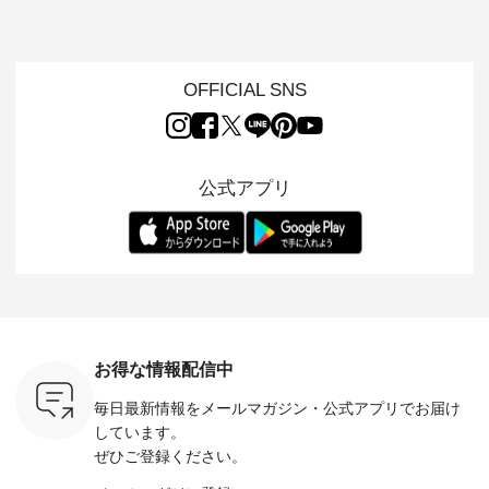
、 愛らし
なワンピーススタイ
ット ・ 身に纏うだ
ート ・ ゆったりと
かしたナ
チーフのア
ルを楽しめるのは、
けでほっとする着心
した着心地の大人の
タイル
。 ナチ
夏のおしゃれの醍醐
地を大切にした フォ
日常着を提案する、
「HEAV
も人気の
味。 今回ご紹介する
ーマル服のオリジナ
ナチュランオリジナ
ら、 新作
（松尾ミユ
のは 袖を通すだけで
ルブランド「 Luuna
ルブランド「 Lintu
ーが届きま
OFFICIAL SNS
」と
ちょっとひんやり、
miu 」から、 新たに
Laulu 」から、 季節
んのり透
co」から、
見た目にも涼し気な
フォーマルジャケッ
をまたいで穿けるチ
涼やかな生
るだけで気
ワンピース。 日常か
トが仲間入り。 ワン
ェックスカートが新
んわりと
 バッグや
ら夏休みのお出かけ
ピースとのバランス
登場。 真夏にうれし
をあしら
紹介しま
まで、 暑い夏にぴっ
を考え、 丈感やシル
い涼やかさと、 秋を
印象的。 
公式アプリ
たりの新作です。 モ
エット、着心地まで
先取りできる落ち着
装いに、 
-- 松尾ミユキ
デル身長：168cm --
丁寧に設計。 特別な
いた色合いを兼ね備
華やぎを
------------
-------------------------
日を心地よく過ごせ
えたアイテムを、 詳
る一枚です。 
-- &yarn --------------
る一着に仕上げまし
しくご紹介します。
身長：164cm ---
バッグ
--------------- ■ピン
た。 モデル身長：
モデル身長：164cm
-------------
（税込） ・
タックワンピース
164cm ----------------
-------------------------
HEAVENLY -
・Leo ・
¥12,900（税込） ・
------------- Luuna
---- Lintu Laulu -------
-------------
ella [ 注文
ホワイト ・スモーク
miu --------------------
---------------------- ■
ェックシ
-263B-
ブルー ・ネイビー [
--------- ■【慶弔両
タータンチェックギ
フリルネ
注文番号：MTO-
用】ノーカラーフォ
ャザースカート
ーバー ¥1
ットヘアク
263W-29752 ] -------
ーマルジャケット
¥9,900（税込） ・レ
込） ・ホ
お得な情報配信中
,320（税
---------------------- ▶️
¥16,500（税込） [
ッド系 ・グリーン系
ラック 
settes ・
お買い物は写真のタ
注文番号：KOA-
[ 注文番号：MTO-
・オフ [
毎日最新情報をメールマガジン・
公式アプリでお届け
Chloe [ 注
グをタップ またはプ
262O-31095 ] ■【慶
263S-27183 ] --------
DLW-263T-3
EMW-
ロフィール
弔両用】大切な日の
--------------------- ▶️
-------------
しています。
] ■松尾
（@natulan_official）
ボタンフレアワンピ
お買い物は写真のタ
-- ▶️ お買い物は写真
ぜひご登録ください。
キャットハ
からどうぞ 「ナチュ
ース ¥18,700（税
グをタップ またはプ
のタグをタ
マグ ¥
ラン」で 注文番号や
込） [ 注文番号：
ロフィール
はプロ