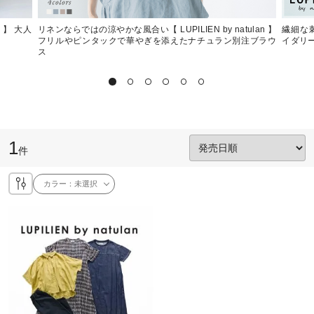
n 】 大人
リネンならではの涼やかな風合い【 LUPILIEN by natulan 】
繊細な刺
フリルやピンタックで華やぎを添えたナチュラン別注ブラウ
イダリ
ス
1
件
カラー：
未選択