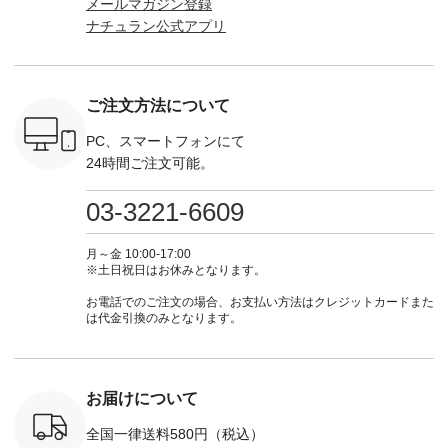
メールマガジン登録
（税込） ・
商品名を検索してみ
KOA-252W-22368 ]
（@natulan_official）
（@natulan
ナチュラン公式アプリ
Noisettes
てくださいね。
■【慶弔両用】大切
からどうぞ 「ナチュ
からどうぞ 「ナ
・Chloe [
#lifewear #fashion
な日のボウタイAラ
ラン」で 注文番号や
ラン」で 
：EMW-
#natulan #今日のコ
インワンピース
商品名を検索してみ
商品名を
------
ーデ #コーディネー
¥18,700（税込） [
てくださいね。
てくだ
--------
ト #ファッション #
注文番号：KOA-
#lifewear #fashion
#lifewear
ご注文方法について
-----------
ナチュラル #日々の
252W-22369 ] -------
#natulan #今日のコ
#natula
がま口
暮らし #暮らしを楽
---------------------- ▶️
ーデ #コーディネー
ーデ #コ
ォレット
しむ #シンプルライ
お買い物は写真のタ
ト #ファッション #
ト #ファ
PC、スマートフォンにて
0（税込） ・
フ #シンプルコーデ
グをタップ またはプ
ナチュラル #日々の
ナチュラル
24時間ご注文可能。
 ・ブルー
#大人女子 #ワンピ
ロフィール
暮らし #暮らしを楽
暮らし #
・ミモザイ
ース #ピンタック #
（@natulan_official）
しむ #シンプルライ
しむ #シ
シルエット
涼やか素材 #夏ワン
からどうぞ 「ナチュ
フ #シンプルコーデ
フ #シン
03-3221-6609
 注文番号：
ピ #夏コーデ
ラン」で 注文番号や
#大人女子 #スカー
#大人女子 
-31607 ]
#andyarn #アンドヤ
商品名を検索してみ
ト #フレアスカート
シャツコー
ミニウォレ
ーン #オリジナルブ
てくださいね。
#チェック柄 #ター
ルシャツ 
月～金 10:00-17:00
790（税込）
ランド #natulan #ナ
#lifewear #fashion
タンチェック #秋色
シャツ #
※土日祝日はお休みとなります。
号：NCO-
チュラン
#natulan #今日のコ
#夏コーデ #Lintu
ャツコーデ
] ■ラテ
#natulan_official.
ーデ #コーディネー
Laulu #リントゥラウ
デ #HEAV
お電話でのご注文の場合、お支払い方法はクレジットカードまた
トート
ト #ファッション #
ル #オリジナルブラ
ブンリー #natulan #
は代金引換のみとなります。
0（税込） [
ナチュラル #日々の
ンド #natulan #ナチ
ナチ
：NCO-
暮らし #暮らしを楽
ュラン
#natulan_of
] ■キー
しむ #シンプルライ
#natulan_official.
,970（税
フ #シンプルコーデ
注文番号：
#大人女子 #フォー
お届けについて
00150 ] -
マル #ブラックフォ
------------
ーマル #ジャケット
全国一律送料580円（税込）
#ワンピース #冠婚