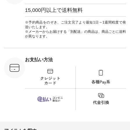
タップ ま
葬祭 #Luunamiu #ル
フィール
ウナミウ #オリジナ
15,000円以上で送料無料
_official）
ルブランド #natulan
チュ
#ナチュラン
注文番号や
#natulan_official.
※予約商品をのぞき、ご注文完了より最短1日～1週間程度で発
検索してみ
送いたします。
さいね。
※メーカーからお届けする「別配送」の商品は、商品ごとに送料
 #fashion
が異なります。
n #今日のコ
ーディネー
ッション #
 #日々の
暮らしを楽
お支払い方法
ンプルライ
プルコーデ
#猫 #猫グ
界猫の日 #
財布 #ポー
カップ #猫
松尾ミユキ
o #アオネコ
n #ナチュラ
official.