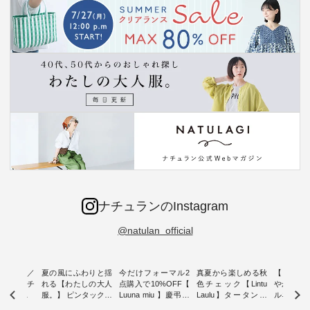
ナチュランのInstagram
@natulan_official
ミユキ／
夏の風にふわりと揺
今だけフォーマル2
真夏から楽しめる秋
【 HEAV
 】ねこモチ
れる【わたしの大人
点購入で10%OFF【
色チェック【Lintu
やかに華
雑貨 ・ 8
服。】 ピンタックワ
Luuna miu 】慶弔両
Laulu】タータンチ
ルネック
「世界猫の
ンピース ・ 軽やか
用ノーカラージャケ
ェックギャザースカ
ー ・ 天然素材を生