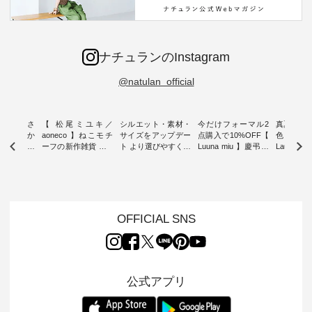
ナチュランのInstagram
@natulan_official
新着をおさ
【 松尾ミユキ／
シルエット・素材・
今だけフォーマル2
真夏から
チュランか
aoneco 】ねこモチ
サイズをアップデー
点購入で10%OFF【
色チェック
したアイテ
ーフの新作雑貨 ・ 8
ト より選びやすく【
Luuna miu 】慶弔両
Laulu
タッフが気
月8日の「世界猫の
D*g*y 】別注リブデ
用ノーカラージャケ
ェックギ
のをピック
日」を前に、 愛らし
ニムワンピース ・
ット ・ 身に纏うだ
ート ・ ゆったりと
s
いネコモチーフのア
心地よく着られるデ
けでほっとする着心
した着心
s NEW
イテムを特集。 ナチ
イリーウェアが人気
地を大切にした フォ
日常着を
L ] //
ュランでも人気の
の 「D*g*y」 より、
ーマル服のオリジナ
ナチュラ
7/26 -
「m.m（松尾ミユ
毎年大人気のナチュ
ルブランド「 Luuna
ルブランド「
OFFICIAL SNS
/ ✨✨ナ
キ）」と
ラン別注 リブデニム
miu 」から、 新たに
Laulu 
5周年記念
「aoneco」から、
ワンピースが登場。
フォーマルジャケッ
をまたい
月より、
持っているだけで気
シルエットや素材を
トが仲間入り。 ワン
ェックス
円（税込）以
分が上がる バッグや
見直し、 さらに魅力
ピースとのバランス
登場。 真夏にうれし
いただいた
雑貨をご紹介しま
的になったアイテム
を考え、 丈感やシル
い涼やかさ
公式アプリ
人気イラス
す。 -------------------
を 詳しくご紹介いた
エット、着心地まで
先取りで
ー、よしい
---------- 松尾ミユキ
します。 モデル身
丁寧に設計。 特別な
いた色合
ろさん
-------------------------
長：164cm / 着用サ
日を心地よく過ごせ
えたアイテ