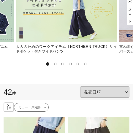
デニム
大人のためのワークアイテム【NORTHERN TRUCK】サイ
重ね着が
ドポケット付きワイドパンツ
パース
42
件
カラー：
未選択