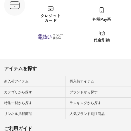
C-263T-
しむ #シンプルライ
フ #シンプルコーデ
商品詳
#大人女子 #猫 #猫グ
い物は写真
ッズ #世界猫の日 #
ップ また
バッグ #財布 #ポー
フィール
チ #マグカップ #猫
_official）
雑貨 #松尾ミユキ
チュラン」
#aoneco #アオネコ
にアクセス
#natulan #ナチュラ
番号や商品
ン #natulan_official.
してみてく
ar
#natulan #
デ #コー
 #ファッ
アイテムを探す
ナチュラル
ン #日々
#暮らしを
新入荷アイテム
再入荷アイテム
シンプルラ
ンプルコー
カテゴリから探す
ブランドから探す
女子 #夏コ
夏コーデ #
特集一覧から探す
ランキングから探す
#コーデ #
ネン
ficial.
リンネル掲載商品
人気ブランド別注商品
ご利用ガイド