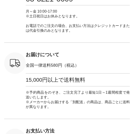
ブルー [ 注文番号：
ムワンピ #別注 #夏
ラン」で 注文番号や
#大人女子
 ■so コ
NCO-262C-31607 ]
コーデ #D*g*y #ディ
商品名を検索してみ
ト #フレ
ネンパナマ
■がま口 ミニウォレ
ージーワイ #natulan
てくださいね。
#チェック
月～金 10:00-17:00
wayTライ
ット ¥9,790（税込）
#ナチュラン
#lifewear #fashion
タンチェッ
※土日祝日はお休みとなります。
ラウス
[ 注文番号：NCO-
#natulan_official.
#natulan #今日のコ
#夏コーデ 
税込） [ 注
242C-08057 ] ■ラテ
ーデ #コーディネー
Laulu 
お電話でのご注文の場合、お支払い方法はクレジットカードまた
O-263T-
ィストート
ト #ファッション #
ル #オリ
は代金引換のみとなります。
¥12,980（税込） [
ナチュラル #日々の
ンド #natulan #ナチ
マクロス
注文番号：NCO-
暮らし #暮らしを楽
ュ
テーパード
262B-31610 ] ■キー
しむ #シンプルライ
#natulan_of
,590（税
カバー ¥2,970（税
フ #シンプルコーデ
注文番号：
込） [ 注文番号：
#大人女子 #フォー
お届けについて
-31349 ]
NCO-222C-00150 ] -
マル #ブラックフォ
6枚目＞
-------------------------
ーマル #ジャケット
全国一律送料580円（税込）
 ピンタック
--- ▶️ お買い物は写
#ワンピース #冠婚
ピース
真のタグをタップ ま
葬祭 #Luunamiu #ル
0（税込） [
たはプロフィール
ウナミウ #オリジナ
15,000円以上で送料無料
：MTO-
（@natulan_official）
ルブランド #natulan
] ＜7～
からどうぞ 「ナチュ
#ナチュラン
UNPLE ボ
ラン」で 注文番号や
#natulan_official.
※予約商品をのぞき、ご注文完了より最短1日～1週間程度で発
ゴイージー
商品名を検索してみ
送いたします。
1,550（税
てくださいね。
※メーカーからお届けする「別配送」の商品は、商品ごとに送料
注文番号：
#lifewear #fashion
が異なります。
-18377 ]
#natulan #今日のコ
■Lintu
ーデ #コーディネー
立体フラワー
ト #ファッション #
ラウス
ナチュラル #日々の
税込） [ 注
暮らし #暮らしを楽
お支払い方法