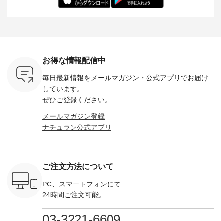
ochop2）
---- ■松尾ミユキ
イズ：PLUS ---------
る一着に仕上げまし
しくご紹
し 【第2
シアーバッグ
--------------------
た。 モデル身長：
モデル身長
ン柄コット
¥3,080（税込） ・
D*g*y -----------------
164cm ----------------
-------------
をプレゼン
Momo ・Leo ・
------------ ■リブ使い
------------- Luuna
---- Lintu L
にな
Maron ・Stella [ 注文
デニムワンピース
miu --------------------
-------------
 旅行や帰
番号：EMW-263B-
¥9,680（税込） ・ネ
--------- ■【慶弔両
タータン
ャーなど楽
31376 ] ■松尾ミユ
イビー ・ブラック [
用】ノーカラーフォ
ャザー
を計画され
キ キャットヘアク
注文番号：DCO-
ーマルジャケット
¥9,900
お得な情報配信中
も多いかと
リップ ¥1,320（税
264W-30707 ] -------
¥16,500（税込） [
ッド系 ・
は、
込） ・Noisettes ・
---------------------- ▶️
注文番号：KOA-
[ 注文番
毎日最新情報をメールマガジン・
公式アプリでお届け
のこれから
Pepper ・Chloe [ 注
お買い物は写真のタ
262O-31095 ] ■【慶
263S-27183 ] --
な 涼し気
文番号：EMW-
グをタップ またはプ
弔両用】大切な日の
-------------
しています。
アップやワ
262A-31375 ] ■松尾
ロフィール
ボタンフレアワンピ
お買い物
ぜひご登録ください。
、ブラウス
ミユキ キャットハ
（@natulan_official）
ース ¥18,700（税
グをタップ
！ そし
ンドルマグ ¥
からどうぞ 「ナチュ
込） [ 注文番号：
ロフ
メールマガジン登録
気「よくば
¥1,650（税込） ・
ラン」で 注文番号や
KOA-252W-22368 ]
（@natulan
ナチュラン公式アプリ
」予約販売
Pumpkin ・Noisettes
商品名を検索してみ
■【慶弔両用】大切
からどうぞ 「ナ
トしていま
・Pepper ・Chloe [
てくださいね。
な日のボウタイAラ
ラン」で 
逃しなく！
注文番号：EMW-
#lifewear #fashion
インワンピース
商品名を
------------
262K-31378 ] --------
#natulan #今日のコ
¥18,700（税込） [
てくだ
---------------------
ーデ #コーディネー
注文番号：KOA-
#lifewear
ご注文方法について
----------
aoneco ---------------
ト #ファッション #
252W-22369 ] -------
#natula
枚目
-------------- ■がま口
ナチュラル #日々の
---------------------- ▶️
ーデ #コ
 ■ista-
ロングウォレット
暮らし #暮らしを楽
お買い物は写真のタ
ト #ファ
PC、スマートフォンにて
っと選べるリ
¥19,690（税込） ・
しむ #シンプルライ
グをタップ またはプ
ナチュラル
24時間ご注文可能。
くばりパン
グレージュ ・ブルー
フ #シンプルコーデ
ロフィール
暮らし #
0（税込） [
グリーン ・ミモザイ
#大人女子 #ワンピ
（@natulan_official）
しむ #シ
R-262P-
エロー ・シルエット
ース #デニム #デニ
からどうぞ 「ナチュ
フ #シン
03-3221-6609