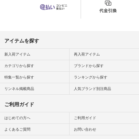
体型もカバーしてく
れるので スカート派
の方にもおすすめし
たい一本です。 -----
------------------------
▶️商品詳細やお買い
物は写真のタグをタ
ップ またはプロフィ
アイテムを探す
ール
（@natulan_official）
から 「ナチュラン」
新入荷アイテム
再入荷アイテム
のサイトにアクセス
して 注文番号や商品
カテゴリから探す
ブランドから探す
名を検索してみてく
ださいね。 #lifewear
特集一覧から探す
ランキングから探す
#fashion #natulan #
今日のコーデ #コー
ディネート #ファッ
リンネル掲載商品
人気ブランド別注商品
ション #ナチュラル
#ナチュラン #日々
の暮らし #暮らしを
ご利用ガイド
楽しむ #シンプルラ
イフ #シンプルコー
デ #大人女子 #スタ
はじめての方へ
ご利用ガイド
ッフ着用 #大人カジ
ュアル
よくあるご質問
お問い合わせ
#natulan_official.