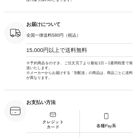
ト #ファッション #
ナチュラン
せてみました。 -----
商品名を
ナチュラル #日々の
#natulan_official.
------------------------
てくだ
暮らし #暮らしを楽
②スタッフ：sk / 身
#lifewear
しむ #シンプルライ
長150cm ▼スタッフ
#natula
フ #シンプルコーデ
コメント ウエストが
ーデ #コ
お届けについて
#大人女子 #ブラウ
ゴムでしっかりと留
ト #ファ
ス #パンツ #コット
まっているので、 安
ナチュラル
全国一律送料580円（税込）
ンリネン #パマナク
心してはくことがで
暮らし #
ロス #パマナ織り #
きます♪ ボトムスが
しむ #シ
セットアップ #涼コ
ちょっと暗い色味な
フ #シン
15,000円以上で送料無料
ーデ #夏コーデ #so
のでトップスは明る
#大人女子
#エスオー #natulan
い色を。 シンプルに
ットコーデ
#ナチュラン
なりすぎないよう
ーコーデ 
※予約商品をのぞき、ご注文完了より最短1日～1週間程度で発
#natulan_official.
に、 ビスチェを重ね
ト #サロ
送いたします。
てトレンド感をプラ
ツ #ボー
※メーカーからお届けする「別配送」の商品は、商品ごとに送料
スしました。 --------
#夏コーデ #
が異なります。
--------------------- ③
#アン
スタッフ：uruma /
#natula
身長160cm ▼スタッ
ン #natulan_
フコメント カジュア
ルなイメージでした
お支払い方法
が、 きれいめにもマ
ッチするという意外
な一面を発見できま
した！ 腰周りが気に
なってスカートをは
くことが多いのです
が、 これなら自然に