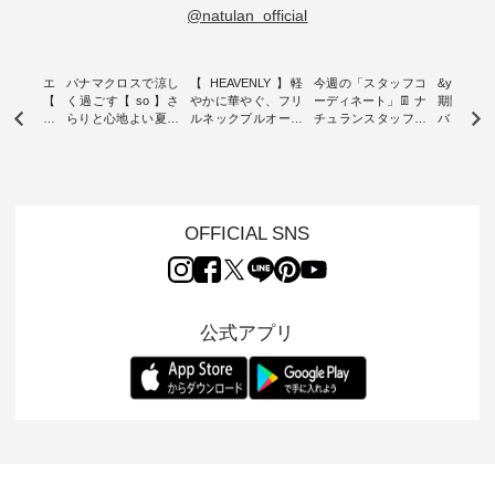
@natulan_official
ーブシルエ
パナマクロスで涼し
【 HEAVENLY 】軽
今週の「スタッフコ
&yarn 9th
効いた【
く過ごす【 so 】さ
やかに華やぐ、フリ
ーディネート」👖 ナ
期間限定 
 】ボールカ
らりと心地よい夏コ
ルネックプルオーバ
チュランスタッフの
バー×サ
ジーパンツ
ーデ ・ 毎日の“とっ
ー ・ 天然素材を生
リアルなコーディネ
ット ・ ナチュラン
ても”になれる、 ス
かしたナチュラルス
ートをご紹介します
オリジナ
ルな服を提
タンダードな服を提
タイルで人気の
♪ 今回は、8/1に再入
「&yarn
NPLE 」
案する「so（エスオ
「HEAVENLY」か
荷し、 すでに残りわ
げさまで
やかなはき
ー）」。 今回は、独
ら、 新作プルオーバ
ずかとなっている大
えました。 「サ
れいなシル
特の凹凸と軽やかな
ーが届きました。 ほ
人気の ナチュラン
ットを着
OFFICIAL SNS
両立した、
風合いを持つ パナマ
んのり透け感のある
15周年記念アイテム
れど、 合
ーゴイージ
織で仕立てた、
涼やかな生地に、 ふ
「もっと選べるリネ
ナーが難
のご紹介。
2wayブラウスとイ
んわりとしたフリル
ンのよくばりパン
うお客様
るコットン
ージーテーパードパ
をあしらった襟元が
ツ」 をスタッフが着
えして、 
体的なフォ
ンツをご紹介しま
印象的。 シンプルな
用してみました🌿 身
ンサロペ
公式アプリ
、 カジュ
す。 コットンリネン
装いに、 さりげない
長ごとのサイズ感や
ダープル
らも大人ら
のさらりとした肌ざ
華やぎを添えてくれ
着用感など、 ぜひ参
セットでご
テムです。
わりで、 汗ばむ季節
る一枚です。 モデル
考にしてみてくださ
チュラル
：165cm
にも心地よく、 単品
身長：164cm --------
いね。 ＝＝＝＝＝＝
のサロペッ
------------
でもセットアップで
---------------------
＝＝＝＝＝
ルー・ピ
-----------
も楽しめる2つのア
HEAVENLY -----------
8/10（月）AM9:59ま
ックのプ
----- ■ボ
イテムです。 --------
------------------ ■チ
で🎫 ＼涼しいリネン
を組み合わ
ゴイージー
--------------------- so
ェックシャーリング
服ウィーク開催中⏰
6セット
1,550（税
-------------------------
フリルネックプルオ
／ 対象のリネン
す。 販売は8月10日
ーキ ・ブ
---- ■コットンリネ
ーバー ¥12,650（税
100％アイテムを合
までの期