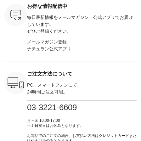
ベージュ [
ンパナマクロス
込） ・ホワイト×ブ
計5,000円以上ご購
す。 ぜひ
お得な情報配信中
：UNL-
2wayTラインブラウ
ラック ・ネイビー
入いただくと 使える
覧ください。 
------
ス ¥7,590（税込）
・オフ [ 注文番号：
【送料無料】クーポ
身長：160c
毎日最新情報をメールマガジン・
公式アプリでお届け
-------- ▶️
・グレー ・タータン
DLW-263T-30714 ] --
ンをプレゼント中◎
-------------
は写真のタ
チェック ・ナチュラ
-------------------------
＝＝＝＝＝＝＝＝＝
---- &yarn 
しています。
 またはプ
ル ・チャコール [ 注
-- ▶️ お買い物は写真
＝＝ ▼今週の「スタ
---------------
ぜひご登録ください。
ィール
文番号：CSO-263T-
のタグをタップ また
ッフコーディネー
わず決ま
_official）
31348 ] ■コットンリ
はプロフィール
ト」着用アイテム ■
ーT×サロ
メールマガジン登録
チュ
ネンパナマクロス
（@natulan_official）
もっと選べるリネン
ト ¥19,
ナチュラン公式アプリ
注文番号や
イージーテーパード
からどうぞ 「ナチュ
のよくばりパンツ
＜8月10日 
検索してみ
パンツ ¥7,590（税
ラン」で 注文番号や
¥9,900（税込） ・モ
で上記【1
さいね。
込） ・グレー ・タ
商品名を検索してみ
モ ・コーヒー ・ク
タイムセ
 #fashion
ータンチェック ・ナ
てくださいね。
ロマメ [ 注文番号：
・ブルー
n #今日のコ
チュラル ・チャコー
#lifewear #fashion
IIR-262P-29223 ] ----
ル ・ピン
ご注文方法について
ーディネー
ル [ 注文番号：
#natulan #今日のコ
-------------------------
ラル ・ブ
ッション #
CSO-263P-31349 ] -
ーデ #コーディネー
①スタッフ：koishi /
チュラル 
 #日々の
-------------------------
ト #ファッション #
身長155cm ▼スタッ
ブラック 
PC、スマートフォンにて
暮らしを楽
--- ▶️ お買い物は写
ナチュラル #日々の
フコメント 上ほどよ
ブラック 
24時間ご注文可能。
ンプルライ
真のタグをタップ ま
暮らし #暮らしを楽
い厚みのリネンで軽
×ブラック
プルコーデ
たはプロフィール
しむ #シンプルライ
いのに透けないのは
号：MTO
 #パンツ
（@natulan_official）
フ #シンプルコーデ
嬉しいです。 暑い夏
31965 ] ---------------
03-3221-6609
カーゴパン
からどうぞ 「ナチュ
#大人女子 #シャツ #
もこれだったら涼し
-------------- ▶️
ゴパンツコ
ラン」で 注文番号や
シャツコーデ #フリ
く過ごせますね♪ ピ
い物は写
夏コーデ
商品名を検索してみ
ルシャツ #チェック
ンク×ピンクの組み
タップ ま
月～金 10:00-17:00
 #アンプル
てくださいね。
シャツ #チェックシ
合わせにしたかった
ィ
※土日祝日はお休みとなります。
n #ナチュラ
#lifewear #fashion
ャツコーデ #夏コー
ので、 ピンクのボー
（@natulan
official.
#natulan #今日のコ
デ #HEAVENLY #ヘ
ダーをシアーブラウ
からどうぞ 「ナ
お電話でのご注文の場合、お支払い方法はクレジットカードまた
ーデ #コーディネー
ブンリー #natulan #
スのインナーに合わ
ラン」で 
は代金引換のみとなります。