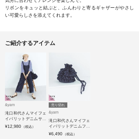
気分に合わせてアレンジを楽しんで。
リボンをキュッと結ぶと、ふんわりと寄るギャザーがやさし
い可愛らしさを添えてくれます。
ご紹介するアイテム
&yarn
売り切れ
&yarn
滝口和代さんマイフェ
イバリットデニムサロ
滝口和代さんマイフェ
ペット
¥12,980
イバリットデニムフリ
ルバッグ
¥6,490