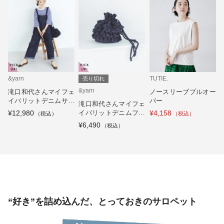
&yarn
TUTIE.
売り切れ
&yarn
滝口和代さんマイフェ
ノースリーブプルオー
イバリットデニムサロ
バー
滝口和代さんマイフェ
ペット
¥12,980
イバリットデニムフリ
¥4,158
ルバッグ
¥6,490
“好き”を詰め込んだ、とっておきのサロペット