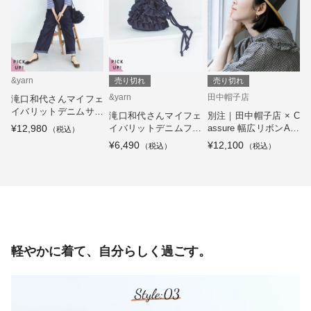
&yarn
売り切れ
売り切れ
&yarn
田中帽子店
滝口和代さんマイフェ
イバリットデニムサロ
滝口和代さんマイフェ
別注｜田中帽子店 × C
ペット
¥12,980
イバリットデニムフリ
assure 幅広リボンAlm
ルバッグ
a
¥6,490
¥12,100
軽やかに着て、自分らしく過ごす。