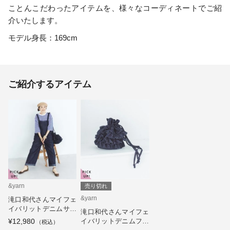
ことんこだわったアイテムを、様々なコーディネートでご紹
介いたします。
モデル身長：169cm
ご紹介するアイテム
&yarn
売り切れ
&yarn
滝口和代さんマイフェ
イバリットデニムサロ
滝口和代さんマイフェ
ペット
¥12,980
イバリットデニムフリ