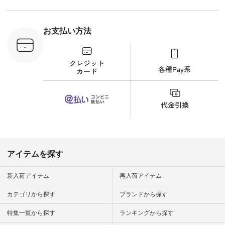
ーディネー
ッション #
 #日々の
暮らしを楽
お支払い方法
ンプルライ
プルコーデ
#猫 #猫グ
界猫の日 #
財布 #ポー
カップ #猫
松尾ミユキ
o #アオネコ
n #ナチュラ
official.
アイテムを探す
新入荷アイテム
再入荷アイテム
カテゴリから探す
ブランドから探す
特集一覧から探す
ランキングから探す