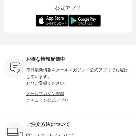
紹介しま
まで、 暑い夏にぴっ
を考え、 丈感やシル
い涼やかさと、 秋を
印象的。 
公式アプリ
たりの新作です。 モ
エット、着心地まで
先取りできる落ち着
装いに、 
-- 松尾ミユキ
デル身長：168cm --
丁寧に設計。 特別な
いた色合いを兼ね備
華やぎを
------------
-------------------------
日を心地よく過ごせ
えたアイテムを、 詳
る一枚です。 
-- &yarn --------------
る一着に仕上げまし
しくご紹介します。
身長：164cm ---
バッグ
--------------- ■ピン
た。 モデル身長：
モデル身長：164cm
-------------
（税込） ・
タックワンピース
164cm ----------------
-------------------------
HEAVENLY -
・Leo ・
¥12,900（税込） ・
------------- Luuna
---- Lintu Laulu -------
-------------
ella [ 注文
ホワイト ・スモーク
miu --------------------
---------------------- ■
ェックシ
-263B-
ブルー ・ネイビー [
--------- ■【慶弔両
タータンチェックギ
フリルネ
注文番号：MTO-
用】ノーカラーフォ
ャザースカート
ーバー ¥1
ットヘアク
263W-29752 ] -------
ーマルジャケット
¥9,900（税込） ・レ
込） ・ホ
お得な情報配信中
,320（税
---------------------- ▶️
¥16,500（税込） [
ッド系 ・グリーン系
ラック 
settes ・
お買い物は写真のタ
注文番号：KOA-
[ 注文番号：MTO-
・オフ [
毎日最新情報をメールマガジン・
公式アプリでお届け
Chloe [ 注
グをタップ またはプ
262O-31095 ] ■【慶
263S-27183 ] --------
DLW-263T-3
EMW-
ロフィール
弔両用】大切な日の
--------------------- ▶️
-------------
しています。
] ■松尾
（@natulan_official）
ボタンフレアワンピ
お買い物は写真のタ
-- ▶️ お買い物は写真
ぜひご登録ください。
キャットハ
からどうぞ 「ナチュ
ース ¥18,700（税
グをタップ またはプ
のタグをタ
マグ ¥
ラン」で 注文番号や
込） [ 注文番号：
ロフィール
はプロ
メールマガジン登録
（税込） ・
商品名を検索してみ
KOA-252W-22368 ]
（@natulan_official）
（@natulan
ナチュラン公式アプリ
Noisettes
てくださいね。
■【慶弔両用】大切
からどうぞ 「ナチュ
からどうぞ 「ナ
・Chloe [
#lifewear #fashion
な日のボウタイAラ
ラン」で 注文番号や
ラン」で 
：EMW-
#natulan #今日のコ
インワンピース
商品名を検索してみ
商品名を
------
ーデ #コーディネー
¥18,700（税込） [
てくださいね。
てくだ
--------
ト #ファッション #
注文番号：KOA-
#lifewear #fashion
#lifewear
ご注文方法について
-----------
ナチュラル #日々の
252W-22369 ] -------
#natulan #今日のコ
#natula
がま口
暮らし #暮らしを楽
---------------------- ▶️
ーデ #コーディネー
ーデ #コ
ォレット
しむ #シンプルライ
お買い物は写真のタ
ト #ファッション #
ト #ファ
PC、スマートフォンにて