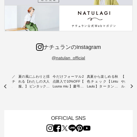
ナチュランのInstagram
@natulan_official
ミユキ／
夏の風にふわりと揺
今だけフォーマル2
真夏から楽しめる秋
【 HEAV
 】ねこモチ
れる【わたしの大人
点購入で10%OFF【
色チェック【Lintu
やかに華
雑貨 ・ 8
服。】 ピンタックワ
Luuna miu 】慶弔両
Laulu】タータンチ
ルネック
「世界猫の
ンピース ・ 軽やか
用ノーカラージャケ
ェックギャザースカ
ー ・ 天然素材を生
、 愛らし
なワンピーススタイ
ット ・ 身に纏うだ
ート ・ ゆったりと
かしたナ
チーフのア
ルを楽しめるのは、
けでほっとする着心
した着心地の大人の
タイル
。 ナチ
夏のおしゃれの醍醐
地を大切にした フォ
日常着を提案する、
「HEAV
も人気の
味。 今回ご紹介する
ーマル服のオリジナ
ナチュランオリジナ
ら、 新作
（松尾ミユ
のは 袖を通すだけで
ルブランド「 Luuna
ルブランド「 Lintu
ーが届きま
OFFICIAL SNS
」と
ちょっとひんやり、
miu 」から、 新たに
Laulu 」から、 季節
んのり透
co」から、
見た目にも涼し気な
フォーマルジャケッ
をまたいで穿けるチ
涼やかな生
るだけで気
ワンピース。 日常か
トが仲間入り。 ワン
ェックスカートが新
んわりと
 バッグや
ら夏休みのお出かけ
ピースとのバランス
登場。 真夏にうれし
をあしら