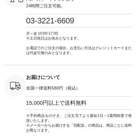
0（税込） ・
フ #シンプルコーデ
グをタップ またはプ
ナチュラル #日々の
ナチュラル
24時間ご注文可能。
 ・ブルー
#大人女子 #ワンピ
ロフィール
暮らし #暮らしを楽
暮らし #
・ミモザイ
ース #ピンタック #
（@natulan_official）
しむ #シンプルライ
しむ #シ
シルエット
涼やか素材 #夏ワン
からどうぞ 「ナチュ
フ #シンプルコーデ
フ #シン
03-3221-6609
 注文番号：
ピ #夏コーデ
ラン」で 注文番号や
#大人女子 #スカー
#大人女子 
-31607 ]
#andyarn #アンドヤ
商品名を検索してみ
ト #フレアスカート
シャツコー
ミニウォレ
ーン #オリジナルブ
てくださいね。
#チェック柄 #ター
ルシャツ 
月～金 10:00-17:00
790（税込）
ランド #natulan #ナ
#lifewear #fashion
タンチェック #秋色
シャツ #
※土日祝日はお休みとなります。
号：NCO-
チュラン
#natulan #今日のコ
#夏コーデ #Lintu
ャツコーデ
] ■ラテ
#natulan_official.
ーデ #コーディネー
Laulu #リントゥラウ
デ #HEAV
お電話でのご注文の場合、お支払い方法はクレジットカードまた
トート
ト #ファッション #
ル #オリジナルブラ
ブンリー #natulan #
は代金引換のみとなります。
0（税込） [
ナチュラル #日々の
ンド #natulan #ナチ
ナチ
：NCO-
暮らし #暮らしを楽
ュラン
#natulan_of
] ■キー
しむ #シンプルライ
#natulan_official.
,970（税
フ #シンプルコーデ
注文番号：
#大人女子 #フォー
お届けについて
00150 ] -
マル #ブラックフォ
------------
ーマル #ジャケット
全国一律送料580円（税込）
#ワンピース #冠婚
タップ ま
葬祭 #Luunamiu #ル
フィール
ウナミウ #オリジナ
15,000円以上で送料無料
_official）
ルブランド #natulan
チュ
#ナチュラン
注文番号や
#natulan_official.
※予約商品をのぞき、ご注文完了より最短1日～1週間程度で発
検索してみ
送いたします。
さいね。
※メーカーからお届けする「別配送」の商品は、商品ごとに送料
 #fashion
が異なります。
n #今日のコ