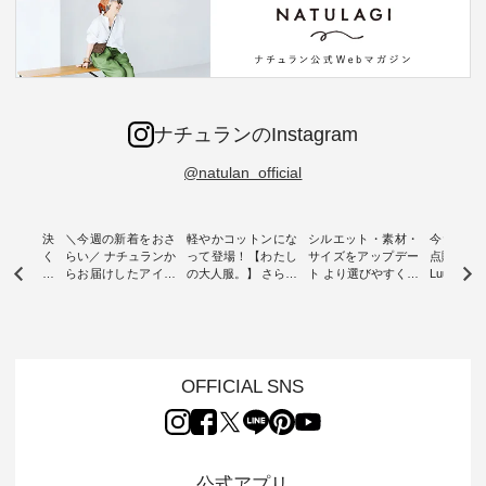
ナチュランのInstagram
@natulan_official
ー再入荷決
＼今週の新着をおさ
軽やかコットンにな
シルエット・素材・
今だけフ
-ire | よく
らい／ ナチュランか
って登場！【わたし
サイズをアップデー
点購入で1
ツ】予約販
らお届けしたアイテ
の大人服。】 さらり
ト より選びやすく【
Luuna m
ムから スタッフが気
と涼し気なシアーカ
D*g*y 】別注リブデ
用ノーカ
もに大きな
になるものをピック
ーディガン ・ 人気
ニムワンピース ・
ット ・ 身に纏うだ
だき、 一
アップ👆 ・ [ This
のシアーカーディガ
心地よく着られるデ
けでほっ
は早々に完
week's NEW
ンが軽くて、 お手入
イリーウェアが人気
地を大切に
 15周年
ARRIVAL ] //
れも簡単なコットン
の 「D*g*y」 より、
ーマル服
くばりパン
2026/07/26 -
素材になりました。
毎年大人気のナチュ
ルブランド「
OFFICIAL SNS
2026/08/01 // ✨✨ナ
ほんのり透ける生地
ラン別注 リブデニム
miu 」か
き、 この
チュラン15周年記念
が、女性らしさを演
ワンピースが登場。
フォーマ
の再入荷が
✨✨ 8月より、
出し、 羽織るだけで
シルエットや素材を
トが仲間入り
。 今回
12,000円（税込）以
今年らしい装いに。
見直し、 さらに魅力
ピースと
10色のカ
上ご購入いただいた
レイヤードスタイル
的になったアイテム
を考え、 
公式アプリ
改めて詳し
お客様へ 人気イラス
が楽しめて、 季節の
を 詳しくご紹介いた
エット、