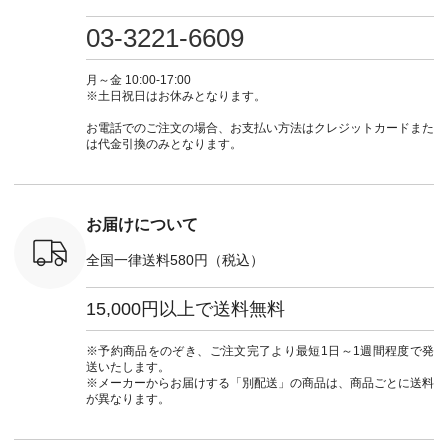
検索してみ
ツ ¥9,900（税込） [
フ #シンプルコーデ
#大人女子 #ワンピ
（@natulan
さいね。
注文番号：IIR-262P-
#大人女子 #カーデ
ース #デニム #デニ
からどうぞ 「ナ
03-3221-6609
 #fashion
29223 ] ＜1枚目左・
ィガン #羽織り #シ
ムワンピ #別注 #夏
ラン」で 
n #今日のコ
3～4枚目＞ ■so コ
アーカーデ #コット
コーデ #D*g*y #ディ
商品名を
ーディネー
ットンリネンパナマ
ン #夏の羽織 #夏コ
ージーワイ #natulan
てくだ
月～金 10:00-17:00
ッション #
クロス 2wayTライ
ーデ #andyarn #アン
#ナチュラン
#lifewear
※土日祝日はお休みとなります。
 #日々の
ンブラウス
ドヤーン #オリジナ
#natulan_official.
#natula
暮らしを楽
¥7,590（税込） [ 注
ルブランド #natulan
ーデ #コ
お電話でのご注文の場合、お支払い方法はクレジットカードまた
ンプルライ
文番号：CSO-263T-
#ナチュラン
ト #ファ
は代金引換のみとなります。
プルコーデ
31348 ] コットンリ
#natulan_official.
ナチュラル
#パンツ #
ネンパナマクロス
暮らし #
ツ #よく
イージーテーパード
しむ #シ
 #テーパ
パンツ ¥7,590（税
フ #シン
 #限定カ
込） [ 注文番号：
#大人女子
お届けについて
荷 #15周
CSO-263P-31349 ]
マル #ブ
#夏コーデ
＜5～6枚目＞
ーマル #
全国一律送料580円（税込）
re #イスタイ
■&yarn ピンタック
#ワンピー
#natulan
ワンピース
葬祭 #Luu
ュラン
¥12,900（税込） [
ウナミウ 
15,000円以上で送料無料
ficial.
注文番号：MTO-
ルブランド #natu
263W-29752 ] ＜7～
#ナチ
8枚目＞ ■UNPLE ボ
#natulan_of
※予約商品をのぞき、ご注文完了より最短1日～1週間程度で発
ールカーゴイージー
送いたします。
パンツ ¥11,550（税
※メーカーからお届けする「別配送」の商品は、商品ごとに送料
込） [ 注文番号：
が異なります。
UNL-254P-18377 ]
＜9枚目＞ ■Lintu
Laulu 立体フラワー