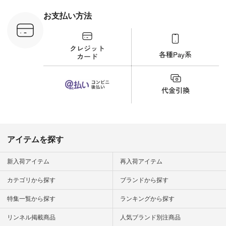
刺繍ブラウス
¥8,800（税込） [ 注
お支払い方法
文番号：YCC-263T-
30689 ] ---------------
-------------- ▶️商品詳
細やお買い物は写真
のタグをタップ また
はプロフィール
（@natulan_official）
から 「ナチュラン」
のサイトにアクセス
して 注文番号や商品
名を検索してみてく
ださいね。 #lifewear
#fashion #natulan #
今日のコーデ #コー
ディネート #ファッ
アイテムを探す
ション #ナチュラル
#ナチュラン #日々
の暮らし #暮らしを
新入荷アイテム
再入荷アイテム
楽しむ #シンプルラ
イフ #シンプルコー
カテゴリから探す
ブランドから探す
デ #大人女子 #夏コ
ーデ #真夏コーデ #
特集一覧から探す
ランキングから探す
暑さ対策 #コーデ #
リネン
#natulan_official.
リンネル掲載商品
人気ブランド別注商品