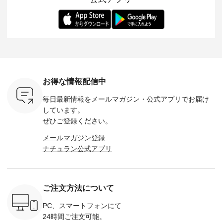
ます。 限
トレーター、よしい
変わり目に重宝する
します。 モデル身
丁寧に設計。 
を手に入れ
ちひろさん
アイテムです。 モデ
長：164cm / 着用サ
日を心地
だけのチャ
（@chocochop2）
ル身長：168cm -----
イズ：PLUS ---------
る一着に
ひこの機会
描き下ろし 【第2
------------------------
--------------------
た。 モデル身長：
なく！ ▼
弾】レモン柄コット
&yarn -----------------
D*g*y -----------------
164cm ----------------
荷したカラ
ンバッグをプレゼン
------------ ■コットン
------------ ■リブ使い
---------
色） ・コ
ト中です💓 8月にな
シアーVネックカー
デニムワンピース
miu --------
トマト ・
りました☀ 旅行や帰
ディガン ¥7,500（税
¥9,680（税込） ・ネ
--------- ■【慶弔両
モモ ・グ
省、レジャーなど楽
込） ・スモークブル
イビー ・ブラック [
用】ノー
ー ・スミ
しい予定を計画され
ー ・ブラック ・ネ
注文番号：DCO-
ーマルジ
お得な情報配信中
マメ ・レ
ている方も多いかと
イビー [ 注文番号：
264W-30707 ] -------
¥16,50
ルーベリー
思います🌿 今週は、
GRE-263T-30614 ] -
---------------------- ▶️
注文番号
毎日最新情報をメールマガジン・
公式アプリでお届け
----
暑さ本番のこれから
-------------------------
お買い物は写真のタ
262O-31095 
--------
にぴったりな 涼し気
--- ▶️ お買い物は写
グをタップ またはプ
弔両用】
しています。
-------------
なセットアップやワ
真のタグをタップ ま
ロフィール
ボタンフ
ぜひご登録ください。
っと
ンピース、ブラウス
たはプロフィール
（@natulan_official）
ース ¥18
ネンのよく
などが新登場！ そし
（@natulan_official）
からどうぞ 「ナチュ
込） [ 
メールマガジン登録
パンツ
て、大人気「よくば
からどうぞ 「ナチュ
ラン」で 注文番号や
KOA-252W
ナチュラン公式アプリ
込） [ 注
りパンツ」予約販売
ラン」で 注文番号や
商品名を検索してみ
■【慶弔
R-262P-
がスタートしていま
商品名を検索してみ
てくださいね。
な日のボ
す♪ お見逃しなく！
てくださいね。
#lifewear #fashion
インワ
 お買
-------------------------
#lifewear #fashion
#natulan #今日のコ
¥18,70
真のタグを
---- 今週のご紹介ア
#natulan #今日のコ
ーデ #コーディネー
注文番号
ご注文方法について
たはプロフ
イテム ----------------
ーデ #コーディネー
ト #ファッション #
252W-22369 ] -
ール
------------- ＜1枚目
ト #ファッション #
ナチュラル #日々の
--------------
_official）
右・2枚目＞ ■ista-
ナチュラル #日々の
暮らし #暮らしを楽
お買い物
PC、スマートフォンにて
チュ
ire もっと選べるリ
暮らし #暮らしを楽
しむ #シンプルライ
グをタップ
24時間ご注文可能。
注文番号や
ネンのよくばりパン
しむ #シンプルライ
フ #シンプルコーデ
ロフ