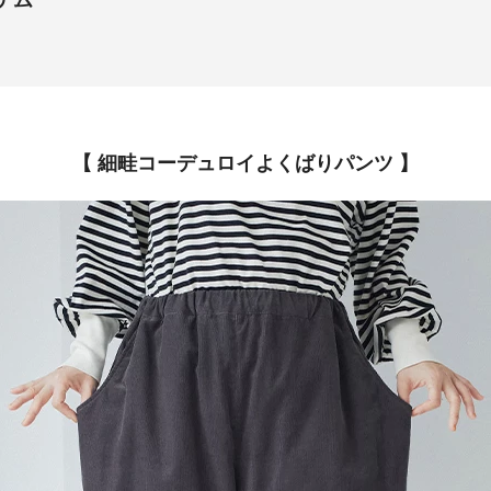
テム
【 細畦コーデュロイよくばりパンツ 】