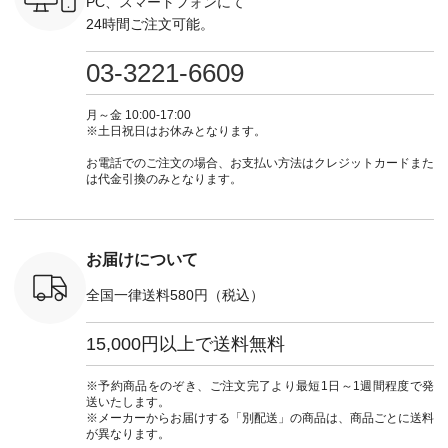
PC、スマートフォンにて
チュ
ire もっと選べるリ
暮らし #暮らしを楽
しむ #シンプルライ
グをタップ
24時間ご注文可能。
注文番号や
ネンのよくばりパン
しむ #シンプルライ
フ #シンプルコーデ
ロフ
検索してみ
ツ ¥9,900（税込） [
フ #シンプルコーデ
#大人女子 #ワンピ
（@natulan
さいね。
注文番号：IIR-262P-
#大人女子 #カーデ
ース #デニム #デニ
からどうぞ 「ナ
03-3221-6609
 #fashion
29223 ] ＜1枚目左・
ィガン #羽織り #シ
ムワンピ #別注 #夏
ラン」で 
n #今日のコ
3～4枚目＞ ■so コ
アーカーデ #コット
コーデ #D*g*y #ディ
商品名を
ーディネー
ットンリネンパナマ
ン #夏の羽織 #夏コ
ージーワイ #natulan
てくだ
月～金 10:00-17:00
ッション #
クロス 2wayTライ
ーデ #andyarn #アン
#ナチュラン
#lifewear
※土日祝日はお休みとなります。
 #日々の
ンブラウス
ドヤーン #オリジナ
#natulan_official.
#natula
暮らしを楽
¥7,590（税込） [ 注
ルブランド #natulan
ーデ #コ
お電話でのご注文の場合、お支払い方法はクレジットカードまた
ンプルライ
文番号：CSO-263T-
#ナチュラン
ト #ファ
は代金引換のみとなります。
プルコーデ
31348 ] コットンリ
#natulan_official.
ナチュラル
#パンツ #
ネンパナマクロス
暮らし #
ツ #よく
イージーテーパード
しむ #シ
 #テーパ
パンツ ¥7,590（税
フ #シン
 #限定カ
込） [ 注文番号：
#大人女子
お届けについて
荷 #15周
CSO-263P-31349 ]
マル #ブ
#夏コーデ
＜5～6枚目＞
ーマル #
全国一律送料580円（税込）
re #イスタイ
■&yarn ピンタック
#ワンピー
#natulan
ワンピース
葬祭 #Luu
ュラン
¥12,900（税込） [
ウナミウ 
15,000円以上で送料無料
ficial.
注文番号：MTO-
ルブランド #natu
263W-29752 ] ＜7～
#ナチ
8枚目＞ ■UNPLE ボ
#natulan_of
※予約商品をのぞき、ご注文完了より最短1日～1週間程度で発
ールカーゴイージー
送いたします。
パンツ ¥11,550（税
※メーカーからお届けする「別配送」の商品は、商品ごとに送料
込） [ 注文番号：
が異なります。
UNL-254P-18377 ]