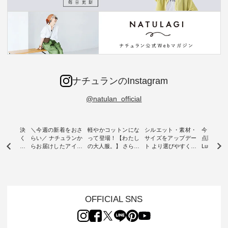
ナチュランのInstagram
@natulan_official
ー再入荷決
＼今週の新着をおさ
軽やかコットンにな
シルエット・素材・
今だけフ
-ire | よく
らい／ ナチュランか
って登場！【わたし
サイズをアップデー
点購入で1
ツ】予約販
らお届けしたアイテ
の大人服。】 さらり
ト より選びやすく【
Luuna m
ムから スタッフが気
と涼し気なシアーカ
D*g*y 】別注リブデ
用ノーカ
もに大きな
になるものをピック
ーディガン ・ 人気
ニムワンピース ・
ット ・ 身に纏うだ
だき、 一
アップ👆 ・ [ This
のシアーカーディガ
心地よく着られるデ
けでほっ
は早々に完
week's NEW
ンが軽くて、 お手入
イリーウェアが人気
地を大切に
 15周年
ARRIVAL ] //
れも簡単なコットン
の 「D*g*y」 より、
ーマル服
くばりパン
2026/07/26 -
素材になりました。
毎年大人気のナチュ
ルブランド「
OFFICIAL SNS
2026/08/01 // ✨✨ナ
ほんのり透ける生地
ラン別注 リブデニム
miu 」か
き、 この
チュラン15周年記念
が、女性らしさを演
ワンピースが登場。
フォーマ
の再入荷が
✨✨ 8月より、
出し、 羽織るだけで
シルエットや素材を
トが仲間入り
。 今回
12,000円（税込）以
今年らしい装いに。
見直し、 さらに魅力
ピースと