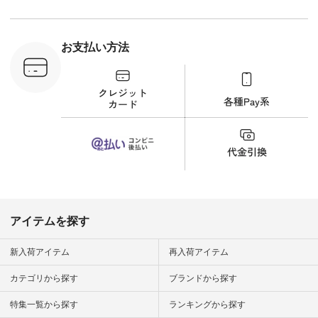
＜9枚目＞ ■Lintu
Laulu 立体フラワー
刺繍ブラウス
¥8,800（税込） [ 注
お支払い方法
文番号：YCC-263T-
30689 ] ---------------
-------------- ▶️商品詳
細やお買い物は写真
のタグをタップ また
はプロフィール
（@natulan_official）
から 「ナチュラン」
のサイトにアクセス
して 注文番号や商品
名を検索してみてく
ださいね。 #lifewear
#fashion #natulan #
今日のコーデ #コー
ディネート #ファッ
アイテムを探す
ション #ナチュラル
#ナチュラン #日々
の暮らし #暮らしを
新入荷アイテム
再入荷アイテム
楽しむ #シンプルラ
イフ #シンプルコー
カテゴリから探す
ブランドから探す
デ #大人女子 #夏コ
ーデ #真夏コーデ #
特集一覧から探す
ランキングから探す
暑さ対策 #コーデ #
リネン