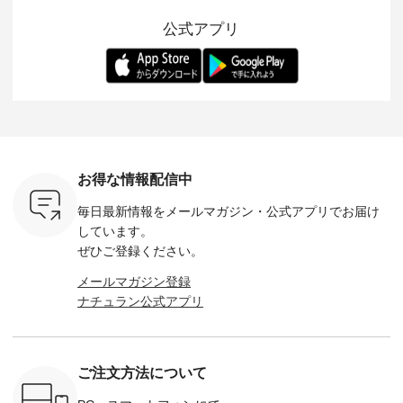
10色のカ
上ご購入いただいた
レイヤードスタイル
的になったアイテム
を考え、 
公式アプリ
改めて詳し
お客様へ 人気イラス
が楽しめて、 季節の
を 詳しくご紹介いた
エット、
ます。 限
トレーター、よしい
変わり目に重宝する
します。 モデル身
丁寧に設計。 
を手に入れ
ちひろさん
アイテムです。 モデ
長：164cm / 着用サ
日を心地
だけのチャ
（@chocochop2）
ル身長：168cm -----
イズ：PLUS ---------
る一着に
ひこの機会
描き下ろし 【第2
------------------------
--------------------
た。 モデル身長：
なく！ ▼
弾】レモン柄コット
&yarn -----------------
D*g*y -----------------
164cm ----------------
荷したカラ
ンバッグをプレゼン
------------ ■コットン
------------ ■リブ使い
---------
色） ・コ
ト中です💓 8月にな
シアーVネックカー
デニムワンピース
miu --------
トマト ・
りました☀ 旅行や帰
ディガン ¥7,500（税
¥9,680（税込） ・ネ
--------- ■【慶弔両
モモ ・グ
省、レジャーなど楽
込） ・スモークブル
イビー ・ブラック [
用】ノー
ー ・スミ
しい予定を計画され
ー ・ブラック ・ネ
注文番号：DCO-
ーマルジ
お得な情報配信中
マメ ・レ
ている方も多いかと
イビー [ 注文番号：
264W-30707 ] -------
¥16,50
ルーベリー
思います🌿 今週は、
GRE-263T-30614 ] -
---------------------- ▶️
注文番号
毎日最新情報をメールマガジン・
公式アプリでお届け
----
暑さ本番のこれから
-------------------------
お買い物は写真のタ
262O-31095 
--------
にぴったりな 涼し気
--- ▶️ お買い物は写
グをタップ またはプ
弔両用】
しています。
-------------
なセットアップやワ
真のタグをタップ ま
ロフィール
ボタンフ
ぜひご登録ください。
っと
ンピース、ブラウス
たはプロフィール
（@natulan_official）
ース ¥18
ネンのよく
などが新登場！ そし
（@natulan_official）
からどうぞ 「ナチュ
込） [ 
メールマガジン登録
パンツ
て、大人気「よくば
からどうぞ 「ナチュ
ラン」で 注文番号や
KOA-252W
ナチュラン公式アプリ
込） [ 注
りパンツ」予約販売
ラン」で 注文番号や
商品名を検索してみ
■【慶弔
R-262P-
がスタートしていま
商品名を検索してみ
てくださいね。
な日のボ
す♪ お見逃しなく！
てくださいね。
#lifewear #fashion
インワ
 お買
-------------------------
#lifewear #fashion
#natulan #今日のコ
¥18,70
真のタグを
---- 今週のご紹介ア
#natulan #今日のコ
ーデ #コーディネー
注文番号
ご注文方法について
たはプロフ
イテム ----------------
ーデ #コーディネー
ト #ファッション #
252W-22369 ] -
ール
------------- ＜1枚目
ト #ファッション #
ナチュラル #日々の
--------------
_official）
右・2枚目＞ ■ista-
ナチュラル #日々の
暮らし #暮らしを楽
お買い物